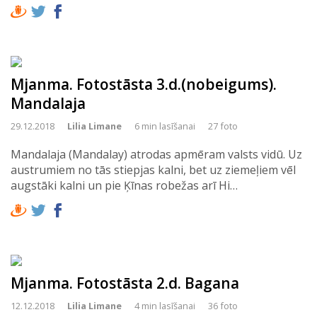
Mjanma. Fotostāsta 3.d.(nobeigums).
Mandalaja
29.12.2018
Lilia Limane
6 min lasīšanai
27 foto
Mandalaja (Mandalay) atrodas apmēram valsts vidū. Uz
austrumiem no tās stiepjas kalni, bet uz ziemeļiem vēl
augstāki kalni un pie Ķīnas robežas arī Hi…
Mjanma. Fotostāsta 2.d. Bagana
12.12.2018
Lilia Limane
4 min lasīšanai
36 foto