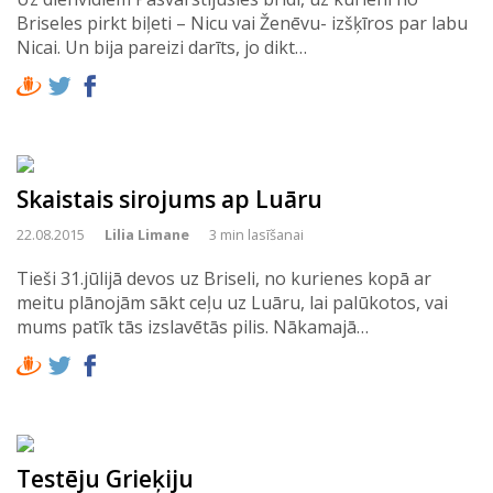
Briseles pirkt biļeti – Nicu vai Ženēvu- izšķīros par labu
Nicai. Un bija pareizi darīts, jo dikt…
Skaistais sirojums ap Luāru
22.08.2015
Lilia Limane
3 min lasīšanai
Tieši 31.jūlijā devos uz Briseli, no kurienes kopā ar
meitu plānojām sākt ceļu uz Luāru, lai palūkotos, vai
mums patīk tās izslavētās pilis. Nākamajā…
Testēju Grieķiju