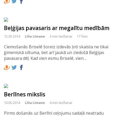
Beļģijas pavasaris ar megalītu medībām
12.05.2014
Lilia Limane
3 min lasīšanai
17 foto
Ciemošanās Briselē šoreiz izdevās ļoti skaista ne tikai
ģimeniskā siltuma, bet arī jaukā un ziedošā Beļģijas
pavasara dēļ. Kad vien esmu Briselē, vien…
Berlīnes mikslis
10.05.2014
Lilia Limane
4 min lasīšanai
Pirms došanās uz Berlīni ceļojumu sadaļā neatradu