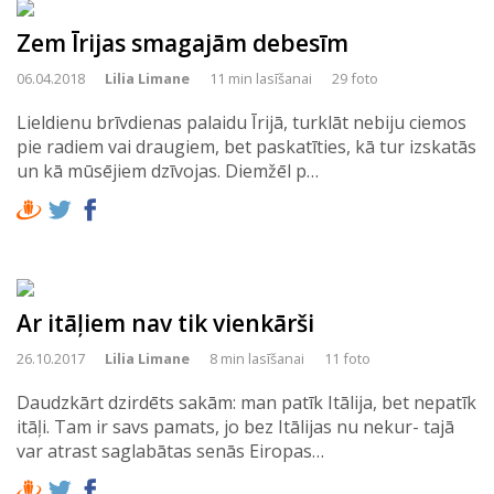
Zem Īrijas smagajām debesīm
06.04.2018
Lilia Limane
11 min lasīšanai
29 foto
Lieldienu brīvdienas palaidu Īrijā, turklāt nebiju ciemos
pie radiem vai draugiem, bet paskatīties, kā tur izskatās
un kā mūsējiem dzīvojas. Diemžēl p…
Ar itāļiem nav tik vienkārši
26.10.2017
Lilia Limane
8 min lasīšanai
11 foto
Daudzkārt dzirdēts sakām: man patīk Itālija, bet nepatīk
itāļi. Tam ir savs pamats, jo bez Itālijas nu nekur- tajā
var atrast saglabātas senās Eiropas…