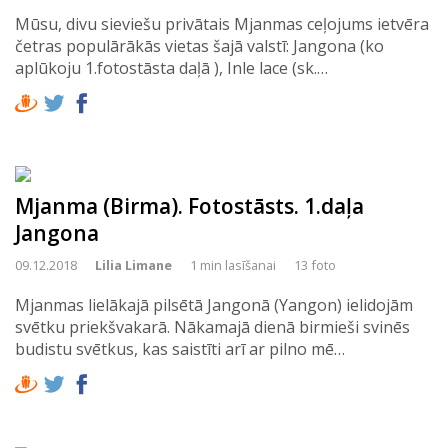
Mūsu, divu sieviešu privātais Mjanmas ceļojums ietvēra
četras populārākās vietas šajā valstī: Jangona (ko
aplūkoju 1.fotostāsta daļā ), Inle lace (sk.…
Mjanma (Birma). Fotostāsts. 1.daļa
Jangona
09.12.2018
Lilia Limane
1 min lasīšanai
13 foto
Mjanmas lielākajā pilsētā Jangonā (Yangon) ielidojām
svētku priekšvakarā. Nākamajā dienā birmieši svinēs
budistu svētkus, kas saistīti arī ar pilno mē…