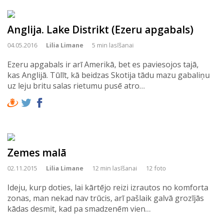
Anglija. Lake Distrikt (Ezeru apgabals)
04.05.2016
Lilia Limane
5 min lasīšanai
Ezeru apgabals ir arī Amerikā, bet es paviesojos tajā,
kas Anglijā. Tūlīt, kā beidzas Skotija tādu mazu gabaliņu
uz leju britu salas rietumu pusē atro…
Zemes malā
02.11.2015
Lilia Limane
12 min lasīšanai
12 foto
Ideju, kurp doties, lai kārtējo reizi izrautos no komforta
zonas, man nekad nav trūcis, arī pašlaik galvā grozījās
kādas desmit, kad pa smadzenēm vien…