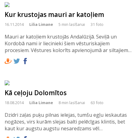
Kur krustojas mauri ar katoļiem
16.11.2014
Lilia Limane
5 min lasīšanai
31 foto
Mauri ar katoļiem krustojās Andalūzijā. Seviļā un
Kordobā nami ir liecinieki šiem vēsturiskajiem
procesiem. Vēstures kolorīts apvienojumā ar siltajiem…
Kā ceļoju Dolomītos
18.08.2014
Lilia Limane
8 min lasīšanai
63 foto
Dzidri zaļas puķu pilnas ielejas, tumšu egļu ieskautas
nogāzes, virs kurām slejas balti pelēcīgas klintis, bet
kaut kur augstu augstu nesaredzams vēl…