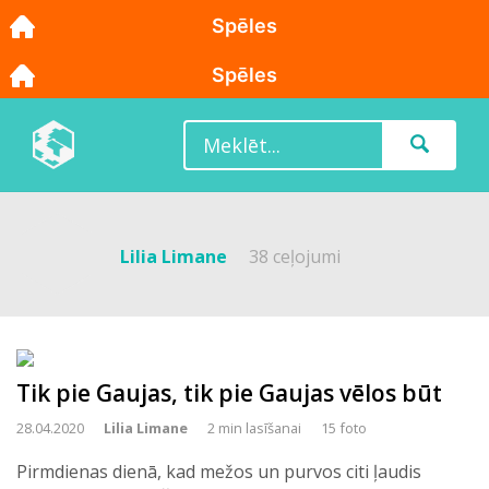
Lilia Limane
38 ceļojumi
Tik pie Gaujas, tik pie Gaujas vēlos būt
28.04.2020
Lilia Limane
2 min lasīšanai
15 foto
Pirmdienas dienā, kad mežos un purvos citi ļaudis