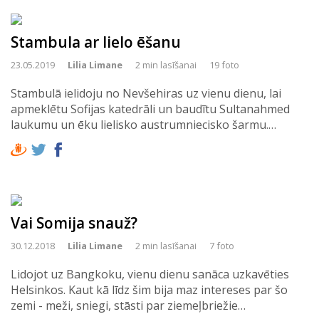
Stambula ar lielo ēšanu
23.05.2019
Lilia Limane
2 min lasīšanai
19 foto
Stambulā ielidoju no Nevšehiras uz vienu dienu, lai
apmeklētu Sofijas katedrāli un baudītu Sultanahmed
laukumu un ēku lielisko austrumniecisko šarmu.…
Vai Somija snauž?
30.12.2018
Lilia Limane
2 min lasīšanai
7 foto
Lidojot uz Bangkoku, vienu dienu sanāca uzkavēties
Helsinkos. Kaut kā līdz šim bija maz intereses par šo
zemi - meži, sniegi, stāsti par ziemeļbriežie…