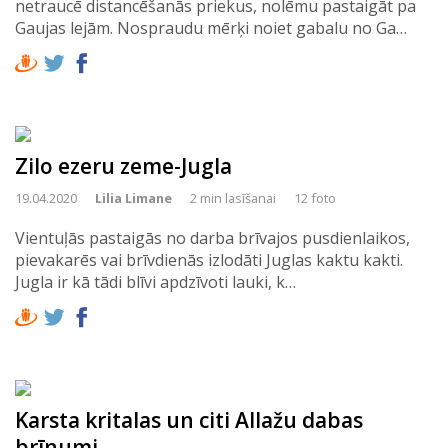
netraucē distancēšanās priekus, nolēmu pastaigāt pa
Gaujas lejām. Nospraudu mērķi noiet gabalu no Ga…
Zilo ezeru zeme-Jugla
19.04.2020
Lilia Limane
2 min lasīšanai
12 foto
Vientuļās pastaigās no darba brīvajos pusdienlaikos,
pievakarēs vai brīvdienās izlodāti Juglas kaktu kakti.
Jugla ir kā tādi blīvi apdzīvoti lauki, k…
Karsta kritalas un citi Allažu dabas
brīnumi