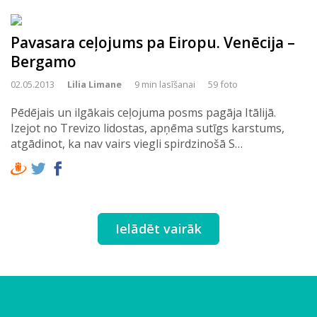
Pavasara ceļojums pa Eiropu. Venēcija –
Bergamo
02.05.2013
Lilia Limane
9 min lasīšanai
59 foto
Pēdējais un ilgākais ceļojuma posms pagāja Itālijā.
Izejot no Trevizo lidostas, apņēma sutīgs karstums,
atgādinot, ka nav vairs viegli spirdzinošā S…
Ielādēt vairāk