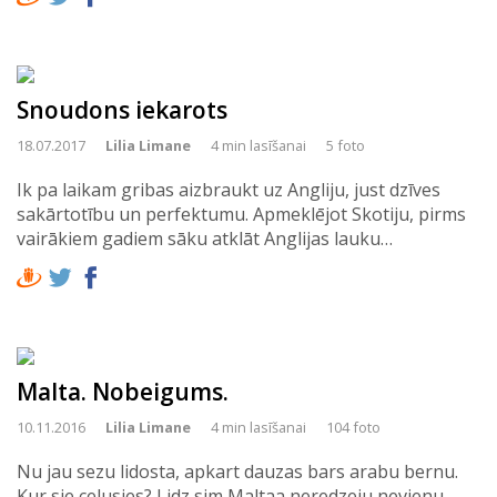
Snoudons iekarots
18.07.2017
Lilia Limane
4 min lasīšanai
5 foto
Ik pa laikam gribas aizbraukt uz Angliju, just dzīves
sakārtotību un perfektumu. Apmeklējot Skotiju, pirms
vairākiem gadiem sāku atklāt Anglijas lauku…
Malta. Nobeigums.
10.11.2016
Lilia Limane
4 min lasīšanai
104 foto
Nu jau sezu lidosta, apkart dauzas bars arabu bernu.
Kur sie celusies? Lidz sim Maltaa neredzeju nevienu