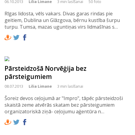
06.10.2013
Lilia Limane
3 min lasīšanai
50 foto
Rīgas lidosta, vēls vakars. Divas garas rindas pie
geitiem, Dublina un Glāzgova, bērnu kustība šurpu
turpu. Tumsa, mazas uguntiņas virs lidmašīnas s…
Pārsteidzošā Norvēģija bez
pārsteigumiem
08.07.2013
Lilia Limane
3 min lasīšanai
Šoreiz devos ceļojumā ar "Impro", tāpēc pārsteidzoši
skaistā zeme atvērās skatam bez pārsteigumiem
organizatoriskā ziņā- ceļojumu aģentūra n…