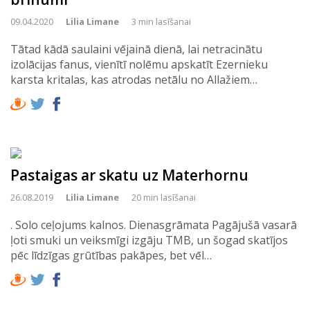
09.04.2020
Lilia Limane
3 min lasīšanai
Tātad kādā saulaini vējainā dienā, lai netracinātu
izolācijas fanus, vienītī nolēmu apskatīt Ezernieku
karsta kritalas, kas atrodas netālu no Allažiem…
Pastaigas ar skatu uz Materhornu
26.08.2019
Lilia Limane
20 min lasīšanai
. Solo ceļojums kalnos. Dienasgrāmata Pagājušā vasarā
ļoti smuki un veiksmīgi izgāju TMB, un šogad skatījos
pēc līdzīgas grūtības pakāpes, bet vēl…