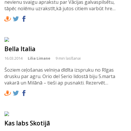
nevienu svaigu aprakstu par Vācijas galvaspilsētu,
tāpēc nolēmu uzrakstīt,kā jutos citiem varbūt hre…
Bella Italia
16.03.2014
Lilia Limane
9 min lasīšanai
Šoziem ceļošanas velniņa dīdīta izspruku no Rīgas
drusku par agru. Orio del Serio lidostā biju 5.marta
vakarā un Milānā – tieši ap pusnakti. Rezervēt…
Kas labs Skotijā