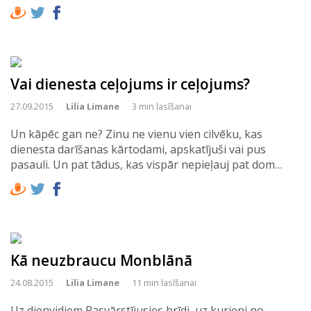
Vai dienesta ceļojums ir ceļojums?
27.09.2015
Lilia Limane
3 min lasīšanai
Un kāpēc gan ne? Zinu ne vienu vien cilvēku, kas
dienesta darīšanas kārtodami, apskatījuši vai pus
pasauli. Un pat tādus, kas vispār nepieļauj pat dom…
Kā neuzbraucu Monblānā
24.08.2015
Lilia Limane
11 min lasīšanai
Uz dienvidiem Pasvārstījusies brīdi, uz kurieni no