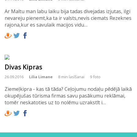
Ar Maltu man labu laiku bija tadas divejadas izjutas, ilgi
nevareju pienemt,ka ta ir valsts,nevis ciemats Rezeknes
rajona,kur es savulaik macijos vidu…
Divas Kipras
26.09.2016
Lilia Limane
8 min lasīšanai
9 foto
Ziemeļkipra - kas tā tāda? Ceļojumu nodaļu pēdējā laikā
okupējušas tūrisma firmas savu pasākumu reklāmai,
tomēr neskatoties uz to nolēmu uzrakstīt i…