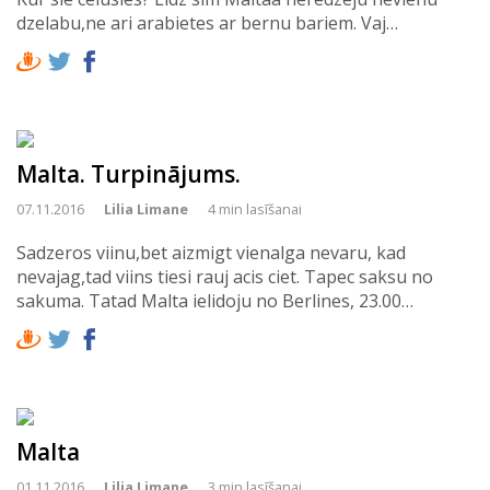
dzelabu,ne ari arabietes ar bernu bariem. Vaj…
Malta. Turpinājums.
07.11.2016
Lilia Limane
4 min lasīšanai
Sadzeros viinu,bet aizmigt vienalga nevaru, kad
nevajag,tad viins tiesi rauj acis ciet. Tapec saksu no
sakuma. Tatad Malta ielidoju no Berlines, 23.00…
Malta
01.11.2016
Lilia Limane
3 min lasīšanai