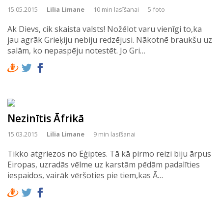
15.05.2015
Lilia Limane
10 min lasīšanai
5 foto
Ak Dievs, cik skaista valsts! Nožēlot varu vienīgi to,ka
jau agrāk Grieķiju nebiju redzējusi. Nākotnē braukšu uz
salām, ko nepaspēju notestēt. Jo Gri…
Nezinītis Āfrikā
15.03.2015
Lilia Limane
9 min lasīšanai
Tikko atgriezos no Ēģiptes. Tā kā pirmo reizi biju ārpus
Eiropas, uzradās vēlme uz karstām pēdām padalīties
iespaidos, vairāk vēršoties pie tiem,kas Ā…