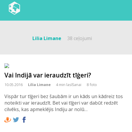
Lilia Limane
38 ceļojumi
Vai Indijā var ieraudzīt tīģeri?
10.05.2016
Lilia Limane
4 min lasīšanai
8 foto
Vispār tur tīģeri bez šaubām ir un kāds un kādreiz tos
noteikti var ieraudzīt. Bet vai tīģeri var dabūt redzēt
cilvēks, kas apmeklējis Indiju ar nolū…