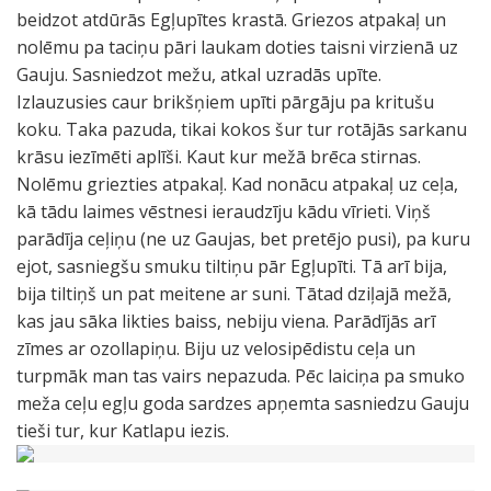
beidzot atdūrās Egļupītes krastā. Griezos atpakaļ un
nolēmu pa taciņu pāri laukam doties taisni virzienā uz
Gauju. Sasniedzot mežu, atkal uzradās upīte.
Izlauzusies caur brikšņiem upīti pārgāju pa kritušu
koku. Taka pazuda, tikai kokos šur tur rotājās sarkanu
krāsu iezīmēti aplīši. Kaut kur mežā brēca stirnas.
Nolēmu griezties atpakaļ. Kad nonācu atpakaļ uz ceļa,
kā tādu laimes vēstnesi ieraudzīju kādu vīrieti. Viņš
parādīja ceļiņu (ne uz Gaujas, bet pretējo pusi), pa kuru
ejot, sasniegšu smuku tiltiņu pār Egļupīti. Tā arī bija,
bija tiltiņš un pat meitene ar suni. Tātad dziļajā mežā,
kas jau sāka likties baiss, nebiju viena. Parādījās arī
zīmes ar ozollapiņu. Biju uz velosipēdistu ceļa un
turpmāk man tas vairs nepazuda. Pēc laiciņa pa smuko
meža ceļu egļu goda sardzes apņemta sasniedzu Gauju
tieši tur, kur Katlapu iezis.