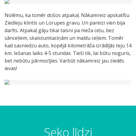
Nolēmu, ka tomēr došos atpakaļ. Nākamreiz apskatīšu
Ziedleju klintis un Lorupes gravu. Un pareizi vien bija
darīts. Atpakaļ gāju tikai taisni pa meža ceļu, bez
sānceļiem, skaistumtaciņām un maldu ceļiem. Tomēr
kad sasniedzu auto, kopējā kilometrāža izrādījās teju 14
km. Iešanas laiks 4-5 stundas. Tieši tik, lai būtu noguris,
bet nebūtu pārmocījies. Varbūt nākamreiz jau ziedēs
ievas!
Seko līdzi