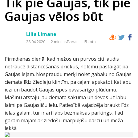
Tik pie Gaujas, tik pie
Gaujas vēlos būt
Lilia Limane
28.04.2020
2 min lasīšanai
15 foto
Pirmdienas dienā, kad mežos un purvos citi ļaudis
netraucē distancēšanās priekus, nolēmu pastaigāt pa
Gaujas lejām. Nospraudu mērķi noiet gabalu no Gaujas
ciemata līdz Ziedleju klintīm, pa ceļam apskatot Katlapu
iezi un baudot Gaujas upes pavasarīgo plūdumu.
Mašīnu atstāju jau ciemata sākumā un devos uz labu
laimi pa Gaujaslīču ielu. Patiesībā vajadzēja braukt līdz
ielas galam, tur ir arī labs bezmaksas parkings. Tad
garām mājām ar ziedošu mārpuķīšu dārzu un mežā
iekšā.