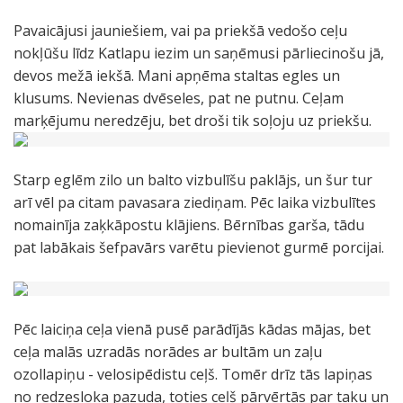
Pavaicājusi jauniešiem, vai pa priekšā vedošo ceļu
nokļūšu līdz Katlapu iezim un saņēmusi pārliecinošu jā,
devos mežā iekšā. Mani apņēma staltas egles un
klusums. Nevienas dvēseles, pat ne putnu. Ceļam
marķējumu neredzēju, bet droši tik soļoju uz priekšu.
Starp eglēm zilo un balto vizbulīšu paklājs, un šur tur
arī vēl pa citam pavasara ziediņam. Pēc laika vizbulītes
nomainīja zaķkāpostu klājiens. Bērnības garša, tādu
pat labākais šefpavārs varētu pievienot gurmē porcijai.
Pēc laiciņa ceļa vienā pusē parādījās kādas mājas, bet
ceļa malās uzradās norādes ar bultām un zaļu
ozollapiņu - velosipēdistu ceļš. Tomēr drīz tās lapiņas
no redzesloka pazuda, toties ceļš pārvērtās par taku un