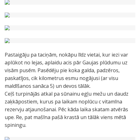
Pastaigāju pa taciņām, nokāpu līdz vietai, kur iezi var
aplūkot no lejas, aplaidu acis pār Gaujas plūdumu uz
visām pusēm. Pasēdēju pie koka galda, padzēros,
paskatījos, cik kilometrus esmu nogājusi (ar visu
maldīšanos sanāca 5) un devos tālāk.
Ceļš turpinājās atkal pa sūnainu egļu mežu un daudz
zaķkāpostiem, kurus pa laikam noplūcu c vitamīna
rezervju atjaunošanai. Pēc kāda laika skatam atvērās
upe. Re, pat mašīna pašā krastā un tālāk viens mētā
spiningu.