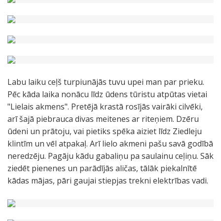
Labu laiku ceļš turpiunājās tuvu upei man par prieku.
Pēc kāda laika nonācu līdz ūdens tūristu atpūtas vietai
"Lielais akmens". Pretējā krastā rosījās vairāki cilvēki,
arī šajā piebrauca divas meitenes ar riteņiem. Dzēru
ūdeni un prātoju, vai pietiks spēka aiziet līdz Ziedleju
klintīm un vēl atpakaļ. Arī lielo akmeni pašu savā godībā
neredzēju. Pagāju kādu gabaliņu pa saulainu ceļiņu. Sāk
ziedēt pienenes un parādījās aličas, tālāk piekalnītē
kādas mājas, pāri gaujai stiepjas trekni elektrības vadi.