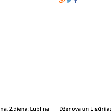
ina. 2.diena: Ļubļina
Dženova un Ligūrijas