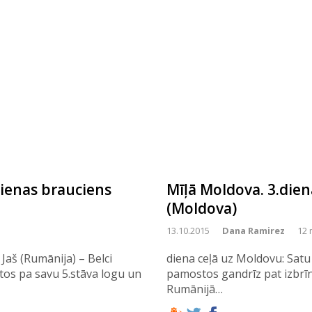
dienas brauciens
Mīļā Moldova. 3.dien
(Moldova)
13.10.2015
Dana Ramirez
12 
Jaš (Rumānija) – Belci
diena ceļā uz Moldovu: Satu
atos pa savu 5.stāva logu un
pamostos gandrīz pat izbrīn
Rumānijā…