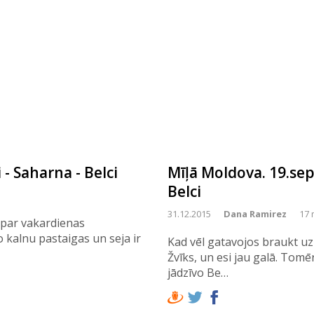
- Saharna - Belci
Mīļā Moldova. 19.sept
Belci
31.12.2015
Dana Ramirez
17 
 par vakardienas
 kalnu pastaigas un seja ir
Kad vēl gatavojos braukt uz
Žvīks, un esi jau galā. Tom
jādzīvo Be…