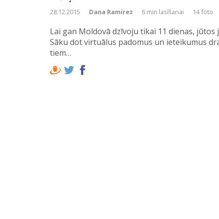
28.12.2015
Dana Ramirez
6 min lasīšanai
14 foto
Lai gan Moldovā dzīvoju tikai 11 dienas, jūtos j
Sāku dot virtuālus padomus un ieteikumus dra
tiem…