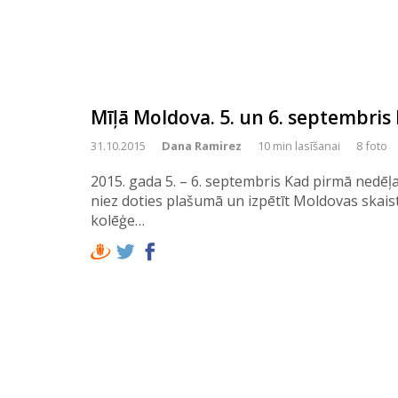
Mīļā Moldova. 5. un 6. septembris B
31.10.2015
Dana Ramirez
10 min lasīšanai
8 foto
2015. gada 5. – 6. septembris Kad pirmā nedēļ
niez doties plašumā un izpētīt Moldovas skais
kolēģe…