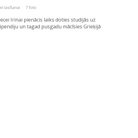
in lasīšanai
7 foto
cei Irinai pienācis laiks doties studijās uz
stipendiju un tagad pusgadu mācīsies Grieķijā