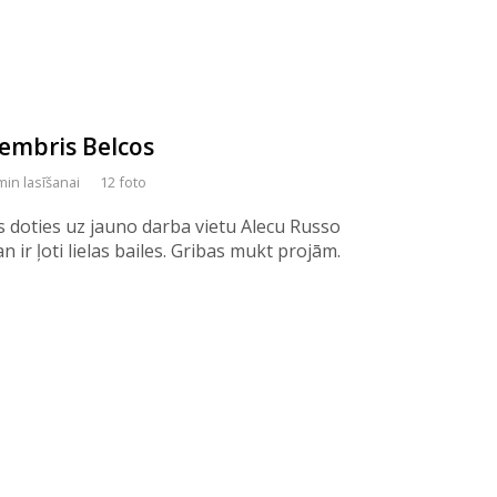
tembris Belcos
min lasīšanai
12 foto
iks doties uz jauno darba vietu Alecu Russo
n ir ļoti lielas bailes. Gribas mukt projām.