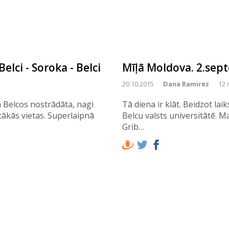
elci - Soroka - Belci
Mīļā Moldova. 2.sep
20.10.2015
Dana Ramirez
12 
a Belcos nostrādāta, nagi
Tā diena ir klāt. Beidzot la
tākās vietas. Superlaipnā
Belcu valsts universitātē. Ma
Grib…