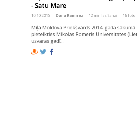
- Satu Mare
10.10.2015
Dana Ramirez
12 min lasīšanai
16 foto
Mīļā Moldova Priekšvārds 2014. gada sākumā 
pieteikties Mikolas Romeris Universitātes (Lie
uzvaras gadī…