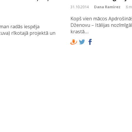
31.10.2014
Dana Ramirez
6 m
Kopš vien mācos Apdrošināš
Dženovu – Itālijas nozīmīgāk
man radās iespēja
krastā.…
tuva) rīkotajā projektā un