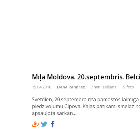
Mīļā Moldova. 20.septembris. Belci 
15.04.2018
Dana Ramirez
7 min lasīšanai
9 foto
Svētdien, 20.septembra rītā pamostos laimīga
piedzīvojumu Cipovā. Kājas patīkami smeldz no
apsauļota sarkan…