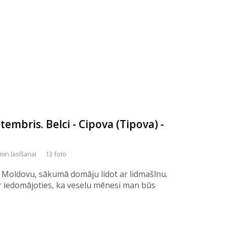
embris. Belci - Cipova (Tipova) -
min lasīšanai
13 foto
 Moldovu, sākumā domāju lidot ar lidmašīnu.
ēr iedomājoties, ka veselu mēnesi man būs