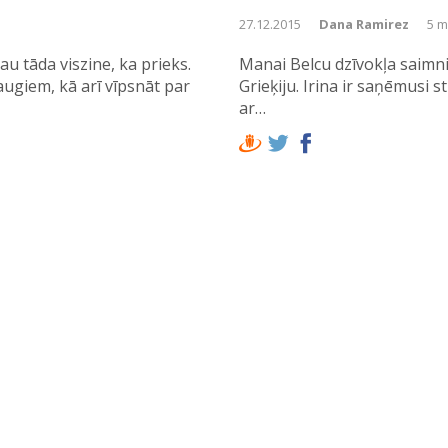
27.12.2015
Dana Ramirez
5 m
au tāda viszine, ka prieks.
Manai Belcu dzīvokļa saimnie
ugiem, kā arī vīpsnāt par
Grieķiju. Irina ir saņēmusi 
ar…