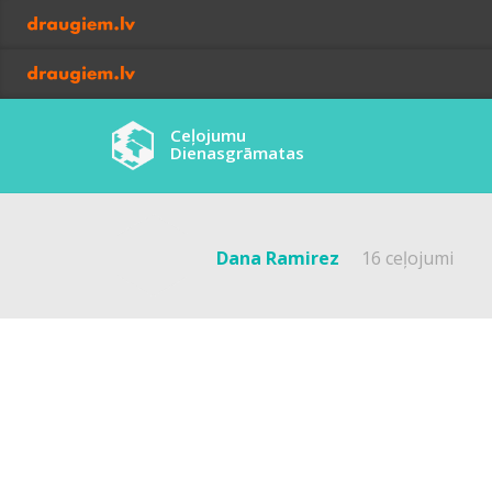
Ceļojumu
Dienasgrāmatas
Dana Ramirez
16 ceļojumi