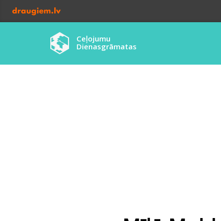
Ceļojumu
Dienasgrāmatas