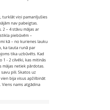
, turklāt viņi pamanījušies
 mājām nav pabeigtas.
s. 2 – 4 stāvu mājas ar
stikla piebūvēm –
umi kā – no kurienes lauku
o, ka tauta runā par
pjoms tika uzbūvēts. Kad
 1 - 2 cilvēki, kas mitinās
s mājas netiek pārdotas.
 savu pili. Skatos uz
ien bija visus apžilbināt
s. Viens nams atgādina