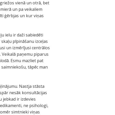
griežos vienā un otrā, bet
s mierā un pa veikaliem
īti ģērbjas un kur viņas
 ielu ir daži sabiedēti
r skaļu pīpināšanu izceļas
usi un izmērījusi centrālos
s. Veikalā paņemu piparus
alodā. Esmu mazliet pat
uvē saimniekošu, tāpēc man
aļinājumu. Nastja stāsta
ispār nesāk konsultācijas
u jebkad ir izdevies
medikamenti, ne psihologi,
 tomēr simtnieki viņas