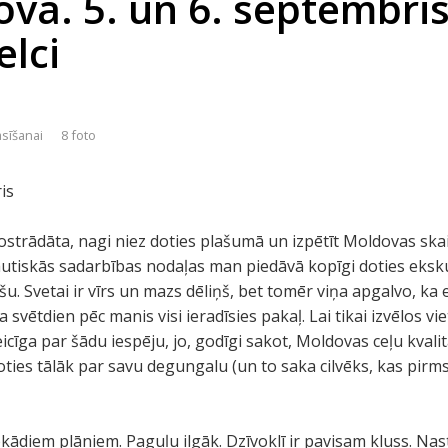
va. 5. un 6. septembris 
elci
asīšanai
8 foto
is
strādāta, nagi niez doties plašumā un izpētīt Moldovas skai
utiskās sadarbības nodaļas man piedāvā kopīgi doties eksku
u. Svetai ir vīrs un mazs dēliņš, bet tomēr viņa apgalvo, ka e
svētdien pēc manis visi ieradīsies pakaļ. Lai tikai izvēlos vie
teicīga par šādu iespēju, jo, godīgi sakot, Moldovas ceļu kval
oties tālāk par savu degungalu (un to saka cilvēks, kas pi
diem plāniem. Paguļu ilgāk. Dzīvoklī ir pavisam kluss. Nastj