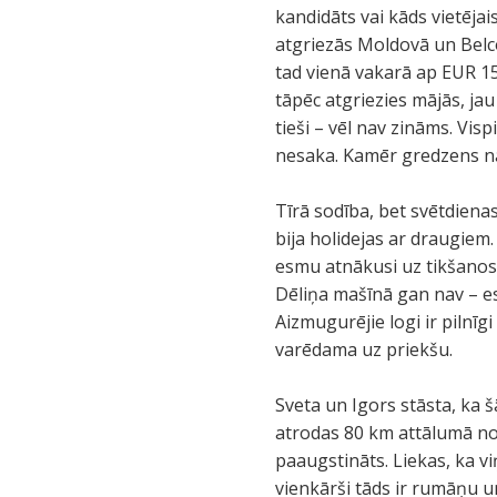
kandidāts vai kāds vietēja
atgriezās Moldovā un Belcos
tad vienā vakarā ap EUR 150
tāpēc atgriezies mājās, ja
tieši – vēl nav zināms. Vis
nesaka. Kamēr gredzens nav
Tīrā sodība, bet svētdienas
bija holidejas ar draugiem.
esmu atnākusi uz tikšanos l
Dēliņa mašīnā gan nav – es
Aizmugurējie logi ir pilnīg
varēdama uz priekšu.
Sveta un Igors stāsta, ka 
atrodas 80 km attālumā no 
paaugstināts. Liekas, ka v
vienkārši tāds ir rumāņu u