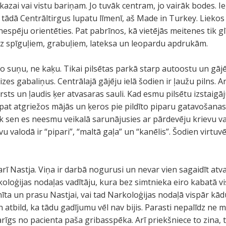
azai vai vistu bariņam. Jo tuvāk centram, jo vairāk bodes. Ie
s tādā Centrāltirgus lupatu līmenī, aš Made in Turkey. Lieko
 nespēju orientēties. Pat pabrīnos, kā vietējās meitenes tik gl
 spīguļiem, grabuļiem, lateksa un leopardu apdrukām.
 suņu, ne kaķu. Tikai pilsētas parkā starp autoostu un gājēju
zes gabaliņus. Centrālajā gājēju ielā šodien ir ļaužu pilns. A
arsts un ļaudis ķer atvasaras sauli. Kad esmu pilsētu izstaigāj
pat atgriežos mājās un ķeros pie pildīto piparu gatavošana
cik sen es neesmu veikalā sarunājusies ar pārdevēju krievu v
vu valodā ir “pipari”, “maltā gaļa” un “kanēlis”. Šodien virt
rī Nastja. Viņa ir darbā nogurusi un nevar vien sagaidīt atv
koloģijas nodaļas vadītāju, kura bez simtnieka eiro kabatā v
nīta un prasu Nastjai, vai tad Narkoloģijas nodaļā vispār kād
 atbild, ka tādu gadījumu vēl nav bijis. Parasti nepalīdz ne 
arīgs no pacienta paša gribasspēka. Arī priekšniece to zina,