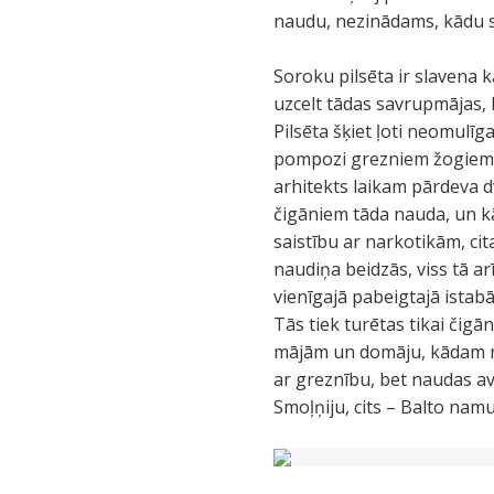
naudu, nezinādams, kādu s.
Soroku pilsēta ir slavena k
uzcelt tādas savrupmājas, 
Pilsēta šķiet ļoti neomulīga
pompozi grezniem žogiem, 
arhitekts laikam pārdeva d
čigāniem tāda nauda, un kā
saistību ar narkotikām, ci
naudiņa beidzās, viss tā ar
vienīgajā pabeigtajā istab
Tās tiek turētas tikai čigān
mājām un domāju, kādam mēr
ar greznību, bet naudas av
Smoļņiju, cits – Balto nam