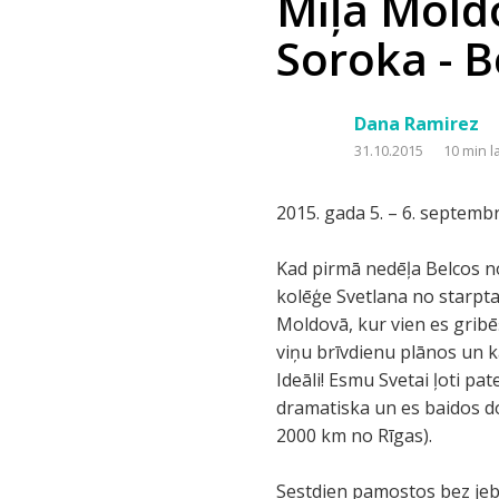
Mīļā Moldo
Soroka - B
Dana Ramirez
31.10.2015
10 min l
2015. gada 5. – 6. septembr
Kad pirmā nedēļa Belcos no
kolēģe Svetlana no starpta
Moldovā, kur vien es gribēš
viņu brīvdienu plānos un ka 
Ideāli! Esmu Svetai ļoti pa
dramatiska un es baidos d
2000 km no Rīgas).
Sestdien pamostos bez jebkā