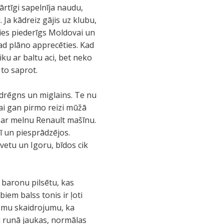
ārtīgi sapelnīja naudu,
 Ja kādreiz gājis uz klubu,
ties piederīgs Moldovai un
ad plāno apprecēties. Kad
iku ar baltu aci, bet neko
to saprot.
r drēgns un miglains. Te nu
Lai gan pirmo reizi mūžā
is ar melnu Renault mašīnu.
ī un piesprādzējos.
Svetu un Igoru, bīdos cik
 baronu pilsētu, kas
em balss tonis ir ļoti
ņemu skaidrojumu, ka
ņi runā jaukas, normālas