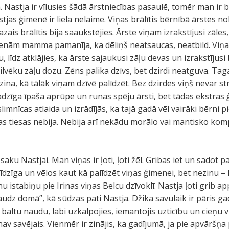
 Nastja ir vīlusies šādā ārstniecības pasaulē, tomēr man ir b
stjas ģimenē ir liela nelaime. Viņas brālītis bērnībā ārstes no
is brālītis bija saaukstējies. Ārste viņam izrakstījusi zāle
enām mamma pamanīja, ka dēliņš neatsaucas, neatbild. Viņa a
 līdz atklājies, ka ārste sajaukusi zāļu devas un izrakstījus
ilvēku zāļu dozu. Zēns palika dzīvs, bet dzirdi neatguva. Tag
na, kā tālāk viņam dzīvē palīdzēt. Bez dzirdes viņš nevar str
adzīga īpaša aprūpe un runas spēju ārsti, bet tādas ekstras
slimnīcas atlaida un izrādījās, ka tajā gadā vēl vairāki bērni 
 tiesas nebija. Nebija arī nekādu morālo vai mantisko kompe
 saku Nastjai. Man viņas ir ļoti, ļoti žēl. Gribas iet un sadot p
īdzīga un vēlos kaut kā palīdzēt viņas ģimenei, bet nezinu – 
enu istabiņu pie Irinas viņas Belcu dzīvoklī. Nastja ļoti grib 
udz domā”, kā sūdzas pati Nastja. Džika savulaik ir pāris ga
 baltu naudu, labi uzkalpojies, iemantojis uzticību un cieņu 
 nav savējais. Vienmēr ir zinājis, ka gadījumā, ja pie apvāršņ