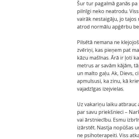
Šur tur pagalmā ganās pa k
pilnīgi neko neatrodu. Vis
vairāk nestaigāju, jo tajos
atrod normālu apģērbu bez
Pilsētā nemana ne klejojošo
zvēriņi, kas pieņem pat mai
kāzu mašīnas. Ārā ir ļoti k
metrus ar savām kājām, tā
un malto gaļu. Ak, Dievs, 
apmulsusi, ka zinu, kā krie
vajadzīgas izejvielas.
Uz vakariņu laiku atbrauc a
par savu priekšnieci – Nar
vai ārstniecību. Esmu izbrī
izārstēt. Nastja nopūšas un
ne psihoterapeiti. Viss atk