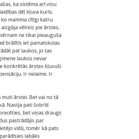
ažas, ka sistēma arī viņu
laidības dēļ kļuva kurls.
s, ko mamma cītīgi katru
izgāja vēlreiz pie ārstes,
i bērnam ne tikai pieauguša
ad brālītis iet pamatskolas
ādāt pat laukos, jo tas
 ģimene laukos nevar
pie konkrētās ārstes kļuvuši
nsāciju. Ir nelaime. Ir
a muti ārstei. Bet vai no tā
kā. Nastja pati šobrīd
apprecēties, bet viņas draugs
dus pastrādājis par
vietējo vidū, tomēr kā pats
a parādīsies labāks