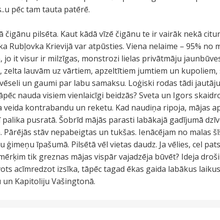
.u pēc tam tauta patērē.
ā čigānu pilsēta. Kaut kādā vīzē čigānu te ir vairāk nekā citur
ka Rubļovka Krievijā var atpūsties. Viena nelaime – 95% no
, jo it visur ir milzīgas, monstrozi lielas privātmāju jaunbūve
zelta lauvām uz vārtiem, apzeltītiem jumtiem un kupoliem, 
vēseli un gaumi par labu samaksu. Loģiski rodas tādi jautāj
pēc nauda visiem vienlaicīgi beidzās? Sveta un Igors skaidr
ta veida kontrabandu un reketu. Kad naudiņa ripoja, mājas a
ī palika pusratā. Šobrīd mājās parasti labākajā gadījumā dzīvo
ā. Pārējās stāv nepabeigtas un tukšas. Ienācējam no malas šī
u ģimeņu īpašumā. Pilsētā vēl vietas daudz. Ja vēlies, cel pats
ķim tik greznas mājas vispār vajadzēja būvēt? Ideja droši v
ots acīmredzot izsīka, tāpēc tagad ēkas gaida labākus laiku
u un Kapitoliju Vašingtonā.