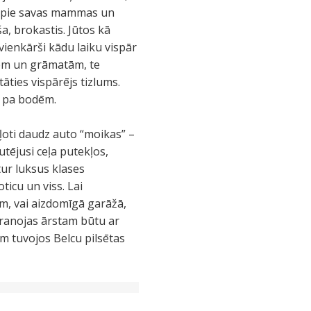
em pie savas mammas un
, brokastis. Jūtos kā
vienkārši kādu laiku vispār
liem un grāmatām, te
āties vispārējs tizlums.
vi pa bodēm.
 ļoti daudz auto “moikas” –
tējusi ceļa putekļos,
tur luksus klases
icu un viss. Lai
m, vai aizdomīgā garāžā,
aranojas ārstam būtu ar
m tuvojos Belcu pilsētas