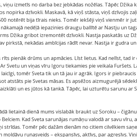
is, viņu izmetīs no darba bez jebkādas nožēlas. Tāpēc Džika k
 nopirka dzīvokli. Maskavā, kā viņš stāsta, viņš dzīvojis zaļi.
0 notērēt bija tīrais nieks. Tomēr iekšēji viņš vienmēr ir ju
u nākamajā nedēļā iepazinies draugu ballītē ar Nastju un tag
pirms Džika gribot izremontēt dzīvokli. Nastja paskatās uz Dž
 pirkstā, nekādas ambīcijas rādīt nevar. Nastja ir gudra un 
 rīts pienāk drūms un apmācies. Līst lietus. Kad nelīst, tad i
 Ar Svetu un viņas vīru Igoru tiekamies pie veikala Furšets. 
aicīgi, tomēr Sveta tik un tā jau ir agrāk. Igors ir piebrauc
ot atstāts pie Svetas māsas. Es apsēžos aizmugurējā sēdekl
i aizklāti un es jūtos kā tankā. Tāpēc, lai uzturētu sarunu ar 
šādā lietainā dienā mums vislabāk braukt uz Soroku – čigānu
Belciem. Kad Sveta sarunājas rumāņu valodā ar savu vīru, abi
iņi strīdas. Tomēr pēc dažām dienām no citiem cilvēkiem sa
n moldāvu runasveids – ekspansīvs, aktīvs, par agresīvs. Vi