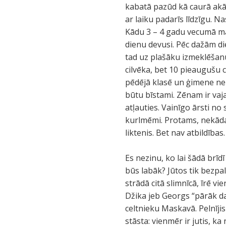
kabatā pazūd kā caurā akā.
ar laiku padarīs līdzīgu. Na
Kādu 3 – 4 gadu vecumā maza
dienu devusi. Pēc dažām di
tad uz plašāku izmeklēšanu,
cilvēka, bet 10 pieaugušu c
pēdējā klasē un ģimene nezi
būtu bīstami. Zēnam ir vaj
atļauties. Vainīgo ārsti no 
kurlmēmi. Protams, nekādas
liktenis. Bet nav atbildības.
Es nezinu, ko lai šādā brīdī
būs labāk? Jūtos tik bezpal
strādā citā slimnīcā, īrē vi
Džika jeb Georgs “pārāk da
celtnieku Maskavā. Pelnījis
stāsta: vienmēr ir jutis, ka