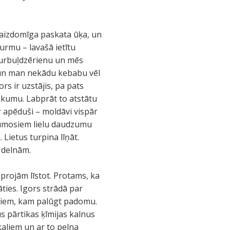
e aizdomīga paskata ūķa, un
šurmu – lavašā ietītu
 burbuļdzērienu un mēs
ta un man nekādu kebabu vēl
rs ir uzstājis, pa pats
likumu. Labprāt to atstātu
r apēduši – moldāvi vispār
kumosiem lielu daudzumu
Lietus turpina līņāt.
r delnām.
projām līstot. Protams, ka
ties. Igors strādā par
ēģiem, kam palūgt padomu.
s pārtikas ķīmijas kalnus
ikaliem un ar to pelna