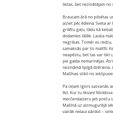
lietas, bet nezinātājam no m
Braucam ārā no pilsētas un
aiziet pēc ēdiena. Sveta ar
grilētu gaļu, tādu kā keba
dodamies tālāk. Lauka malā
negribas. Tomēr es redzu, k
samaksās par šo maltīti. Ke
neapēstu, bet tas var tikt
pie galda nemarinējas. Āt
nezināmā lipīgā dzēriena, 
Mašīnas stikli no iekšpuses
Pa ceļam Igors sazvanās a
līst. Kur tu liksies! Mold
merčendaizeru jeb preču iz
Mašīnā uz aizmugurējā sēde
vairāk neļauj pārdot – sint