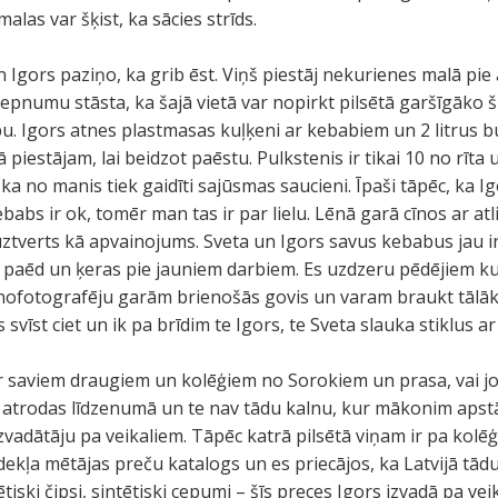
alas var šķist, ka sācies strīds.
 Igors paziņo, ka grib ēst. Viņš piestāj nekurienes malā pi
 lepnumu stāsta, ka šajā vietā var nopirkt pilsētā garšīgāko 
bu. Igors atnes plastmasas kuļķeni ar kebabiem un 2 litrus
 piestājam, lai beidzot paēstu. Pulkstenis ir tikai 10 no rī
a no manis tiek gaidīti sajūsmas saucieni. Īpaši tāpēc, ka Igo
babs ir ok, tomēr man tas ir par lielu. Lēnā garā cīnos ar at
 uztverts kā apvainojums. Sveta un Igors savus kebabus jau i
ri paēd un ķeras pie jauniem darbiem. Es uzdzeru pēdējiem 
nofotografēju garām brienošās govis un varam braukt tālāk. 
 svīst ciet un ik pa brīdim te Igors, te Sveta slauka stiklus a
r saviem draugiem un kolēģiem no Sorokiem un prasa, vai jo
ova atrodas līdzenumā un te nav tādu kalnu, kur mākonim apstā
vadātāju pa veikaliem. Tāpēc katrā pilsētā viņam ir pa kol
kļa mētājas preču katalogs un es priecājos, ka Latvijā tādu
ētiski čipsi, sintētiski cepumi – šīs preces Igors izvadā pa ve