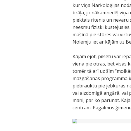
kur viņa Narkoloģijas nod
brāļa, jo nākamnedēļ viņa
piektais ritenis un nevaru
neesmu fiziski kustējusies.
mašīnā pie stūres vai virtu
Nolemju iet ar kājām uz Bel
Kājām ejot, pilsētu var iep
viena pie otras, bet visas
tomēr tā arī uz šīm “moikā
mazgāšanas programma ietv
piebrauktu pie jebkuras n
vai aizdomīgā angārā, vai 
mani, par ko parunāt. Kājā
centram. Pagalmos ģimene