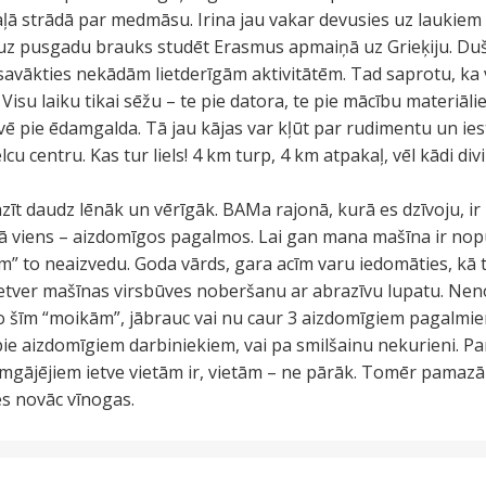
aļā strādā par medmāsu. Irina jau vakar devusies uz lauki
 uz pusgadu brauks studēt Erasmus apmaiņā uz Grieķiju. Duša
 savākties nekādām lietderīgām aktivitātēm. Tad saprotu, ka 
 Visu laiku tikai sēžu – te pie datora, te pie mācību materiā
vē pie ēdamgalda. Tā jau kājas var kļūt par rudimentu un iest
cu centru. Kas tur liels! 4 km turp, 4 km atpakaļ, vēl kādi di
azīt daudz lēnāk un vērīgāk. BAMa rajonā, kurā es dzīvoju, ir
 kā viens – aizdomīgos pagalmos. Lai gan mana mašīna ir nopu
m” to neaizvedu. Goda vārds, gara acīm varu iedomāties, kā 
er mašīnas virsbūves noberšanu ar abrazīvu lupatu. Nenot
o šīm “moikām”, jābrauc vai nu caur 3 aizdomīgiem pagalmie
pie aizdomīgiem darbiniekiem, vai pa smilšainu nekurieni. P
mgājējiem ietve vietām ir, vietām – ne pārāk. Tomēr pamazā
s novāc vīnogas.