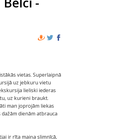
Belci -
stākās vietas. Superlaipnā
rsijā uz jebkuru vietu
kskursija lieliski iederas
tu, uz kurieni braukt.
itāti man joprojām liekas
rms dažām dienām atbrauca
ai ir rīta maiņa slimnīcā,