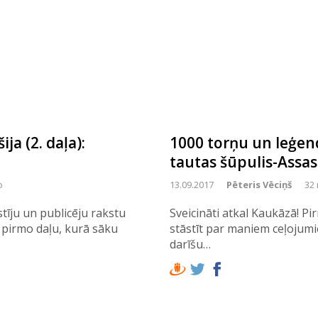
a (2. daļa):
1000 torņu un leģend
tautas šūpulis-Assas
o
13.09.2017
Pēteris Vēciņš
32 
stīju un publicēju rakstu
Sveicināti atkal Kaukāzā! Pi
 pirmo daļu, kurā sāku
stāstīt par maniem ceļojumi
darīšu…