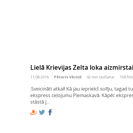
Lielā Krievijas Zelta loka aizmirs
11.08.2016
Pēteris Vēciņš
42 min lasīšanai
158 fot
.Sveicināti atkal! Kā jau iepriekš solīju, tagad
ekspress ceļojumu Piemaskavā. Kāpēc ekspres
stāstā j…