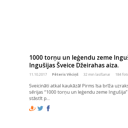
1000 torņu un leģendu zeme Ingušij
Ingušijas Šveice Džeirahas aiza.
11.10.2017
Pēteris Vēciņš
32 min lasīšanai
184 fot
Sveicināti atkal kaukāzā! Pirms īsa brīža uzrak
sērijas “1000 torņu un leģendu zeme Ingušija”
stāstīt p…