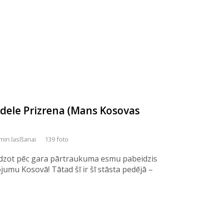
adele Prizrena (Mans Kosovas
min lasīšanai
139 foto
eidzot pēc gara pārtraukuma esmu pabeidzis
jumu Kosovā! Tātad šī ir šī stāsta pedējā –