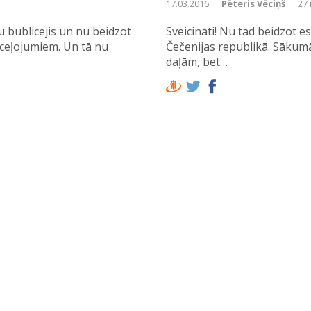
zemes 6. daļa).
17.03.2016
Pēteris Vēciņš
27 
ju bublicejis un nu beidzot
Sveicināti! Nu tad beidzot 
ceļojumiem. Un tā nu
Čečenijas republikā. Sākumā 
daļām, bet…