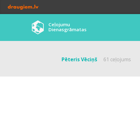
Ceļojumu
Dienasgrāmatas
Pēteris Vēciņš
61 ceļojums