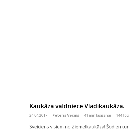
Kaukāza valdniece Vladikaukāza.
24.04.2017
Pēteris Vēciņš
41 min lasīšanai
144 fot