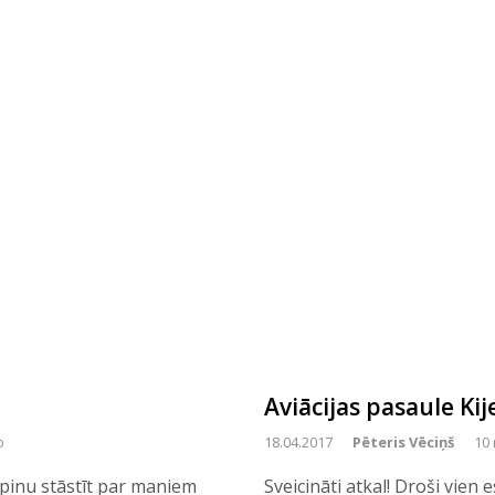
Aviācijas pasaule Kij
o
18.04.2017
Pēteris Vēciņš
10 