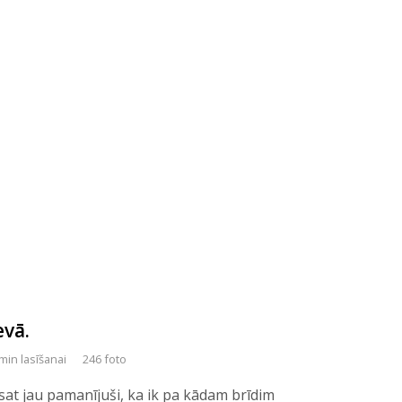
evā.
min lasīšanai
246 foto