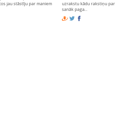
rpinu stāstīt par maniem
Sveicināti atkal! Droši vien
tos jau stāstīju par maniem
uzrakstu kādu rakstiņu par 
sanāk paga…