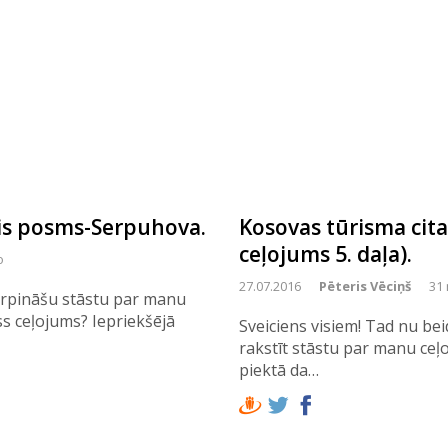
tais posms-Serpuhova.
Kosovas tūrisma cit
ceļojums 5. daļa).
o
27.07.2016
Pēteris Vēciņš
31 
 turpināšu stāstu par manu
s ceļojums? Iepriekšējā
Sveiciens visiem! Tad nu b
rakstīt stāstu par manu ceļo
piektā da…