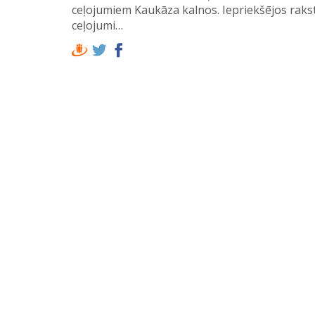
Sveiciens visiem no Ziemeļkaukāza! Šodien tu
ceļojumiem Kaukāza kalnos. Iepriekšējos raks
ceļojumi…