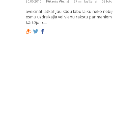
nāves poligoni).
30.06.2016
Pēteris Vēciņš
27 min lasīšanai
68 foto
Sveicināti atkal! Jau kādu labu laiku neko nebi
esmu uzdrukājia vēl vienu rakstu par maniem 
kārtējo re…