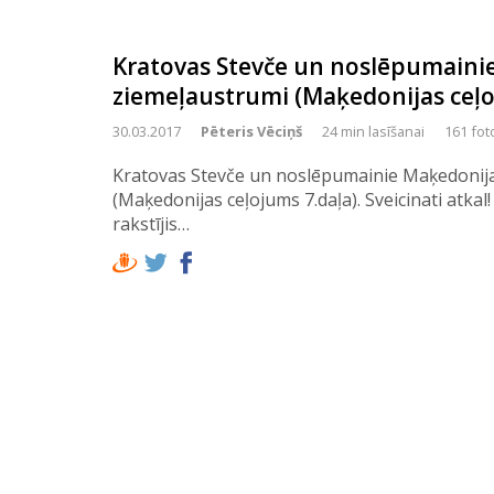
Kratovas Stevče un noslēpumaini
ziemeļaustrumi (Maķedonijas ceļo
30.03.2017
Pēteris Vēciņš
24 min lasīšanai
161 fot
Kratovas Stevče un noslēpumainie Maķedonij
(Maķedonijas ceļojums 7.daļa). Sveicinati atkal!
rakstījis…