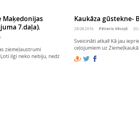
e Maķedonijas
Kaukāza gūstekne- B
juma 7.daļa).
28.08.2016
Pēteris Vēciņš
20 
o
Sveicināti atkal! Kā jau iepr
ceļojumiem uz Ziemeļkaukāzu
as ziemeļaustrumi
 Ļoti ilgi neko nebiju, nedz