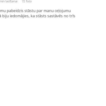
min lasīšanai
72 foto
esmu pabeidzis stāstu par manu ceļojumu
biju iedomājies, ka stāsts sastāvēs no trīs