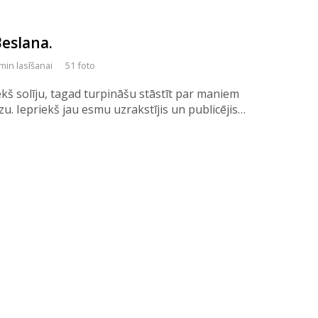
eslana.
min lasīšanai
51 foto
iekš solīju, tagad turpināšu stāstīt par maniem
. Iepriekš jau esmu uzrakstījis un publicējis…