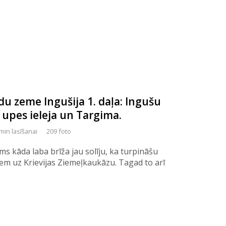
u zeme Ingušija 1. daļa: Ingušu
 upes ieleja un Targima.
min lasīšanai
209 foto
rms kāda laba brīža jau solīju, ka turpināšu
em uz Krievijas Ziemeļkaukāzu. Tagad to arī