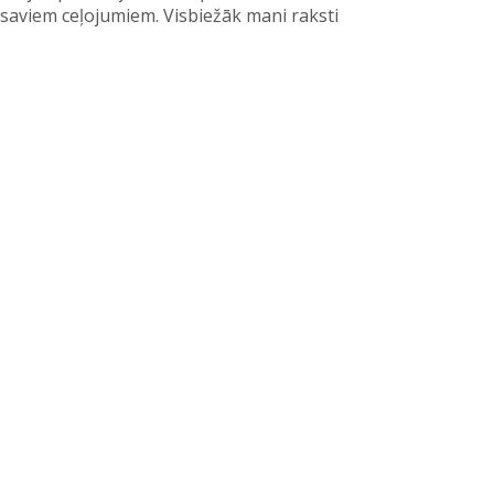
 esat jau pamanījuši, ka ik pa kādam brīdim
saviem ceļojumiem. Visbiežāk mani raksti