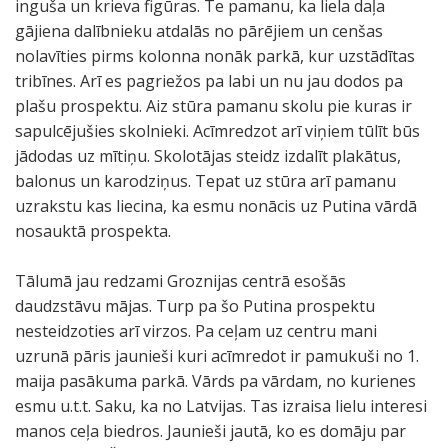
inguša un krieva figūras. Te pamanu, ka liela daļa
gājiena dalībnieku atdalās no pārējiem un cenšas
nolavīties pirms kolonna nonāk parkā, kur uzstādītas
tribīnes. Arī es pagriežos pa labi un nu jau dodos pa
plašu prospektu. Aiz stūra pamanu skolu pie kuras ir
sapulcējušies skolnieki. Acīmredzot arī viņiem tūlīt būs
jādodas uz mītiņu. Skolotājas steidz izdalīt plakātus,
balonus un karodziņus. Tepat uz stūra arī pamanu
uzrakstu kas liecina, ka esmu nonācis uz Putina vārdā
nosauktā prospekta.
Tālumā jau redzami Groznijas centrā esošās
daudzstāvu mājas. Turp pa šo Putina prospektu
nesteidzoties arī virzos. Pa ceļam uz centru mani
uzrunā pāris jaunieši kuri acīmredot ir pamukuši no 1.
maija pasākuma parkā. Vārds pa vārdam, no kurienes
esmu u.t.t. Saku, ka no Latvijas. Tas izraisa lielu interesi
manos ceļa biedros. Jaunieši jautā, ko es domāju par