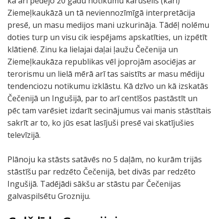
kā arī pēdējo 20 gadu notikumu karuselis (kari)
Ziemeļkaukāzā un tā neviennozīmīgā interpretācija
presē, un masu medijos mani uzkurināja. Tādēļ nolēmu
doties turp un visu cik iespējams apskatīties, un izpētīt
klātienē. Zinu ka lielajai daļai ļaužu Čečenija un
Ziemeļkaukāza republikas vēl joprojām asociējas ar
terorismu un lielā mērā arī tas saistīts ar masu mēdiju
tendenciozu notikumu izklāstu. Kā dzīvo un kā izskatās
Čečenijā un Ingušijā, par to arī centīšos pastāstīt un
pēc tam varēsiet izdarīt secinājumus vai manis stāstītais
sakrīt ar to, ko jūs esat lasījuši presē vai skatījušies
televīzijā.
Plānoju ka stāsts satāvēs no 5 daļām, no kurām trijās
stāstīšu par redzēto Čečenijā, bet divās par redzēto
Ingušijā. Tadējādi sākšu ar stāstu par Čečenijas
galvaspilsētu Grozniju.