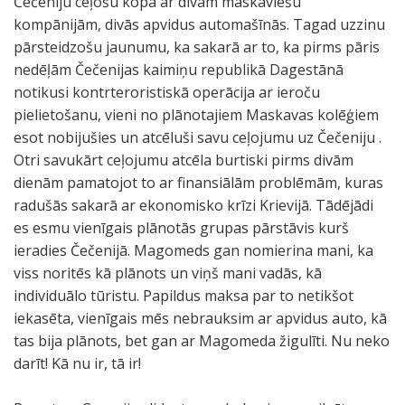
Čečeniju ceļošu kopā ar divām maskaviešu
kompānijām, divās apvidus automašīnās. Tagad uzzinu
pārsteidzošu jaunumu, ka sakarā ar to, ka pirms pāris
nedēļām Čečenijas kaimiņu republikā Dagestānā
notikusi kontrteroristiskā operācija ar ieroču
pielietošanu, vieni no plānotajiem Maskavas kolēģiem
esot nobijušies un atcēluši savu ceļojumu uz Čečeniju .
Otri savukārt ceļojumu atcēla burtiski pirms divām
dienām pamatojot to ar finansiālām problēmām, kuras
radušās sakarā ar ekonomisko krīzi Krievijā. Tādējādi
es esmu vienīgais plānotās grupas pārstāvis kurš
ieradies Čečenijā. Magomeds gan nomierina mani, ka
viss noritēs kā plānots un viņš mani vadās, kā
individuālo tūristu. Papildus maksa par to netikšot
iekasēta, vienīgais mēs nebrauksim ar apvidus auto, kā
tas bija plānots, bet gan ar Magomeda žigulīti. Nu neko
darīt! Kā nu ir, tā ir!