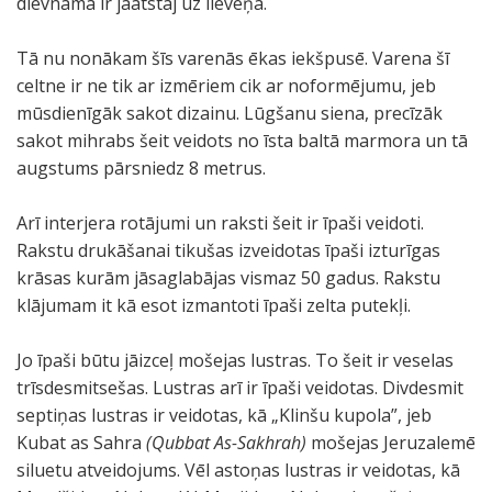
dievnamā ir jāatstāj uz lieveņa.
Tā nu nonākam šīs varenās ēkas iekšpusē. Varena šī
celtne ir ne tik ar izmēriem cik ar noformējumu, jeb
mūsdienīgāk sakot dizainu. Lūgšanu siena, precīzāk
sakot mihrabs šeit veidots no īsta baltā marmora un tā
augstums pārsniedz 8 metrus.
Arī interjera rotājumi un raksti šeit ir īpaši veidoti.
Rakstu drukāšanai tikušas izveidotas īpaši izturīgas
krāsas kurām jāsaglabājas vismaz 50 gadus. Rakstu
klājumam it kā esot izmantoti īpaši zelta putekļi.
Jo īpaši būtu jāizceļ mošejas lustras. To šeit ir veselas
trīsdesmitsešas. Lustras arī ir īpaši veidotas. Divdesmit
septiņas lustras ir veidotas, kā „Klinšu kupola”, jeb
Kubat as Sahra
(Qubbat As-Sakhrah)
mošejas Jeruzalemē
siluetu atveidojums. Vēl astoņas lustras ir veidotas, kā