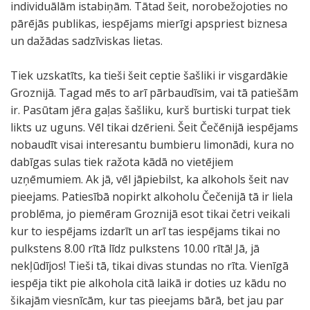
individuālām istabiņām. Tātad šeit, norobežojoties no
pārējās publikas, iespējams mierīgi apspriest biznesa
un dažādas sadzīviskas lietas.
Tiek uzskatīts, ka tieši šeit ceptie šašliki ir visgardākie
Groznijā. Tagad mēs to arī pārbaudīsim, vai tā patiešām
ir. Pasūtam jēra gaļas šašliku, kurš burtiski turpat tiek
likts uz uguns. Vēl tikai dzērieni. Šeit Čečēnijā iespējams
nobaudīt visai interesantu bumbieru limonādi, kura no
dabīgas sulas tiek ražota kādā no vietējiem
uzņēmumiem. Ak jā, vēl jāpiebilst, ka alkohols šeit nav
pieejams. Patiesībā nopirkt alkoholu Čečenijā tā ir liela
problēma, jo piemēram Groznijā esot tikai četri veikali
kur to iespējams izdarīt un arī tas iespējams tikai no
pulkstens 8.00 rītā līdz pulkstens 10.00 rītā! Jā, jā
nekļūdījos! Tieši tā, tikai divas stundas no rīta. Vienīgā
iespēja tikt pie alkohola citā laikā ir doties uz kādu no
šikajām viesnīcām, kur tas pieejams bārā, bet jau par