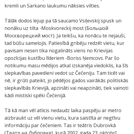
kremli un Sarkano laukumu nāksies vilties.
Tālāk dodos lejup pa tā saucamo Vsiļevskij spusk un
nonāku uz tilta -Moskvoreckij most (Большой
Москворецкий мост). Ja teikšu, ka nonācu te nejauši,
tad būšu samelojis. Patiesībā gribēju redzēt vietu, kur
pavisam nesen tika nogalināts viens no Krievijas
opozīcijas kustību līderiem -Boriss Ņemcovs. Par šo
notikumu masu mēdijos atkal izskanēja viedoklis, ka šīs
slepkavības pavedieni vedot uz Čečeniju. Tam ticēt vai
nē, ir grūti pateikt, jo pēdējos gados vairākās politiskās
slepkavībās Krievijā, apzināti vai neapzināti, tiek vainoti
kādi mistiski spēki Čečenijā.
Tā kā man vēl atlicis nedaudz laika paspēju ar metro
aizbraukt uz vēl vienu vietu, kura saistīta ar negtīvu
informāciju par čečeniem. Tas ir teātris Dubrovkā
(Театр на Дубровке), kurā 2002. gada 23. oktobrī