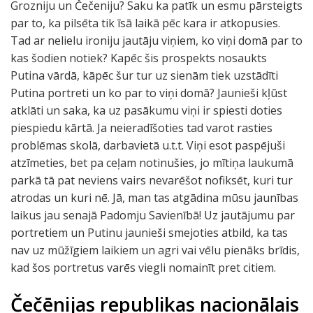
Grozniju un Čečeniju? Saku ka patīk un esmu pārsteigts
par to, ka pilsēta tik īsā laikā pēc kara ir atkopusies.
Tad ar nelielu ironiju jautāju viņiem, ko viņi domā par to
kas šodien notiek? Kapēc šis prospekts nosaukts
Putina vārdā, kāpēc šur tur uz sienām tiek uzstādīti
Putina portreti un ko par to viņi domā? Jaunieši kļūst
atklāti un saka, ka uz pasākumu viņi ir spiesti doties
piespiedu kārtā. Ja neieradīšoties tad varot rasties
problēmas skolā, darbavietā u.t.t. Viņi esot paspējuši
atzīmeties, bet pa ceļam notinušies, jo mītiņa laukumā
parkā tā pat neviens vairs nevarēšot nofiksēt, kuri tur
atrodas un kuri nē. Jā, man tas atgādina mūsu jaunības
laikus jau senajā Padomju Savienībā! Uz jautājumu par
portretiem un Putinu jaunieši smejoties atbild, ka tas
nav uz mūžīgiem laikiem un agri vai vēlu pienāks brīdis,
kad šos portretus varēs viegli nomainīt pret citiem.
Čečēnijas republikas nacionālais