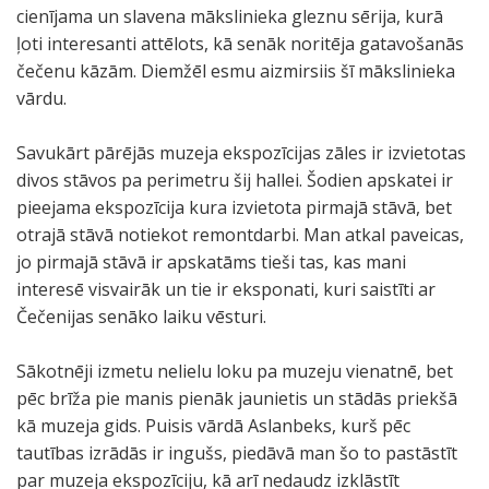
cienījama un slavena mākslinieka gleznu sērija, kurā
ļoti interesanti attēlots, kā senāk noritēja gatavošanās
čečenu kāzām. Diemžēl esmu aizmirsiis šī mākslinieka
vārdu.
Savukārt pārējās muzeja ekspozīcijas zāles ir izvietotas
divos stāvos pa perimetru šij hallei. Šodien apskatei ir
pieejama ekspozīcija kura izvietota pirmajā stāvā, bet
otrajā stāvā notiekot remontdarbi. Man atkal paveicas,
jo pirmajā stāvā ir apskatāms tieši tas, kas mani
interesē visvairāk un tie ir eksponati, kuri saistīti ar
Čečenijas senāko laiku vēsturi.
Sākotnēji izmetu nelielu loku pa muzeju vienatnē, bet
pēc brīža pie manis pienāk jaunietis un stādās priekšā
kā muzeja gids. Puisis vārdā Aslanbeks, kurš pēc
tautības izrādās ir ingušs, piedāvā man šo to pastāstīt
par muzeja ekspozīciju, kā arī nedaudz izklāstīt