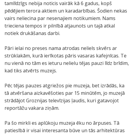
tamlīdzīgs nebija noticis vairāk kā 6 gadus, kopš
pēdējiem terora aktiem un karadarbības. Šodien nekas
vairs neliecina par nesenajiem notikumiem. Nams
trieciena tempos ir pilnībā atjaunots un tajā atkal
notiek drukāšanas darbi.
Pāri ielai no preses nama atrodas neliels skvērs ar
strūklakām, kurā ierīkotas pāris vasaras kafejnīcas. Te
nu vienā no tām es ieturu nelielu tējas pauzi līdz brīdim,
kad tiks atvērts muzejs.
Pēc tējas pauzes atgriežos pie muzeja, bet izrādās, ka
tā atvēršana aizkavēšoties par 15 minūtēm, jo muzejā
strādājot Groznijas televīzijas ļaudis, kuri gatavojot
reportāžu vakara ziņām.
Pa šo mirkli es aplūkoju muzeja ēku no ārpuses. Tā
patiesībā ir visai interesanta būve un tās arhitektūras