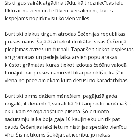
šis tirgus vairāk atgādina tādu, kā tirdzniecības ielu
tīklu ar maziem un lielākiem veikaliņiem, kuros
iespejams nopirkt visu ko vien vēlies.
Burtiski blakus tirgum atrodas Čečenijas republikas
preses nams. Šajā ēkā tiekot drukātas visas Čečenijā
pieejamās avīzes un žurnāli. Tāpat šeit tiekot iespiestas
arī grāmatas un pēdējā laikā arvien popularākas
kļūstot grāmatas kuras tiekot izdotas čečēnu valodā.
Runājot par preses namu vēl tikai piebildīšu, ka šī ir
viena no pedējām ēkām kura cietusi no karadarbības.
Burtiski pirms dažiem mēnešiem, pagājušā gada
nogalē, 4. decembrī, vairak kā 10 kaujinieku ieņēma šo
ēku, kam sekoja apšaude pilsētā. Šo bruņoto
sadursmju laikā bojā gāja 10 kaujinieku un tik pat
daudz Čečenijas iekšlietu ministrijas speciālo vienību
vīru. Šis notikums šokēja sabiedrību, jo nekas