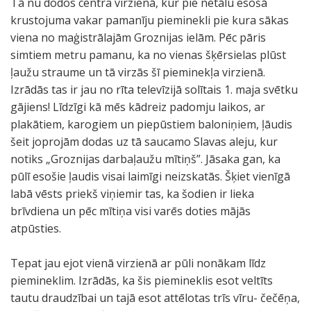
Tā nu dodos centra virzienā, kur pie netālu esošā
krustojuma vakar pamanīju pieminekli pie kura sākas
viena no maģistrālajām Groznijas ielām. Pēc pāris
simtiem metru pamanu, ka no vienas šķērsielas plūst
ļaužu straume un tā virzās šī pieminekļa virzienā.
Izrādās tas ir jau no rīta televīzijā solītais 1. maja svētku
gājiens! Līdzīgi kā mēs kādreiz padomju laikos, ar
plakātiem, karogiem un piepūstiem baloniņiem, ļāudis
šeit joprojām dodas uz tā saucamo Slavas aleju, kur
notiks „Groznijas darbaļaužu mītiņš”. Jāsaka gan, ka
pūlī esošie ļaudis visai laimīgi neizskatās. Šķiet vienīgā
labā vēsts priekš viņiemir tas, ka šodien ir lieka
brīvdiena un pēc mītiņa visi varēs doties mājās
atpūsties.
Tepat jau ejot vienā virzienā ar pūli nonākam līdz
piemineklim. Izrādās, ka šis piemineklis esot veltīts
tautu draudzībai un tajā esot attēlotas trīs vīru- čečēņa,