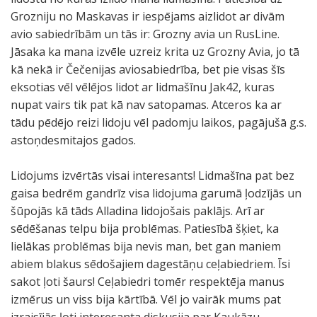
Grozniju no Maskavas ir iespējams aizlidot ar divām
avio sabiedrībām un tās ir: Grozny avia un RusLine.
Jāsaka ka mana izvēle uzreiz krita uz Grozny Avia, jo tā
kā nekā ir Čečenijas aviosabiedrība, bet pie visas šīs
eksotias vēl vēlējos lidot ar lidmašīnu Jak42, kuras
nupat vairs tik pat kā nav satopamas. Atceros ka ar
tādu pēdējo reizi lidoju vēl padomju laikos, pagājušā g.s.
astoņdesmitajos gados.
Lidojums izvērtās visai interesants! Lidmašīna pat bez
gaisa bedrēm gandrīz visa lidojuma garumā ļodzījās un
šūpojās kā tāds Alladina lidojošais paklājs. Arī ar
sēdēšanas telpu bija problēmas. Patiesībā šķiet, ka
lielākas problēmas bija nevis man, bet gan maniem
abiem blakus sēdošajiem dagestāņu ceļabiedriem. Īsi
sakot ļoti šaurs! Ceļabiedri tomēr respektēja manus
izmērus un viss bija kārtībā. Vēl jo vairāk mums pat