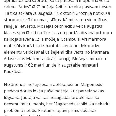
aprakstos tad saprotu, ka tā patiešām ir apbrīna vērta
celtne. Patiesībā šī mošeja šeit ir uzcelta pavisam nesen.
Tā tika atklāta 2008.gada 17. oktobrī Groznijā notikušā
starptautiskā foruma „Islāms, kā miera un vienotības
reliģija” ietvaros. Mošejas celtniecību veica augstas
klases speciālisti no Turcijas un par tās dizaina prtotipu
kalpoja slavenā „Zilā mošeja” Stambulā. Arī marmora
materiāls kurš tika izmantots sienu un dekoratīvo
elementu veidošanai uz šejiemi tika vests no Marmara
Adasi salas Marmora jūrā (Turcijā). Mošejas minaretu
augstums ir 62 metri un tie ir augstākie minateri
Kaukāzā.
No ārienes mošeju esam aplūkojuši un Magomeds
piedāvā doties iekšā pašā mošejā, kur patreiz sākas
lūgšana. Jautāju vai tas nesagadās problēmas, ka
neesmu musulmanis, bet Magomeds atbild, ka nekādu
problēmu nebūs. Protams, apavi pirms došanās