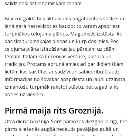
salīdzinoši astronomiskām cenām.
Beidzot galdā tiek likts mums pagatavotais šašliks un
lēnā garā nesteidzoties baudot to varam apspriest
turpmākos ceļojuma plānus. Magomeds izstāsta, ko
darīsim turpmākajās dienās un kurp dosimies. Pēc
ceļojuma plāna iztirzāšanas jau pārejam uz citām
tēmām, tādām kā Čečenijas vēsture, kultūra un
tradīcijas. Protams aprunājamies arī par ikdienišķām
lietām kas saistītas ar sadzīvi un sabiedrību. Daudz
informācijas no šovakar apspriestā un jauni uzzinātā
izmantošu turpmāk rakstot stāstu, bet tagad laiks
doties uz viesnīcu.
Pirmā maija rīts Groznijā.
Otrā diena Groznijā. Šorīt pamožos diezgan laicīgi, bet
pirms sliešanās augšā nedaudz pavāļājos gultā un