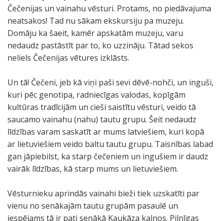
Čečenijas un vainahu vēsturi. Protams, no piedāvajuma
neatsakos! Tad nu sākam ekskursiju pa muzeju.
Domāju ka šaeit, kamēr apskatām muzeju, varu
nedaudz pastāstīt par to, ko uzzināju. Tātad sekos
neliels Čečenijas vētures izklāsts.
Un tā! Čečeni, jeb kā viņi paši sevi dēvē-nohči, un inguši,
kuri pēc genotipa, radniecīgas valodas, kopīgām
kultūras tradīcijām un cieši saistītu vēsturi, veido tā
saucamo vainahu (nahu) tautu grupu. Šeit nedaudz
līdzības varam saskatīt ar mums latviešiem, kuri kopā
ar lietuviešiem veido baltu tautu grupu. Taisnības labad
gan jāpiebilst, ka starp čečeniem un ingušiem ir daudz
vairāk līdzības, kā starp mums un lietuviešiem.
Vēsturnieku aprindās vainahi bieži tiek uzskatīti par
vienu no senākajām tautu grupām pasaulē un
iespējams tā ir pati senākā Kaukāza kalnos. Pilnīgas