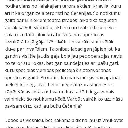
notika viens no lielākajiem terora aktiem Krievijā, kuru
arī it kā organizēja teroristi no Čečenijas. Šo notikumu
gaitā par ķīlniekiem teātra izrādes laikā tika sagūstīti
vairāk kā 900 skatītāju, aktieru un teātra darbinieku.
Gala rezultātā ķīlnieku atbrīvošanas operācijas
rezultātā bojā gāja 173 cilvēki un vairāki simti vēlāk
kļuva par invalīdiem. Taisnības labad gan jāpiebilst, ka
gandrīz visi šie ļaudis gāja bojā jau pēc operācijas nevis
no teroristu rokas, bet gan saindējoties ar īpašu gāzi,
kuru speciālās vienības pielietoja šīs atbrīvošanas
operācijas gaitā. Protams, ka mans mērķis nav apzināti
meklēt ko negatīvu, bet ir mēģināt izprast iemeslus
kāpēc šādas lietas notika un kas tad īsti ir galvenais
vaininieks šo notikumu ķēdē. Varbūt vairāk ko uzzināšu
pavisam drīz, kad jau būšu Čečenijā?
Dodos uz viesnīcu, bet nākamajā dienā jau uz Vnukovas
lidostu no kuras izlido mana lidmašīna. Patiesībā uz