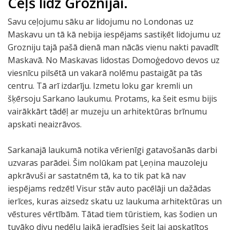
Ceļš līdz Groznijai.
Savu ceļojumu sāku ar lidojumu no Londonas uz
Maskavu un tā kā nebija iespējams sastiķēt lidojumu uz
Grozniju tajā pašā dienā man nācās vienu nakti pavadīt
Maskavā. No Maskavas lidostas Domoģedovo devos uz
viesnīcu pilsētā un vakarā nolēmu pastaigāt pa tās
centru. Tā arī izdarīju. Izmetu loku gar kremli un
šķērsoju Sarkano laukumu. Protams, ka šeit esmu bijis
vairākkārt tādēļ ar muzeju un arhitektūras brīnumu
apskati neaizrāvos.
Sarkanajā laukumā notika vērienīgi gatavošanās darbi
uzvaras parādei. Šim nolūkam pat Ļeņina mauzoleju
apkrāvuši ar sastatnēm tā, ka to tik pat kā nav
iespējams redzēt! Visur stāv auto pacēlāji un dažādas
ierīces, kuras aizsedz skatu uz laukuma arhitektūras un
vēstures vērtībām. Tātad tiem tūristiem, kas šodien un
tuvāko divu nedēļu laikā ieradīsies šeit lai apskatītos