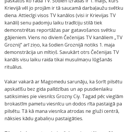
paskatos ko rāda TV. Šodien izrādās ir 1. maijs, kurš
Krievijā vēl jo projām ir tā saucamā darbaļaužu svētku
diena. Attiecīgi visos TV kanālos (visi ir Krievijas TV
kanāli) senu padomju laiku tradīciju stilā tiek
demonstrētas reportāžas par gatavošanos svētku
gājieniem. Viens no diviem Čečenijas TV kanāliem „TV
Groznij” arī ziņo, ka šodien Groznijā notiks 1. maja
demonstrācija un mītiņš. Savukārt otrs Čečenijas TV
kanāls visu laiku raida tikai musulmaņu lūgšanās
rituālus.
Vakar vakarā ar Magomedu sarunāju, ka šorīt pilsētu
apskatīšu bez gida palīdzības un ap pusdienlaiku
satiksimies pie viesnīcs Grozny Ciy. Tagad pēc vieglām
brokastīm pametu viesnīcu un dodos rīta pastaigā pa
pilsētu. Tā kā mana viesnīca atrodas ne gluži centrā,
nāksies kādu gabaliņu pastaigāties.