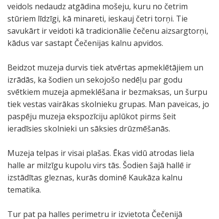
veidols nedaudz atgādina mošeju, kuru no četrim
stūriem līdzīgi, kā minareti, ieskauj četri torņi. Tie
savukārt ir veidoti kā tradicionālie čečenu aizsargtorņi,
kādus var sastapt Čečenijas kalnu apvidos.
Beidzot muzeja durvis tiek atvērtas apmeklētājiem un
izrādās, ka šodien un sekojošo nedēļu par godu
svētkiem muzeja apmeklēšana ir bezmaksas, un šurpu
tiek vestas vairākas skolnieku grupas. Man paveicas, jo
paspēju muzeja ekspozīciju aplūkot pirms šeit
ieradīsies skolnieki un sāksies drūzmēšanās.
Muzeja telpas ir visai plašas. Ēkas vidū atrodas liela
halle ar milzīgu kupolu virs tās. Šodien šajā hallē ir
izstādītas gleznas, kurās dominē Kaukāza kalnu
tematika.
Tur pat pa halles perimetru ir izvietota Čečenijā