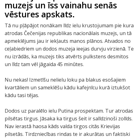
muzejs un īss vainahu senās
vēstures apskats.
Tā nu pļāpājot nonākam līdz ielu krustojumam pie kura
atrodas Čečenijas republikas nacionālais muzejs, un tā
apmeklējums jau ir iekļauts manos plānos. Atvados no
ceļabiedriem un dodos muzeja ieejas durvju virzienā. Te
nu izrādās, ka muzejs tiks atvērts pulkstens desmitos
un līdz tam vēl jāgaida 45 minūtes.
Nu nekas! Izmetīšu nelielu loku pa blakus esošajiem
kvartāliem un sameklēšu kādu kafejnīcu kurā iztukšot
kādu tasi tējas.
Dodos uz paralēlo ielu Putina prospektam. Tur atrodas
pilsētas tirgus. Jāsaka ka tirgus šeit ir salīdzinoši zolīds.
Nav ierastā haosa kāds valda tirgos citās Krievijas
pilsetās. Tirdzniecības rindas te ir akurātas un faktiski