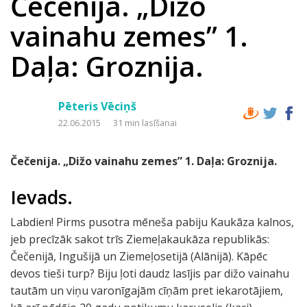
Čečenija. „Dižo
vainahu zemes” 1.
Daļa: Groznija.
Pēteris Vēciņš
22.06.2015
31 min lasīšanai
Čečenija. „Dižo vainahu zemes” 1. Daļa:
Groznija
.
Ievads.
Labdien! Pirms pusotra mēneša pabiju Kaukāza kalnos,
jeb precīzāk sakot trīs Ziemeļakaukāza republikās:
Čečenijā, Ingušijā un Ziemeļosetijā (Alānijā). Kāpēc
devos tieši turp? Biju ļoti daudz lasījis par dižo vainahu
tautām un viņu varonīgajām cīņām pret iekarotājiem,