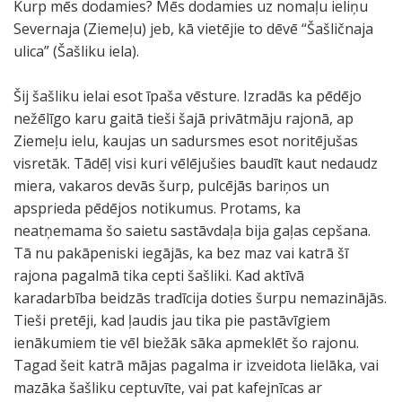
Kurp mēs dodamies? Mēs dodamies uz nomaļu ieliņu
Severnaja (Ziemeļu) jeb, kā vietējie to dēvē “Šašličnaja
ulica” (Šašliku iela).
Šij šašliku ielai esot īpaša vēsture. Izradās ka pēdējo
nežēlīgo karu gaitā tieši šajā privātmāju rajonā, ap
Ziemeļu ielu, kaujas un sadursmes esot noritējušas
visretāk. Tādēļ visi kuri vēlējušies baudīt kaut nedaudz
miera, vakaros devās šurp, pulcējās bariņos un
apsprieda pēdējos notikumus. Protams, ka
neatņemama šo saietu sastāvdaļa bija gaļas cepšana.
Tā nu pakāpeniski iegājās, ka bez maz vai katrā šī
rajona pagalmā tika cepti šašliki. Kad aktīvā
karadarbība beidzās tradīcija doties šurpu nemazinājās.
Tieši pretēji, kad ļaudis jau tika pie pastāvīgiem
ienākumiem tie vēl biežāk sāka apmeklēt šo rajonu.
Tagad šeit katrā mājas pagalma ir izveidota lielāka, vai
mazāka šašliku ceptuvīte, vai pat kafejnīcas ar