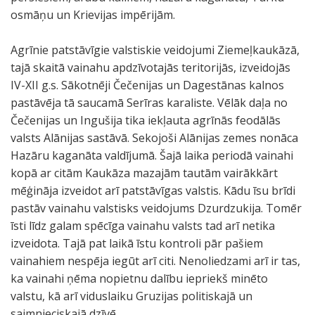
osmāņu un Krievijas impērijām.
Agrīnie patstāvīgie valstiskie veidojumi Ziemeļkaukāzā,
tajā skaitā vainahu apdzīvotajās teritorijās, izveidojās
IV-XII g.s. Sākotnēji Čečenijas un Dagestānas kalnos
pastāvēja tā saucamā Serīras karaliste. Vēlāk daļa no
Čečenijas un Ingušija tika iekļauta agrīnās feodālās
valsts Alānijas sastāvā. Sekojoši Alānijas zemes nonāca
Hazāru kaganāta valdījumā. Šajā laika periodā vainahi
kopā ar citām Kaukāza mazajām tautām vairākkārt
mēģināja izveidot arī patstāvīgas valstis. Kādu īsu brīdi
pastāv vainahu valstisks veidojums Dzurdzukija. Tomēr
īsti līdz galam spēcīga vainahu valsts tad arī netika
izveidota. Tajā pat laikā īstu kontroli pār pašiem
vainahiem nespēja iegūt arī citi. Nenoliedzami arī ir tas,
ka vainahi ņēma nopietnu dalību iepriekš minēto
valstu, kā arī viduslaiku Gruzijas politiskajā un
saimnieciskajā dzīvē.