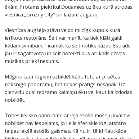
ēkām. Protams piekrītu! Dodamies uz ēku kurā atrodas
viesnīca „Grozny City” un laižam augšup.
Viesnīcas augšējo stāvu veido milzīgs kupols kurā
ierīkots restorāns. Šeit var manīt, ka tiek klāti galdi
kādām svinībām. Ticamāk ka šeit notiks kāzas. Estrāde
jau ir sagatavota un šeit noteikti būs arī kāds dzīvās
mūzikas priekšnesums.
Mēģinu caur logiem uzbildēt kādu foto ar pilsētas
naksnīgo panorāmu, bet nekas prātīgs nesanāk. Uz
dienvidu pusi redzamo kaimiņu ēku vēl kaut kā izdodas
nobildēt.
Toties lielisko panorāmu ar lejā esošo mošeju kvalitīvi
nobildēt nav iespējams, jo lielie sfēriskie logi atstaro
telpas iekšā esošās gaismas. Kā nu ir, tā ir! Kautkāda
bilde sanāca. Patiesībā mēs šeit vēl atgriezīsimies rīt un