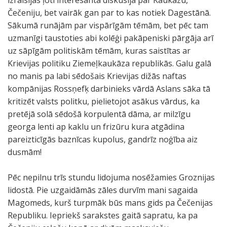
izraisījās ļoti interesanta diskusija par Kaukāzu,
Čečeniju, bet vairāk gan par to kas notiek Dagestānā.
Sākumā runājām par vispārīgām tēmām, bet pēc tam
uzmanīgi taustoties abi kolēģi pakāpeniski pārgāja arī
uz sāpīgām politiskām tēmām, kuras saistītas ar
Krievijas politiku Ziemeļkaukāza republikās. Galu galā
no manis pa labi sēdošais Krievijas dižās naftas
kompānijas Rossņefķ darbinieks vārdā Aslans sāka tā
kritizēt valsts politku, pielietojot asākus vārdus, ka
pretējā solā sēdošā korpulentā dāma, ar milzīgu
georga lenti ap kaklu un frizūru kura atgādina
pareizticīgās baznīcas kupolus, gandrīz noģība aiz
dusmām!
Pēc nepilnu trīs stundu lidojuma nosēžamies Groznijas
lidostā. Pie uzgaidāmās zāles durvīm mani sagaida
Magomeds, kurš turpmāk būs mans gids pa Čečenijas
Republiku. Iepriekš sarakstes gaitā sapratu, ka pa