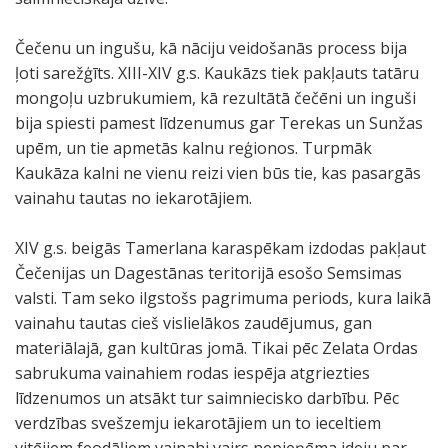
Čečenu un ingušu, kā nāciju veidošanās process bija
ļoti sarežģīts. XIII-XIV g.s. Kaukāzs tiek pakļauts tatāru
mongoļu uzbrukumiem, kā rezultātā čečēni un inguši
bija spiesti pamest līdzenumus gar Terekas un Sunžas
upēm, un tie apmetās kalnu reģionos. Turpmāk
Kaukāza kalni ne vienu reizi vien būs tie, kas pasargās
vainahu tautas no iekarotājiem.
XIV g.s. beigās Tamerlana karaspēkam izdodas pakļaut
Čečenijas un Dagestānas teritorijā esošo Semsimas
valsti. Tam seko ilgstošs pagrimuma periods, kura laikā
vainahu tautas cieš vislielākos zaudējumus, gan
materiālajā, gan kultūras jomā. Tikai pēc Zelata Ordas
sabrukuma vainahiem rodas iespēja atgriezties
līdzenumos un atsākt tur saimniecisko darbību. Pēc
verdzības svešzemju iekarotājiem un to ieceltiem