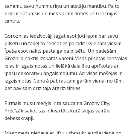
saņemu savu nummuriņu un atstāju mantību. Pa to
brīdi ir satumsis un mēs varam doties uz Groznijas
centru.
Goroznijas iedzīvotāji tagat esot ļoti lepni par savu
pilsētu un tādēļ to cenšoties parādīt ikvienam viesim.
Īpaša esot nakts pastaiga pa pilsētu. Un patiešām
Groznija naktīs izskatās vareni. Visas pilsētas centrālās
ielas ir izgaismotas un lielākā daļa ēku aprīkotas ar
īpašu dekoratīvu apgaismojumu. Arī visas mošejas ir
izgaismotas. Centrā pabraucam garām vienai no tām,
bet pavisam drīz tajā atgrizīsimies.
Pirmais mūsu mērķis ir tā saucamā Grozny City.
Precīzāk sakot tas ir kvartāls kurā slejas vairāki
debesskrāpji.
Magomeds piedāvā ar liftu uzbraukt augšā vienā no