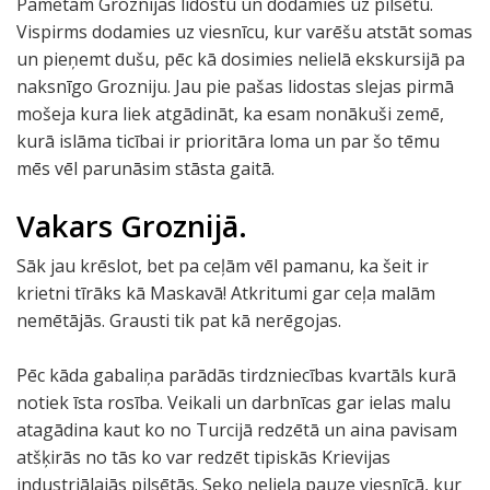
Pametam Groznijas lidostu un dodamies uz pilsētu.
Vispirms dodamies uz viesnīcu, kur varēšu atstāt somas
un pieņemt dušu, pēc kā dosimies nelielā ekskursijā pa
naksnīgo Grozniju. Jau pie pašas lidostas slejas pirmā
mošeja kura liek atgādināt, ka esam nonākuši zemē,
kurā islāma ticībai ir prioritāra loma un par šo tēmu
mēs vēl parunāsim stāsta gaitā.
Vakars Groznijā.
Sāk jau krēslot, bet pa ceļām vēl pamanu, ka šeit ir
krietni tīrāks kā Maskavā! Atkritumi gar ceļa malām
nemētājās. Grausti tik pat kā nerēgojas.
Pēc kāda gabaliņa parādās tirdzniecības kvartāls kurā
notiek īsta rosība. Veikali un darbnīcas gar ielas malu
atagādina kaut ko no Turcijā redzētā un aina pavisam
atšķirās no tās ko var redzēt tipiskās Krievijas
industriālajās pilsētās. Seko neliela pauze viesnīcā, kur