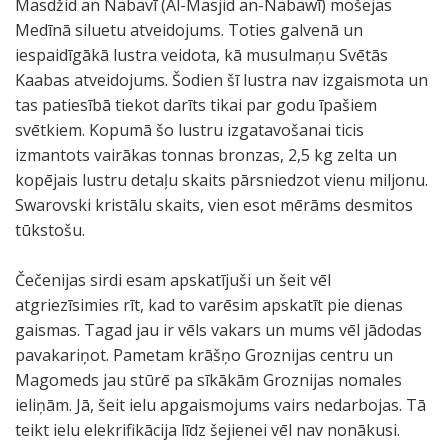
Masdžid an Nabavī (Al-Masjid an-Nabawī) mošejas
Medīnā siluetu atveidojums. Toties galvenā un
iespaidīgākā lustra veidota, kā musulmaņu Svētās
Kaabas atveidojums. Šodien šī lustra nav izgaismota un
tas patiesībā tiekot darīts tikai par godu īpašiem
svētkiem. Kopumā šo lustru izgatavošanai ticis
izmantots vairākas tonnas bronzas, 2,5 kg zelta un
kopējais lustru detaļu skaits pārsniedzot vienu miljonu.
Swarovski kristālu skaits, vien esot mērāms desmitos
tūkstošu.
Čečenijas sirdi esam apskatījuši un šeit vēl
atgriezīsimies rīt, kad to varēsim apskatīt pie dienas
gaismas. Tagad jau ir vēls vakars un mums vēl jādodas
pavakariņot. Pametam krāšņo Groznijas centru un
Magomeds jau stūrē pa sīkākām Groznijas nomales
ieliņām. Jā, šeit ielu apgaismojums vairs nedarbojas. Tā
teikt ielu elekrifikācija līdz šejienei vēl nav nonākusi.