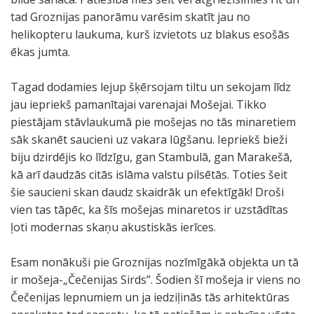
tad Groznijas panorāmu varēsim skatīt jau no
helikopteru laukuma, kurš izvietots uz blakus esošās
ēkas jumta.
Tagad dodamies lejup šķērsojam tiltu un sekojam līdz
jau iepriekš pamanītajai varenajai Mošejai. Tikko
piestājam stāvlaukumā pie mošejas no tās minaretiem
sāk skanēt saucieni uz vakara lūgšanu. Iepriekš bieži
biju dzirdējis ko līdzīgu, gan Stambulā, gan Marakešā,
kā arī daudzās citās islāma valstu pilsētās. Toties šeit
šie saucieni skan daudz skaidrāk un efektīgāk! Droši
vien tas tāpēc, ka šīs mošejas minaretos ir uzstādītas
ļoti modernas skaņu akustiskās ierīces.
Esam nonākuši pie Groznijas nozīmīgākā objekta un tā
ir mošeja-„Čečenijas Sirds”. Šodien šī mošeja ir viens no
Čečenijas lepnumiem un ja iedziļinās tās arhitektūras