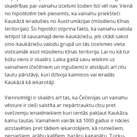
skaidrības par vainahu izcelsmi šodien īsti vēl nav. Vienā
no hipotēzēm tiek pieņemts, ka vainahu priekšteči
Kaukāzā ieradušies no Austrumāzijas (mūsdienu Ķīnas
teritorijas). Šo hipotēzi stiprina fakts, ka vainahu valoda
ietilpst tā saucamajā dene-kaukāziešu, jeb citādi sakot
sino-kaukāziešu valodu grupā un tās izcelsmes vieta
visticamāk esot mūsdienu Ķīnas teritorija. Lai nu kā tur
būtu viens ir skaidrs. Laika gaitā savu ietekmi uz
vainahiem (čečēniem un ingušiem) ir atstājuši arī citu
tautu pārstāvji, kuri dzīvoja kaimiņos vai ieradās
Kaukāzā kā iekarotāji.
Viennoīmīgi ir skaidrs arī tas, ka Čečenijas un vainahu
vēsture ir cieši saistīta ar nepārtrauktu cīņu pret
svešzemju ienaidniekiem kuri centās pakļaut Kaukāza
kalnu tautas. Vainahiem vairāk kā 1000 gadus ir nācies
aizstavēties pret tādiem iekarotājiem, kā romiešiem,
persiešiem, arābu kalifiem, hazāru kaganātu, Turku-