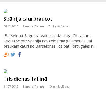
Spānija caurbraucot
04.12.2015
Sandra Tanne
7 min lasīšanai
(Barselona-Sagunta-Valensija-Malaga-Gibraltārs-
Seviļa) Šoreiz Spānija nav ceļojuma galamērķis, tai
braucam cauri no Barselonas līdz pat Portugāles r…
Trīs dienas Tallinā
31.07.2015
Sandra Tanne
10 min lasīšanai
Tallinā nav būts veselu mūžību – kaut kad nu jau
tālajos padomju laikos. Tā kā tuvojas termiņš