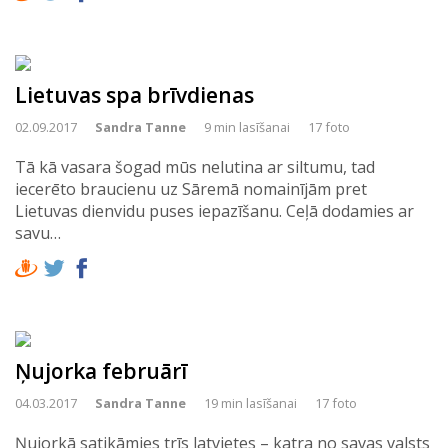
Lietuvas spa brīvdienas
02.09.2017
Sandra Tanne
9 min lasīšanai
17 foto
Tā kā vasara šogad mūs nelutina ar siltumu, tad
iecerēto braucienu uz Sāremā nomainījām pret
Lietuvas dienvidu puses iepazīšanu. Ceļā dodamies ar
savu…
Ņujorka februārī
04.03.2017
Sandra Tanne
19 min lasīšanai
17 foto
Ņujorkā satikāmies trīs latvietes – katra no savas valsts