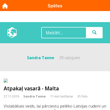
Sandra Tanne
39 ceļojumi
Atpakaļ vasarā - Malta
27.11.2019
Sandra Tanne
11 min lasīšanai
35 foto
Vislabākais veids, lai pārciestu pelēko Latvijas rudeni un