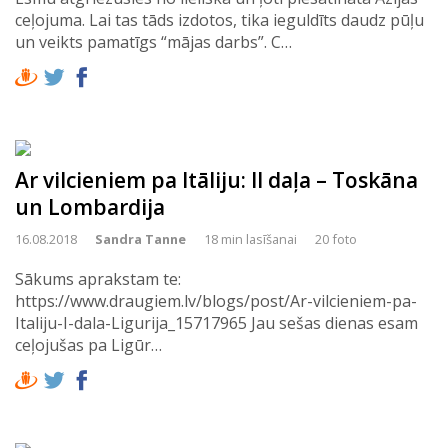
ceļojuma. Lai tas tāds izdotos, tika ieguldīts daudz pūļu
un veikts pamatīgs “mājas darbs”. C…
Ar vilcieniem pa Itāliju: II daļa – Toskāna
un Lombardija
16.08.2018
Sandra Tanne
18 min lasīšanai
20 foto
Sākums aprakstam te:
https://www.draugiem.lv/blogs/post/Ar-vilcieniem-pa-
Italiju-I-dala-Ligurija_15717965 Jau sešas dienas esam
ceļojušas pa Ligūr…