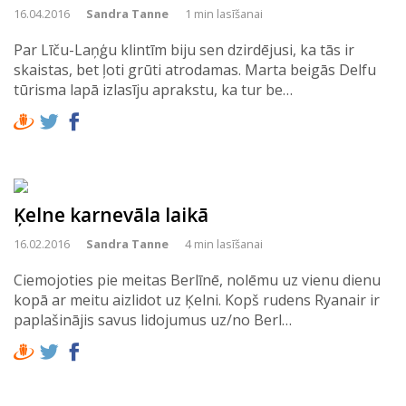
16.04.2016
Sandra Tanne
1 min lasīšanai
Par Līču-Laņģu klintīm biju sen dzirdējusi, ka tās ir
skaistas, bet ļoti grūti atrodamas. Marta beigās Delfu
tūrisma lapā izlasīju aprakstu, ka tur be…
Ķelne karnevāla laikā
16.02.2016
Sandra Tanne
4 min lasīšanai
Ciemojoties pie meitas Berlīnē, nolēmu uz vienu dienu
kopā ar meitu aizlidot uz Ķelni. Kopš rudens Ryanair ir
paplašinājis savus lidojumus uz/no Berl…