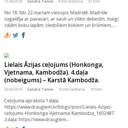
12.04.2019
Sandra Tanne
6 min lasīšanai
22 foto
No 18. līdz 22.martam viesojos Madridē. Madride
sagaidīja ar pavasari, ar sauli un zilām debesīm, maigi
zaļām koku lapām, ziedošiem kokiem un krūmiem,…
Lielais Āzijas ceļojums (Honkonga,
Vjetnama, Kambodža). 4.daļa
(nobeigums) – Karstā Kambodža.
29.03.2019
Sandra Tanne
10 min lasīšanai
19 foto
Ceļojuma apraksta 1.daļa:
https://www.draugiem.lv/blogs/post/Lielais-Azijas-
celojums-Honkonga-Vjetnama-Kambodza_1602487
2.daļa: https://www.draugiem.…