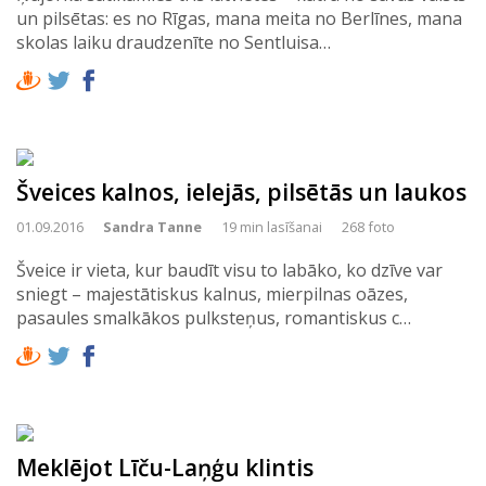
un pilsētas: es no Rīgas, mana meita no Berlīnes, mana
skolas laiku draudzenīte no Sentluisa…
Šveices kalnos, ielejās, pilsētās un laukos
01.09.2016
Sandra Tanne
19 min lasīšanai
268 foto
Šveice ir vieta, kur baudīt visu to labāko, ko dzīve var
sniegt – majestātiskus kalnus, mierpilnas oāzes,
pasaules smalkākos pulksteņus, romantiskus c…
Meklējot Līču-Laņģu klintis