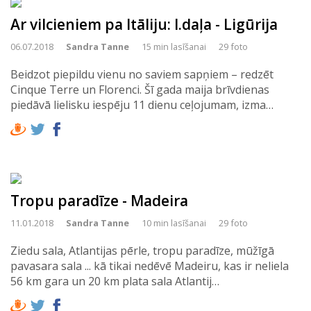
Ar vilcieniem pa Itāliju: I.daļa - Ligūrija
06.07.2018
Sandra Tanne
15 min lasīšanai
29 foto
Beidzot piepildu vienu no saviem sapņiem – redzēt
Cinque Terre un Florenci. Šī gada maija brīvdienas
piedāvā lielisku iespēju 11 dienu ceļojumam, izma…
Tropu paradīze - Madeira
11.01.2018
Sandra Tanne
10 min lasīšanai
29 foto
Ziedu sala, Atlantijas pērle, tropu paradīze, mūžīgā
pavasara sala ... kā tikai nedēvē Madeiru, kas ir neliela
56 km gara un 20 km plata sala Atlantij…