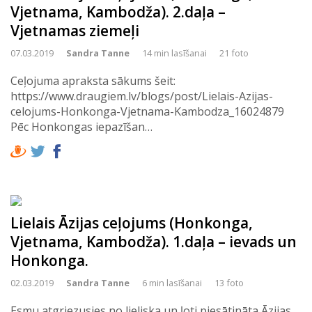
Vjetnama, Kambodža). 2.daļa –
Vjetnamas ziemeļi
07.03.2019
Sandra Tanne
14 min lasīšanai
21 foto
Ceļojuma apraksta sākums šeit:
https://www.draugiem.lv/blogs/post/Lielais-Azijas-
celojums-Honkonga-Vjetnama-Kambodza_16024879
Pēc Honkongas iepazīšan…
Lielais Āzijas ceļojums (Honkonga,
Vjetnama, Kambodža). 1.daļa – ievads un
Honkonga.
02.03.2019
Sandra Tanne
6 min lasīšanai
13 foto
Esmu atgriezusies no lieliska un ļoti piesātināta Āzijas