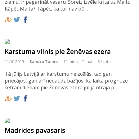
ziemu, ir pagarināt vasaru. Šoreiz izvēle krita uz Maltu.
Kāpēc Malta? Tāpēc, ka tur nav bū…
Karstuma vilnis pie Ženēvas ezera
11.10.2019
Sandra Tanne
11 min lasīšanai
31 foto
Tā jūlijs Latvijā ar karstumu neizcēlās, tad gan
priecājos, gan arī nedaudz bažījos, ka laika prognoze
četrām dienām pie Ženēvas ezera jūlija otrajā p…
Madrides pavasaris