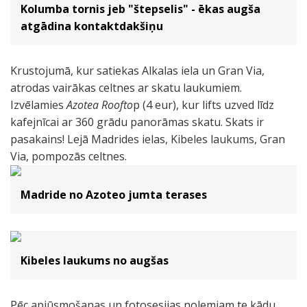
Kolumba tornis jeb "štepselis" - ēkas augša
atgādina kontaktdakšiņu
Krustojumā, kur satiekas Alkalas iela un Gran Via,
atrodas vairākas celtnes ar skatu laukumiem.
Izvēlamies
Azotea Roofto
p (4 eur), kur lifts uzved līdz
kafejnīcai ar 360 grādu panorāmas skatu. Skats ir
pasakains! Lejā Madrides ielas, Kibeles laukums, Gran
Via, pompozās celtnes.
Madride no Azoteo jumta terases
Kibeles laukums no augšas
Pēc apjūsmošanas un fotosesijas nolemjam te kādu