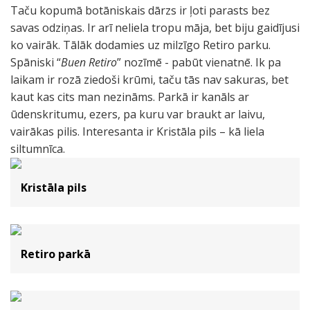
Taču kopumā botāniskais dārzs ir ļoti parasts bez
savas odziņas. Ir arī neliela tropu māja, bet biju gaidījusi
ko vairāk. Tālāk dodamies uz milzīgo Retiro parku.
Spāniski “
Buen Retiro
” nozīmē - pabūt vienatnē. Ik pa
laikam ir rozā ziedoši krūmi, taču tās nav sakuras, bet
kaut kas cits man nezināms. Parkā ir kanāls ar
ūdenskritumu, ezers, pa kuru var braukt ar laivu,
vairākas pilis. Interesanta ir Kristāla pils – kā liela
siltumnīca.
Kristāla pils
Retiro parkā