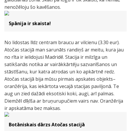
nenožēloju šo kavēšanos.
Spānija ir skaista!
No lidostas līdz centram braucu ar vilcienu (3.30 eur).
Atočas stacijā man sarunāts randiņš ar meitu, kura jau
no rīta ir ielidojusi Madridē. Stacija ir milzīga un
satikšanās notika ar vairākkārtēju sazvanīšanos un
stāstīšanu, kur katra atrodas un ko apkārtnē redz.
Atočas stacijā bija mūsu pirmais apskates objekts–
oranžērija, kas iekārtota vecajā stacijas paviljonā. Te
aug un zied dažādi eksotiski koki, augi, arī palmas.
Diemžēl dīķīša ar bruņurupučiem vairs nav. Oranžērija
ir apskatāma bez maksas.
Botāniskais dārzs Atočas stacijā