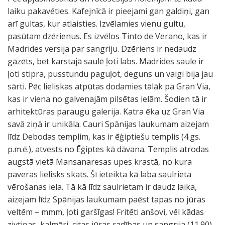
laiku pakavēties. Kafejnīcā ir pieejami gan galdiņi, gan
arī gultas, kur atlaisties. Izvēlamies vienu gultu,
pasūtam dzērienus. Es izvēlos Tinto de Verano, kas ir
Madrides versija par sangriju. Dzēriens ir nedaudz
gāzēts, bet karstajā saulē ļoti labs. Madrides saule ir
ļoti stipra, pusstundu paguļot, deguns un vaigi bija jau
sārti. Pēc lieliskas atpūtas dodamies tālāk pa Gran Via,
kas ir viena no galvenajām pilsētas ielām. Šodien tā ir
arhitektūras paraugu galerija. Katra ēka uz Gran Via
savā ziņā ir unikāla. Cauri Spānijas laukumam aizejam
līdz Debodas templim, kas ir ēģiptiešu templis (4.gs.
p.m.ē.), atvests no Ēģiptes kā dāvana. Templis atrodas
augstā vietā Mansanaresas upes krastā, no kura
paveras lielisks skats. Šī ieteikta kā laba saulrieta
vērošanas iela. Tā kā līdz saulrietam ir daudz laika,
aizejam līdz Spānijas laukumam paēst tapas no jūras
veltēm – mmm, ļoti garšīgas! Fritēti anšovi, vēl kādas
zivtiņas, kalmāri, citas jūras radības un sangrija (11.90).