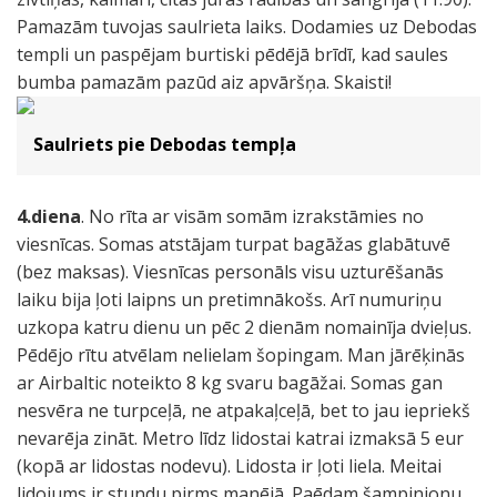
Pamazām tuvojas saulrieta laiks. Dodamies uz Debodas
templi un paspējam burtiski pēdējā brīdī, kad saules
bumba pamazām pazūd aiz apvāršņa. Skaisti!
Saulriets pie Debodas tempļa
4.diena
. No rīta ar visām somām izrakstāmies no
viesnīcas. Somas atstājam turpat bagāžas glabātuvē
(bez maksas). Viesnīcas personāls visu uzturēšanās
laiku bija ļoti laipns un pretimnākošs. Arī numuriņu
uzkopa katru dienu un pēc 2 dienām nomainīja dvieļus.
Pēdējo rītu atvēlam nelielam šopingam. Man jārēķinās
ar Airbaltic noteikto 8 kg svaru bagāžai. Somas gan
nesvēra ne turpceļā, ne atpakaļceļā, bet to jau iepriekš
nevarēja zināt. Metro līdz lidostai katrai izmaksā 5 eur
(kopā ar lidostas nodevu). Lidosta ir ļoti liela. Meitai
lidojums ir stundu pirms manējā. Paēdam šampinjonu