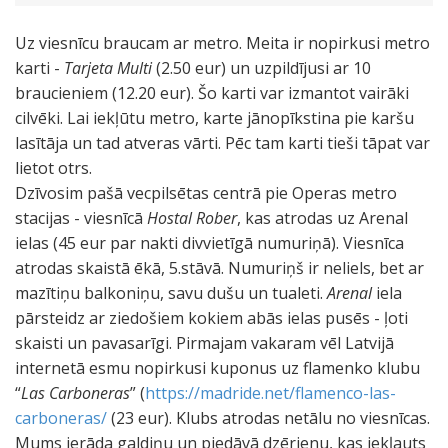
Uz viesnīcu braucam ar metro. Meita ir nopirkusi metro
karti -
Tarjeta Multi
(2.50 eur) un uzpildījusi ar 10
braucieniem (12.20 eur). Šo karti var izmantot vairāki
cilvēki. Lai iekļūtu metro, karte jānopīkstina pie karšu
lasītāja un tad atveras vārti. Pēc tam karti tieši tāpat var
lietot otrs.
Dzīvosim pašā vecpilsētas centrā pie Operas metro
stacijas - viesnīcā
Hostal Rober
, kas atrodas uz Arenal
ielas (45 eur par nakti divvietīgā numuriņā). Viesnīca
atrodas skaistā ēkā, 5.stāvā. Numuriņš ir neliels, bet ar
mazītiņu balkoniņu, savu dušu un tualeti.
Arenal
iela
pārsteidz ar ziedošiem kokiem abās ielas pusēs - ļoti
skaisti un pavasarīgi. Pirmajam vakaram vēl Latvijā
internetā esmu nopirkusi kuponus uz flamenko klubu
“
Las Carboneras
” (
https://madride.net/flamenco-las-
carboneras/
(23 eur). Klubs atrodas netālu no viesnīcas.
Mums ierāda galdiņu un piedāvā dzērienu, kas iekļauts