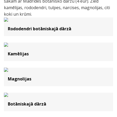
sākam ar Madrides botānisko dārzu (4 eur). Zied
kamēlijas, rododendri, tulpes, narcises, magnolijas, citi
koki un krūmi.
Rododendri botāniskajā dārzā
Kamēlijas
Magnolijas
Botāniskajā dārzā