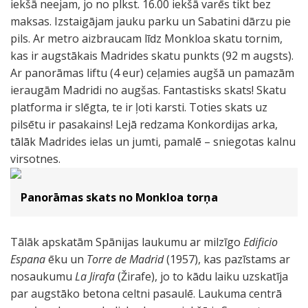
iekšā neejam, jo no plkst. 16.00 iekšā varēs tikt bez
maksas. Izstaigājam jauku parku un Sabatini dārzu pie
pils. Ar metro aizbraucam līdz Monkloa skatu tornim,
kas ir augstākais Madrides skatu punkts (92 m augsts).
Ar panorāmas liftu (4 eur) ceļamies augšā un pamazām
ieraugām Madridi no augšas. Fantastisks skats! Skatu
platforma ir slēgta, te ir ļoti karsti. Toties skats uz
pilsētu ir pasakains! Lejā redzama Konkordijas arka,
tālāk Madrides ielas un jumti, pamalē – sniegotas kalnu
virsotnes.
Panorāmas skats no Monkloa torņa
Tālāk apskatām Spānijas laukumu ar milzīgo
Edificio
Espana
ēku un
Torre de Madrid
(1957), kas pazīstams ar
nosaukumu
La Jirafa
(Žirafe), jo to kādu laiku uzskatīja
par augstāko betona celtni pasaulē. Laukuma centrā