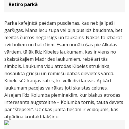
Retiro parkā
Parka kafejnīcā paēdam pusdienas, kas nebija īpaši
garšīgas. Mana lēcu zupa vēl bija puslīdz baudāma, bet
meitas čurros negaršīgs un taukains. Nākas to izbarot
zvirbuļiem un baložiem. Esam nonākušas pie Alkalas
vārtiem, tālāk līdz Kibeles laukumam, kas ir viens no
skaistākajiem Madrides laukumiem, reizē arī tās
simbols. Laukuma vidū atrodas Kibeles strūklaka,
nosaukta grieķu un romiešu dabas dievietes vārdā.
Kibele sēž kaujas ratos, ko velk divi lauvas. Apkārt
laukumam paceļas vairākas ļoti skaistas celtnes.
Aizejam līdz Kolumba piemineklim, kur blakus atrodas
interesanta augstceltne – Kolumba tornis, tautā dēvēts
par “štepseli”. Uz ēkas jumta tiešām ir veidojums, kas
atgādina kontaktdakšiņu.