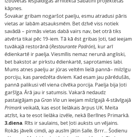
izbūvētas iespaidīgas arhitekta Sabatīni projektētās
kāpnes.
Šovakar gribam nogaršot paelju, esmu atradusi pāris
vietas ar labām atsauksmēm. Bet dzīvē viss notiek
savādā – pirmās vietas dabā vairs nav, bet otrā tiks
atvērta tikai pēc 19-iem. Tā kā ēst gribas ļoti, tad ieejam
tuvākajā restorānā (
Restaurante Padrón
), kur arī
ēdienkartē ir paelja. Viesmīlis nemaz nerunā angliski,
bet bakstot ar pirkstu ēdienkartē, saprotamies labi.
Mums atnes paelju ar jūras veltēm lielā pannā– milzīgu
porciju, kas paredzēta diviem. Kad esam jau pārēdušās,
pannā palikusi vēl viena cilvēka porcija. Paelja bija ļoti
garšīga. Ārā jau ir satumsis. Vakarā nedaudz
pastaigājam pa
Gran Via
un ieejam milzīgajā 4-stāvīgajā
Primark
veikalā, kas esot lielākais ārpus UK. Meita
atzīst, ka te esot lielāka izvēle, nekā Berlīnes Primarkā.
3.diena
. Rīts ir saulains, bet ļoti auksts un vējains.
Rokās jāvelk cimdi, ap ausīm jātin šalle. Brrr… Šodienu