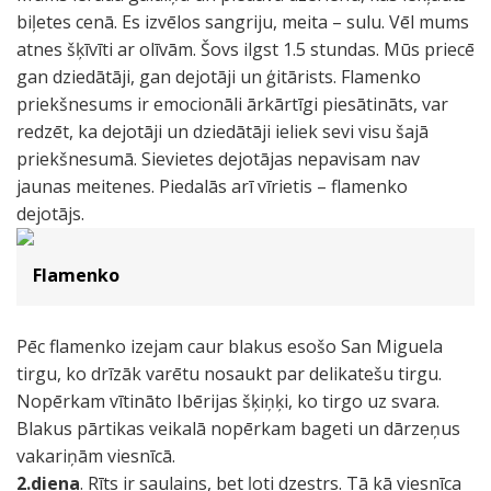
biļetes cenā. Es izvēlos sangriju, meita – sulu. Vēl mums
atnes šķīvīti ar olīvām. Šovs ilgst 1.5 stundas. Mūs priecē
gan dziedātāji, gan dejotāji un ģitārists. Flamenko
priekšnesums ir emocionāli ārkārtīgi piesātināts, var
redzēt, ka dejotāji un dziedātāji ieliek sevi visu šajā
priekšnesumā. Sievietes dejotājas nepavisam nav
jaunas meitenes. Piedalās arī vīrietis – flamenko
dejotājs.
Flamenko
Pēc flamenko izejam caur blakus esošo San Miguela
tirgu, ko drīzāk varētu nosaukt par delikatešu tirgu.
Nopērkam vītināto Ibērijas šķiņķi, ko tirgo uz svara.
Blakus pārtikas veikalā nopērkam bageti un dārzeņus
vakariņām viesnīcā.
2.diena
. Rīts ir saulains, bet ļoti dzestrs. Tā kā viesnīca