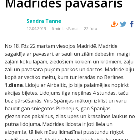
Madrides pavasaris
Sandra Tanne
12.04.2019
6 min lasīšanai
22 foto
No 18. līdz 22.martam viesojos Madridē. Madride
sagaidīja ar pavasari, ar sauli un zilām debesīm, maigi
zaļām koku lapām, ziedošiem kokiem un krūmiem, zaļu
zāli un pavasara puķēm parkos un dārzos. Madridē biju
kopā ar vecāko meitu, kura tur ieradās no Berlīnes.
1.diena
. Lidoju ar Airbaltic, jo bija palaimējies nopirkt
akcijas biļetes. Lidojums ilga nepilnas 4 stundas, taču
bez pārsēšanās. Virs Spānijas mākoņi izklīst un varu
baudīt gan sniegotos Pirenejus, gan Spānijas
gleznainos pakalnus, zilās upes un krāsainos laukus no
putna lidojuma. Madrides lidosta ir ļoti liela un
aizņemta, tā liek mūsu lidmašīnai pusstundu riņķot
gaidīšanas zonā. Skati pa logu ir tik skaisti, ka nemaz