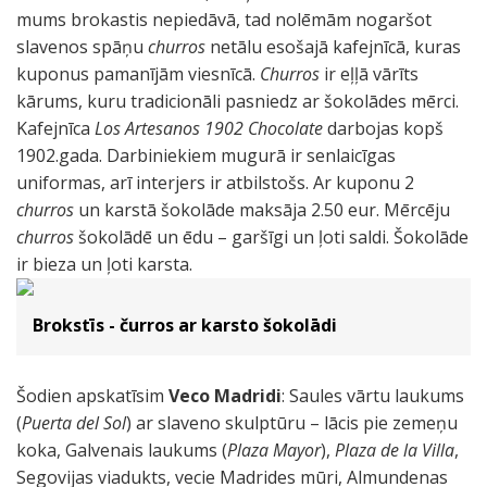
mums brokastis nepiedāvā, tad nolēmām nogaršot
slavenos spāņu
churros
netālu esošajā kafejnīcā, kuras
kuponus pamanījām viesnīcā.
Churros
ir eļļā vārīts
kārums, kuru tradicionāli pasniedz ar šokolādes mērci.
Kafejnīca
Los Artesanos 1902 Chocolate
darbojas kopš
1902.gada. Darbiniekiem mugurā ir senlaicīgas
uniformas, arī interjers ir atbilstošs. Ar kuponu 2
churros
un karstā šokolāde maksāja 2.50 eur. Mērcēju
churros
šokolādē un ēdu – garšīgi un ļoti saldi. Šokolāde
ir bieza un ļoti karsta.
Brokstīs - čurros ar karsto šokolādi
Šodien apskatīsim
Veco Madridi
: Saules vārtu laukums
(
Puerta del Sol
) ar slaveno skulptūru – lācis pie zemeņu
koka, Galvenais laukums (
Plaza Mayor
),
Plaza de la Villa
,
Segovijas viadukts, vecie Madrides mūri, Almundenas