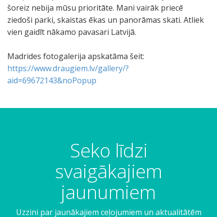
šoreiz nebija mūsu prioritāte. Mani vairāk priecē
ziedoši parki, skaistas ēkas un panorāmas skati. Atliek
vien gaidīt nākamo pavasari Latvijā.
Madrides fotogalerija apskatāma šeit:
https://www.draugiem.lv/gallery/?
aid=69672143&noPopup
Seko līdzi
svaigākajiem
jaunumiem
Uzzini par jaunākajiem ceļojumiem un aktualitātēm