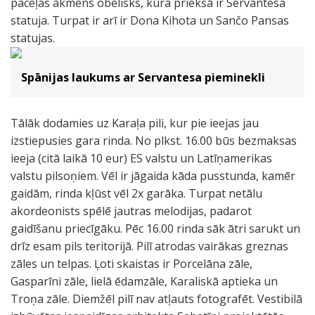
paceļas akmens obelisks, kura priekšā ir Servantesa
statuja. Turpat ir arī ir Dona Kihota un Sančo Pansas
statujas.
Spānijas laukums ar Servantesa pieminekli
Tālāk dodamies uz Karaļa pili, kur pie ieejas jau
izstiepusies gara rinda. No plkst. 16.00 būs bezmaksas
ieeja (citā laikā 10 eur) ES valstu un Latīņamerikas
valstu pilsoņiem. Vēl ir jāgaida kāda pusstunda, kamēr
gaidām, rinda kļūst vēl 2x garāka. Turpat netālu
akordeonists spēlē jautras melodijas, padarot
gaidīšanu priecīgāku. Pēc 16.00 rinda sāk ātri sarukt un
drīz esam pils teritorijā. Pilī atrodas vairākas greznas
zāles un telpas. Ļoti skaistas ir Porcelāna zāle,
Gasparīni zāle, lielā ēdamzāle, Karaliskā aptieka un
Troņa zāle. Diemžēl pilī nav atļauts fotografēt. Vestibilā