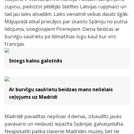
zupiņu, piekožot pēdējās šķēlītes Latvijas rupjmaizi un
tad jau laiks atvadām. Laiks vienatnē velkas daudz ilgāk.
Mājupceļā atkal priecājos par skaisto Spāniju no putna
lidojuma, sniegotajiem Pirenejiem. Diena beidzas ar
burvīgu saulrietu pa lidmašīnas logu kaut kur virs
Francijas.
Sniegs kalnu galotnēs
Ar burvīgu saulrietu beidzas mans nelielais
ceļojums uz Madridi
Madridē pavadītas nepilnas 4 dienas, izbaudīts jauks
pavasaris un nedaudz iepazīta Spānijas galvaspilsēta.
Neapskatīti palika slavenie Madrides muzeji, bet tie