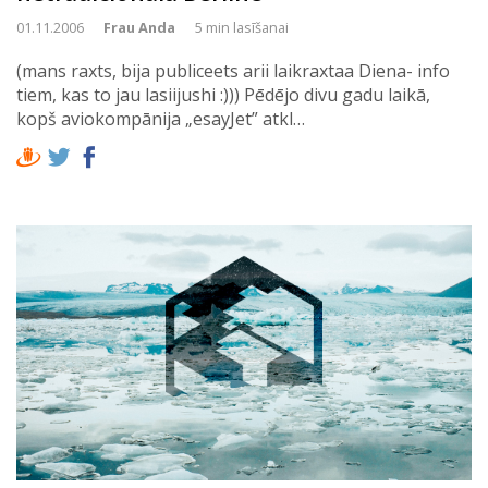
01.11.2006
Frau Anda
5 min lasīšanai
(mans raxts, bija publiceets arii laikraxtaa Diena- info
tiem, kas to jau lasiijushi :))) Pēdējo divu gadu laikā,
kopš aviokompānija „esayJet” atkl…