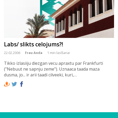
Labs/ slikts celojums?!
22.02.2006
Frau Anda
1 min lasīšanai
Tikko izlasiiju diezgan vecu apraxtu par Frankfurti
("Nebuut ne sapnju zeme"). Uznaaca taada maza
dusma, jo... ir arii taadi cilveeki, kuri,…