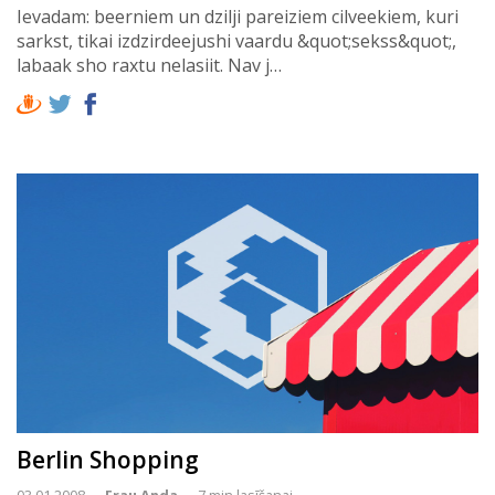
Ievadam: beerniem un dzilji pareiziem cilveekiem, kuri
sarkst, tikai izdzirdeejushi vaardu &quot;sekss&quot;,
labaak sho raxtu nelasiit. Nav j…
Berlin Shopping
03.01.2008
Frau Anda
7 min lasīšanai