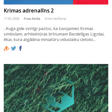
Krimas adrenalīns 2
17.05.2006
Frau Anda
6 min lasīšanai
...Kuģa gide svinīgi paziņo, ka tuvojamies Krimas
simbolam, arhitektūras brīnumam Bezdelīgas Ligzdai,
ēkai, kura atgādina miniatūru viduslaiku cietoks…