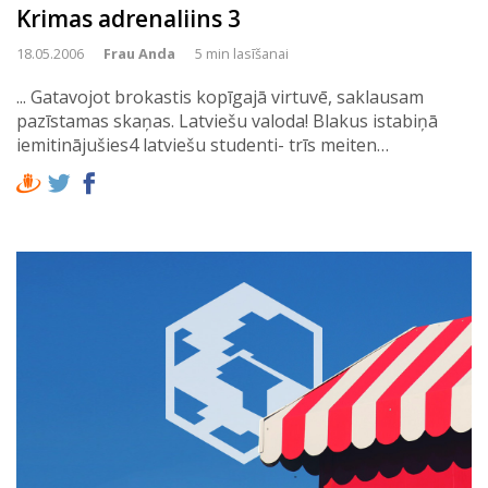
Krimas adrenaliins 3
18.05.2006
Frau Anda
5 min lasīšanai
... Gatavojot brokastis kopīgajā virtuvē, saklausam
pazīstamas skaņas. Latviešu valoda! Blakus istabiņā
iemitinājušies4 latviešu studenti- trīs meiten…