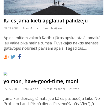
Kā es jamaikieti apglabāt palīdzēju
08.09.2008
Frau Anda
4 min lasīšanai
Ap desmitiem vakarā Karību jūras apskalotajā Jamaikā
jau valda piķa melna tumsa. Tuvākajās naktīs mēness
gatavojas nobriest pavisam apaļš. Tagad tas,…
yo mon, have-good-time, mon!
05.05.2008
Frau Anda
15 min lasīšanai
21 foto
Jamaikas dienasgrāmata jeb kā es pazaudēju laiku No
Problem Land. Pirmā diena. Piezemēšanās. Vienīgā