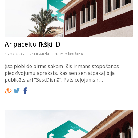
Ar paceltu īkšķi :D
15.03.2006
Frau Anda
10 min lasīšanai
(īsa piebilde pirms sākam- šis ir mans stopošanas
piedzīvojumu apraksts, kas sen sen atpakaļ bija
publicēts arī "SestDienā". Pats ceļojums n…