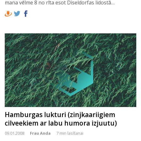
mana vēlme 8 no rīta esot Diseldorfas lidostā…
Hamburgas lukturi (zinjkaariigiem
cilveekiem ar labu humora izjuutu)
09.01.2008
Frau Anda
7 min lasīšanai