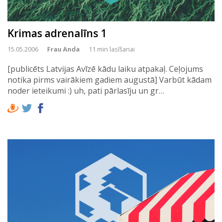
Krimas adrenalīns 1
15.05.2006
Frau Anda
11 min lasīšanai
[publicēts Latvijas Avīzē kādu laiku atpakaļ. Ceļojums
notika pirms vairākiem gadiem augustā] Varbūt kādam
noder ieteikumi :) uh, pati pārlasīju un gr…