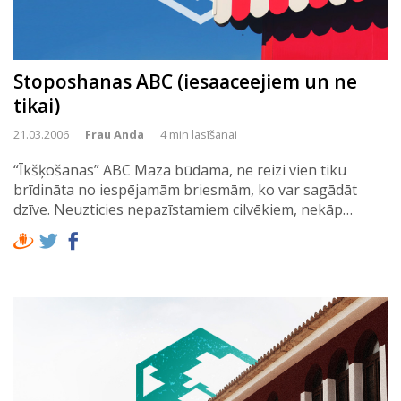
Stoposhanas ABC (iesaaceejiem un ne
tikai)
21.03.2006
Frau Anda
4 min lasīšanai
“Īkšķošanas” ABC Maza būdama, ne reizi vien tiku
brīdināta no iespējamām briesmām, ko var sagādāt
dzīve. Neuzticies nepazīstamiem cilvēkiem, nekāp…