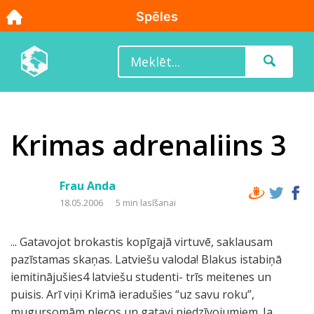
Krimas adrenaliins 3
Frau Anda
18.05.2006
5 min lasīšanai
... Gatavojot brokastis kopīgajā virtuvē, saklausam
pazīstamas skaņas. Latviešu valoda! Blakus istabiņā
iemitinājušies4 latviešu studenti- trīs meitenes un
puisis. Arī viņi Krimā ieradušies “uz savu roku”,
mugursomām plecos un gatavi piedzīvojumiem. Ja