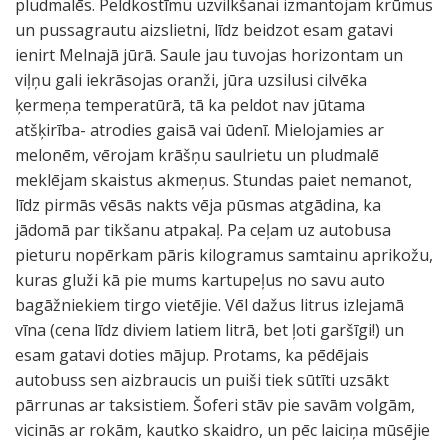
pludmalēs. Peldkostīmu uzvilkšanai izmantojam krūmus
un pussagrautu aizslietni, līdz beidzot esam gatavi
ienirt Melnajā jūrā. Saule jau tuvojas horizontam un
viļņu gali iekrāsojas oranži, jūra uzsilusi cilvēka
ķermeņa temperatūrā, tā ka peldot nav jūtama
atšķirība- atrodies gaisā vai ūdenī. Mielojamies ar
melonēm, vērojam krāšņu saulrietu un pludmalē
meklējam skaistus akmeņus. Stundas paiet nemanot,
līdz pirmās vēsās nakts vēja pūsmas atgādina, ka
jādomā par tikšanu atpakaļ. Pa ceļam uz autobusa
pieturu nopērkam pāris kilogramus samtainu aprikožu,
kuras gluži kā pie mums kartupeļus no savu auto
bagāžniekiem tirgo vietējie. Vēl dažus litrus izlejamā
vīna (cena līdz diviem latiem litrā, bet ļoti garšīgi!) un
esam gatavi doties mājup. Protams, ka pēdējais
autobuss sen aizbraucis un puiši tiek sūtīti uzsākt
pārrunas ar taksistiem. Šoferi stāv pie savām volgām,
vicinās ar rokām, kautko skaidro, un pēc laiciņa mūsējie