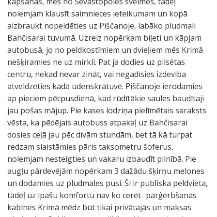
kāpšanas, mēs no Sevastopoles svelmes, tādēļ
nolemjam klausīt saimnieces ieteikumam un kopā
aizbraukt nopeldēties uz Piščanoje, labāko pludmali
Bahčisarai tuvumā. Uzreiz nopērkam biļeti un kāpjam
autobusā, jo no peldkostīmiem un dvieļiem mēs Krimā
nešķiramies ne uz mirkli. Pat ja dodies uz pilsētas
centru, nekad nevar zināt, vai negadīsies izdevība
atveldzēties kādā ūdenskrātuvē. Piščanoje ierodamies
ap pieciem pēcpusdienā, kad rūdītākie saules baudītaji
jau pošas mājup. Pie kases lodziņa pielīmētais saraksts
vēsta, ka pēdējais autobuss atpakaļ uz Bahčisarai
dosies ceļā jau pēc divām stundām, bet tā kā turpat
redzam slaistāmies pāris taksometru šoferus,
nolemjam nesteigties un vakaru izbaudīt pilnībā. Pie
augļu pārdevējām nopērkam 3 dažādu šķirņu melones
un dodamies uz pludmales pusi. Šī ir publiska peldvieta,
tādēļ uz īpašu komfortu nav ko cerēt- pārģērbšanās
kabīnes Krimā mēdz būt tikai privātajās un maksas