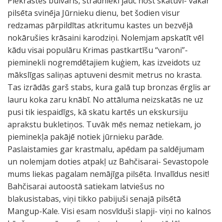
Piekrastes bulvāris, strādnieki jauc nost skatuvi- vakar
pilsēta svinēja Jūrnieku dienu, bet šodien visur
redzamas pārpildītas atkritumu kastes un bezvējā
nokārušies krāsaini karodziņi. Nolemjam apskatīt vēl
kādu visai populāru Krimas pastkartīšu “varoni”-
pieminekli nogremdētajiem kuģiem, kas izveidots uz
mākslīgas saliņas aptuveni desmit metrus no krasta.
Tas izrādās garš stabs, kura galā tup bronzas ērglis ar
lauru koka zaru knābī. No attāluma neizskatās ne uz
pusi tik iespaidīgs, kā skatu kartēs un ekskursiju
aprakstu bukletiņos. Tuvāk mēs nemaz netiekam, jo
pieminekļa pakājē notiek jūrnieku parāde.
Paslaistamies gar krastmalu, apēdam pa saldējumam
un nolemjam doties atpakļ uz Bahčisarai- Sevastopole
mums liekas pagalam nemājīga pilsēta. Invalīdus nesit!
Bahčisarai autoostā satiekam latviešus no
blakusistabas, viņi tikko pabijuši senajā pilsētā
Mangup-Kale. Visi esam nosvīduši slapji- viņi no kalnos