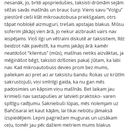
nesanāk, jo, brīdi apspriedušies, taksisti drūmām sejām
sēžas savās mašīnās un brauc šurp. Viens savu “Volgu”
piestūrē cieši klāt mikroautobusa priekšgalam, otrs
tāpat nobloķē aizmuguri, trešais apstajas blakus. Mūsu
soferim jākāpj vien ārā, jo nekur aizbraukt vairs nav
iespējams. Viņš ilgi un vētraini diskutē ar taksistiem, līdz
beidzot nāk pavēstīt, ka mums jakāpj ārā: kamēr
neatdošot “klientus” (mūs), mašīnas netiks aizvāktas, ja
mēģināšot bēgt, taksisti dzīšoties pakaļ. Jūtam, ka labi
nav. Kad mikroautobuss devies prom bez mums,
paliekam aci pret aci ar taksistu bandu. Rokas uz krūtīm
sakrustojuši, viņi smīnīgi gaida, ka nu gan mēs
padosimies un kāpsim viņu mašīnās. Bet laikam jau
krimieši nav sastapušies ar latvieti praktisko- varen
spītīgu radījumu. Sakniebuši lūpas, mēs nolemjam uz
Bahčisarai iet kaut kājām, lai tikai nebūtu jāmaksā
izspiedējiem. Lepni pagriežam muguras un uzsākam
ceļu, tomēr jau pēc dažiem metriem mums blakus