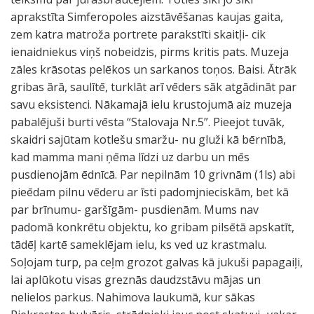
aprakstīta Simferopoles aizstāvēšanas kaujas gaita,
zem katra matroža portrete parakstīti skaitļi- cik
ienaidniekus viņš nobeidzis, pirms kritis pats. Muzeja
zāles krāsotas pelēkos un sarkanos toņos. Baisi. Ātrāk
gribas ārā, saulītē, turklāt arī vēders sāk atgādināt par
savu eksistenci. Nākamajā ielu krustojumā aiz muzeja
pabalējuši burti vēsta “Stalovaja Nr.5”. Pieejot tuvāk,
skaidri sajūtam kotlešu smaržu- nu gluži kā bērnībā,
kad mamma mani ņēma līdzi uz darbu un mēs
pusdienojām ēdnīcā. Par nepilnām 10 grivnām (1ls) abi
pieēdam pilnu vēderu ar īsti padomjnieciskām, bet kā
par brīnumu- garšīgām- pusdienām. Mums nav
padomā konkrētu objektu, ko gribam pilsētā apskatīt,
tādēļ kartē sameklējam ielu, ks ved uz krastmalu.
Soļojam turp, pa ceļm grozot galvas kā jukuši papagaiļi,
lai aplūkotu visas greznās daudzstāvu mājas un
nelielos parkus. Nahimova laukumā, kur sākas