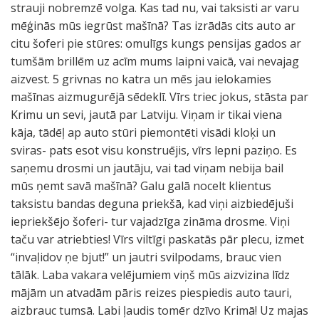
strauji nobremzē volga. Kas tad nu, vai taksisti ar varu
mēģinās mūs iegrūst mašīnā? Tas izrādās cits auto ar
citu šoferi pie stūres: omulīgs kungs pensijas gados ar
tumšām brillēm uz acīm mums laipni vaicā, vai nevajag
aizvest. 5 grivnas no katra un mēs jau ielokamies
mašīnas aizmugurējā sēdeklī. Vīrs triec jokus, stāsta par
Krimu un sevi, jautā par Latviju. Viņam ir tikai viena
kāja, tādēļ ap auto stūri piemontēti visādi kloķi un
sviras- pats esot visu konstruējis, vīrs lepni paziņo. Es
saņemu drosmi un jautāju, vai tad viņam nebija bail
mūs ņemt savā mašīnā? Galu galā nocelt klientus
taksistu bandas deguna priekšā, kad viņi aizbiedējuši
iepriekšējo šoferi- tur vajadzīga zināma drosme. Viņi
taču var atriebties! Vīrs viltīgi paskatās pār plecu, izmet
“invaļidov ņe bjut!” un jautri svilpodams, brauc vien
tālāk. Laba vakara velējumiem viņš mūs aizvizina līdz
mājām un atvadām pāris reizes piespiedis auto tauri,
aizbrauc tumsā. Labi ļaudis tomēr dzīvo Krimā! Uz majas