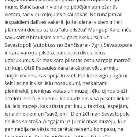
mums Bahčisarai ir viena no pēdējām apmešanās
vietām, tad viņu ceļojums tikai sākas. Norunājam ar
iespaidiem dalīties vakarā, jo šai dienai visiem ir lieli
plāni: viņi dosies uz citu “alu pilsētu” Mangup-Kale, mēs
savukārt izbrauksim dienu garā ekskursijā uz
Sevastopoli (autobuss no Bahčisarai- 7gr.). Sevastopole
ir kara varoņu pilsēta, pārcietusi divus lielus
uzbrukumus. Krimas karā pilsētas ostu sargāja matroži
un kuģi, Otrā Pasaules kara laikā pret vācu armiju
cīnījās ikviens, kas spēja kustēt. Par kareivīgo pagātni
šeit liecina it viss: ielu nosaukumi, neskaitāmi
pieminekļi, piemiņas vietas un muzeji, ēku ciļņos bieži
attēloti ieroči. Pieņemu, ka daudziem visa pilsēta liekas
kā liels muzejs, kas stāsta par kauju taktiku, iespējām,
ienaidniekiem un “savējiem”. Diemžēl man Sevastopole
nelikās saistoša. Aizgājām uz Jūrniecības muzeju, kur
gan nebija ne vēsts no cerētā: ne senu kompasu, ne
teiksmu par jūrasbraucējiem. Toties sīki jo sīki