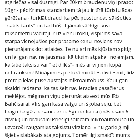
atgriežas visai dusmīgi. Par 20km braucienu viņi prasot
50gr.- pēc Krimas standartiem tā jau ir tīrā tūristu ādas
ģērēšana!- turklāt draud, ka pēc pusstundas sākšoties
“nakts tarifs” un tad būšot jāmaksā 90gr. Visi
taksometru vadītāji ir uz vienu roku, vispirms savā
starpā vienojušies par prasāmo cenu, neviens nav
pierunājams dot atlaides. Te nu arī mēs kļūstam spītīgi
un lai gan nav ne jausmas, kā tiksim atpakaļ, nolemjam,
ka šitie taksisti var “iet dillēs”- mēs ar viņiem kopā
nebrauksim! Mīņājamies pieturā minūtes divdesmit, līdz
pretējā ielas pusē apstājas mikroautobuss. Kaut gan
skaidri redzams, ka tas šeit nav ieradies pasažierus
meklējot, mēģinam viņu pierunāt aizvest mūs līdz
Bahčisarai. Vīrs gan kasa vaigu un šķoba seju, bet
beigu beigās nosauc cenu- 5gr no katra (mēs esam 6
cilvēki) un braucam! Priecīgi salecam mikroautobusā un
uzvaroši raugamies taksistu virzienā- viņu garie ģīmji
šķiet vislabākais atalgojums. Tomēr ilgi smaidīt mums