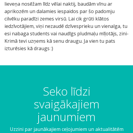
lieveņa nosēžam līdz vēlai naktij, baudām vīnu ar
aprikozēm un dalamies iespaidos par šo padomju
cilvēku paradīzi zemes virsū. Lai cik grūti klātos
iedzīvotājiem, viņi nezaudē dzīvesprieku un vienalga, tu
esi nabaga students vai naudīgs pludmaļu mīļotājs, zini-
Krimā tevi uzņems kā senu draugu. Ja vien tu pats
izturēsies kā draugs :)
Seko līdzi
svaigākajiem
jaunumiem
Uzzini par jaunākajiem ceļojumiem un aktualitātēm