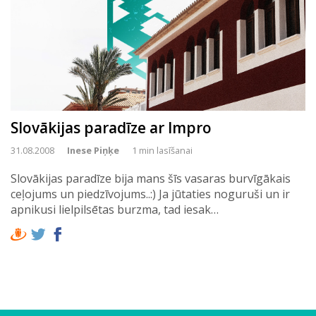
Slovākijas paradīze ar Impro
31.08.2008
Inese Piņķe
1 min lasīšanai
Slovākijas paradīze bija mans šīs vasaras burvīgākais
ceļojums un piedzīvojums..:) Ja jūtaties noguruši un ir
apnikusi lielpilsētas burzma, tad iesak…