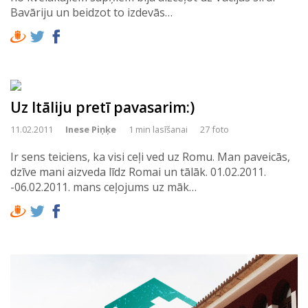
Bavāriju un beidzot to izdevās…
Uz Itāliju pretī pavasarim:)
11.02.2011
Inese Piņķe
1 min lasīšanai
27 foto
Ir sens teiciens, ka visi ceļi ved uz Romu. Man paveicās,
dzīve mani aizveda līdz Romai un tālāk. 01.02.2011.
-06.02.2011. mans ceļojums uz māk…