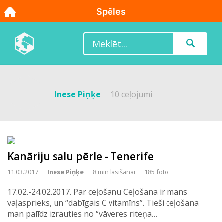
Inese Piņķe
10 ceļojumi
Kanāriju salu pērle - Tenerife
11.03.2017
Inese Piņķe
8 min lasīšanai
185 foto
17.02.-24.02.2017. Par ceļošanu Ceļošana ir mans
vaļasprieks, un “dabīgais C vitamīns”. Tieši ceļošana
man palīdz izrauties no “vāveres riteņa…