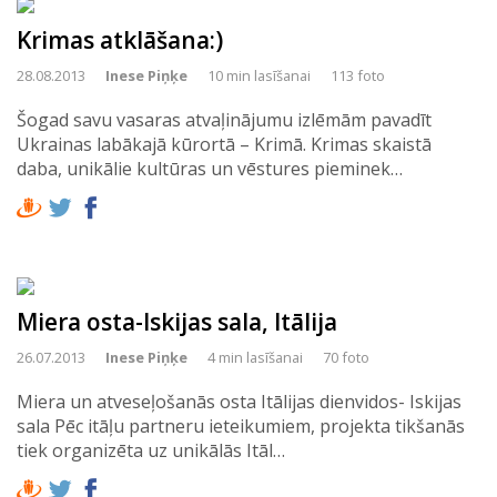
Krimas atklāšana:)
28.08.2013
Inese Piņķe
10 min lasīšanai
113 foto
Šogad savu vasaras atvaļinājumu izlēmām pavadīt
Ukrainas labākajā kūrortā – Krimā. Krimas skaistā
daba, unikālie kultūras un vēstures pieminek…
Miera osta-Iskijas sala, Itālija
26.07.2013
Inese Piņķe
4 min lasīšanai
70 foto
Miera un atveseļošanās osta Itālijas dienvidos- Iskijas
sala Pēc itāļu partneru ieteikumiem, projekta tikšanās
tiek organizēta uz unikālās Itāl…