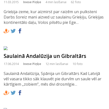
11.03.2015
Inese Piņķe
4 min lasīšanai
62 foto
Grieķija-zeme, kur aizmirst par raizēm un pulksteni
Darbs šoreiz mani aizved uz saulainu Grieķiju, Grieķijas
kontinentālo daļu, Volos pilsētu pie Ege…
Saulainā Andalūzija un Gibraltārs
17.06.2014
Inese Piņķe
12 min lasīšanai
10 foto
Saulainā Andalūzija, Spānija un Gibraltārs Kad Latvijā
vēl vasara tikko sāk klauvēt pie durvīm un saule vēl ar
kārtīgiem „zobiem”, mēs divi drosmīgie…