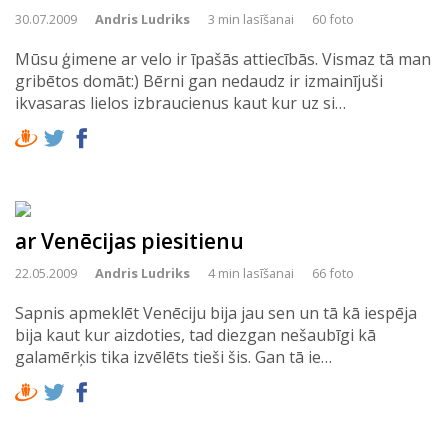
30.07.2009
Andris Ludriks
3 min lasīšanai
60 foto
Mūsu ģimene ar velo ir īpašās attiecībās. Vismaz tā man
gribētos domāt:) Bērni gan nedaudz ir izmainījuši
ikvasaras lielos izbraucienus kaut kur uz si…
ar Venēcijas piesitienu
22.05.2009
Andris Ludriks
4 min lasīšanai
66 foto
Sapnis apmeklēt Venēciju bija jau sen un tā kā iespēja
bija kaut kur aizdoties, tad diezgan nešaubīgi kā
galamērķis tika izvēlēts tieši šis. Gan tā ie…