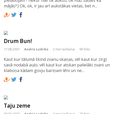
pielabojam - nekur nav tik auksti, tik maz saules kā
mājās?:) Ok, ok, ir jau arī aukstākas vietas, bet n…
Drum Bun!
17.08.2007
Andris Ludriks
2 min lasīšanai
90 foto
Kaut kur tālumā škind zvanu skaņas, vēl kaut kur zirgi
savā nodabā auļo, vēl kaut kur atskan palielāki zvani un
klaboņa kādam govju bariņam lēni un ne…
Taju zeme
09.02.2007
Andris Ludriks
2 min lasīšanai
20 foto