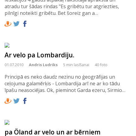
atradu tur šādas rindas "Es gribētu tur atgriezties,
pilnīgi noteikti gribētu. Bet šoreiz gan a…
Ar velo pa Lombardiju.
01.07.2010
Andris Ludriks
5 min lasīšanai
40 foto
Principā es neko daudz nezinu no ģeogrāfijas un
ceļojuma galamērķis - Lombardija arī ne ar ko tādu
īpašu neasociējas. Ok, pieminot Garda ezeru, Sirmio…
pa Öland ar velo un ar bērniem