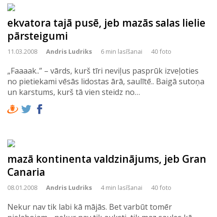
ekvatora tajā pusē, jeb mazās salas lielie
pārsteigumi
11.03.2008
Andris Ludriks
6 min lasīšanai
40 foto
„Faaaak..” – vārds, kurš tīri neviļus pasprūk izveļoties
no pietiekami vēsās lidostas ārā, saulītē.. Baigā sutoņa
un karstums, kurš tā vien steidz no…
mazā kontinenta valdzinājums, jeb Gran
Canaria
08.01.2008
Andris Ludriks
4 min lasīšanai
40 foto
Nekur nav tik labi kā mājās. Bet varbūt tomēr