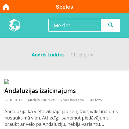
Andris Ludriks
11 ceļojumi
Andalūzijas izaicinājums
22.10.2013
Andris Ludriks
5 min lasīšanai
40 foto
Andalūzija kā vieta vilināja jau sen, tāds valdzinājums
nosaukumā vien. Attiecīgi, saņemot piedāvājumu
braukt ar velo pa Andalūziju, nebija variantu.…