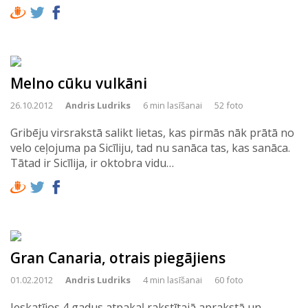
Melno cūku vulkāni
26.10.2012
Andris Ludriks
6 min lasīšanai
52 foto
Gribēju virsrakstā salikt lietas, kas pirmās nāk prātā no
velo ceļojuma pa Sicīliju, tad nu sanāca tas, kas sanāca.
Tātad ir Sicīlija, ir oktobra vidu…
Gran Canaria, otrais piegājiens
01.02.2012
Andris Ludriks
4 min lasīšanai
60 foto
Ieskatījos 4 gadus atpakaļ rakstītajā aprakstā un