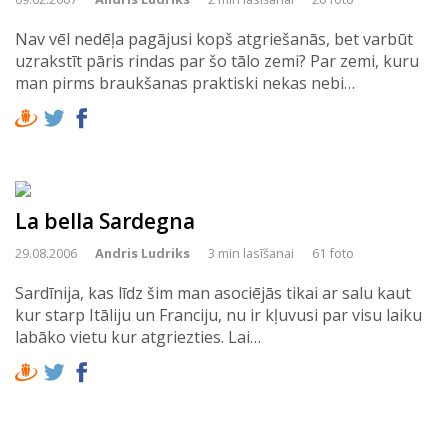
Nav vēl nedēļa pagājusi kopš atgriešanās, bet varbūt
uzrakstīt pāris rindas par šo tālo zemi? Par zemi, kuru
man pirms braukšanas praktiski nekas nebi…
La bella Sardegna
29.08.2006
Andris Ludriks
3 min lasīšanai
61 foto
Sardīnija, kas līdz šim man asociējās tikai ar salu kaut
kur starp Itāliju un Franciju, nu ir kļuvusi par visu laiku
labāko vietu kur atgriezties. Lai…