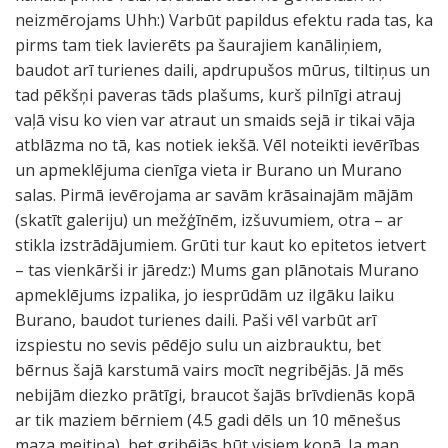
neizmērojams Uhh:) Varbūt papildus efektu rada tas, ka
pirms tam tiek lavierēts pa šaurajiem kanāliņiem,
baudot arī turienes daili, apdrupušos mūrus, tiltiņus un
tad pēkšņi paveras tāds plašums, kurš pilnīgi atrauj
vaļā visu ko vien var atraut un smaids sejā ir tikai vāja
atblāzma no tā, kas notiek iekšā. Vēl noteikti ievērības
un apmeklējuma cienīga vieta ir Burano un Murano
salas. Pirmā ievērojama ar savām krāsainajām mājām
(skatīt galeriju) un mežģīnēm, izšuvumiem, otra – ar
stikla izstrādājumiem. Grūti tur kaut ko epitetos ietvert
– tas vienkārši ir jāredz:) Mums gan plānotais Murano
apmeklējums izpalika, jo iesprūdām uz ilgāku laiku
Burano, baudot turienes daili. Paši vēl varbūt arī
izspiestu no sevis pēdējo sulu un aizbrauktu, bet
bērnus šajā karstumā vairs mocīt negribējās. Jā mēs
nebijām diezko prātīgi, braucot šajās brīvdienās kopā
ar tik maziem bērniem (4.5 gadi dēls un 10 mēnešus
maza meitiņa), bet gribējās būt visiem kopā. Ja man