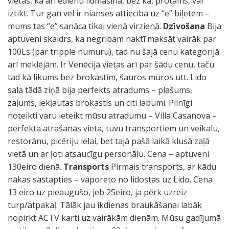
vietas, kā arī ēdienu lidmašīnā, bez kā, protams, var
iztikt. Tur gan vēl ir nianses attiecībā uz “e” biļetēm –
mums tas “e” sanāca tikai vienā virzienā.
Dzīvošana
Bija
aptuveni skaidrs, ka negribam naktī maksāt vairāk par
100Ls (par tripple numuru), tad nu šajā cenu kategorijā
arī meklējām. Ir Venēcijā vietas arī par šādu cenu, taču
tad kā likums bez brokastīm, šauros mūros utt. Lido
sala tādā ziņā bija perfekts atradums – plašums,
zaļums, iekļautas brokastis un citi labumi. Pilnīgi
noteikti varu ieteikt mūsu atradumu – Villa Casanova –
perfekta atrašanās vieta, tuvu transportiem un veikalu,
restorānu, picēriju ielai, bet tajā pašā laikā klusā zaļā
vietā un ar ļoti atsaucīgu personālu. Cena – aptuveni
130eiro dienā.
Transports
Pirmais transports, ar kādu
nākas sastapties – vaporeto no lidostas uz Lido. Cena
13 eiro uz pieaugušo, jeb 25eiro, ja pērk uzreiz
turp/atpakaļ. Tālāk jau ikdienas braukāšanai labāk
nopirkt ACTV karti uz vairākām dienām. Mūsu gadījumā