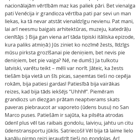
nacionālajām vērtībām maz kas paliek pāri. Bet vienalga
pati Venēcija ir grandioza vērtība pati par sevi un man
liekas, ka tā nevar atstāt vienaldzīgu nevienu. Pat mani,
lai arī neesmu baigais arhitektūras, muzeju, katedrāļu
cienītājs :) Bija gan viena arī tāda tipiski itāliska epizode,
kura paliks atmiņā:) Jūs ziniet ko nozīmē žests, līdzīgs
mūsu pirksta grozīšanai pie deniņiem, bet nevis pie
deniņiem, bet pie vaiga? Nē, ne dumš:) Ja tulkotu
latviski, varētu teikt – mēli var norīt. Jāteic, ka žests
tiešām bija vietā un šīs picas, saņemtas tieši no cepēja
rokām, bija patiesi gardas! Patiesībā bija vairākas
reizes, kad bija tāds iekšējs “Uhhh!!”. Piemēram
grandiozs un diezgan prātam neaptverams skats
paveras piebraucot ar vaporeto (ūdens busu) no San
Marco puses. Patiešām ir sajūta, ka pilsēta atrodas
ūdenī plus vēl tas raibais gondolu, laiviņu, jahtu un citu
ūdenstransportu jūklis. Satriecoši! Vēl bija tā laime lielo
kanālu pirmo reizi ieraudzīt tieši no gondolas. Arī