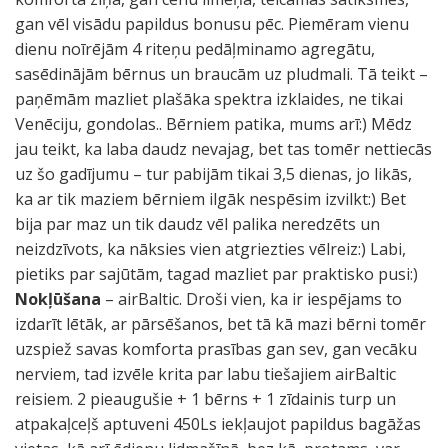
gan vēl visādu papildus bonusu pēc. Piemēram vienu
dienu noīrējām 4 riteņu pedāļminamo agregātu,
sasēdinājām bērnus un braucām uz pludmali. Tā teikt –
paņēmām mazliet plašāka spektra izklaides, ne tikai
Venēciju, gondolas.. Bērniem patika, mums arī:) Mēdz
jau teikt, ka laba daudz nevajag, bet tas tomēr nettiecās
uz šo gadījumu – tur pabijām tikai 3,5 dienas, jo likās,
ka ar tik maziem bērniem ilgāk nespēsim izvilkt:) Bet
bija par maz un tik daudz vēl palika neredzēts un
neizdzīvots, ka nāksies vien atgriezties vēlreiz:) Labi,
pietiks par sajūtām, tagad mazliet par praktisko pusi:)
Nokļūšana
– airBaltic. Droši vien, ka ir iespējams to
izdarīt lētāk, ar pārsēšanos, bet tā kā mazi bērni tomēr
uzspiež savas komforta prasības gan sev, gan vecāku
nerviem, tad izvēle krita par labu tiešajiem airBaltic
reisiem. 2 pieaugušie + 1 bērns + 1 zīdainis turp un
atpakaļceļš aptuveni 450Ls iekļaujot papildus bagāžas