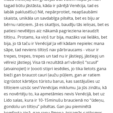
tagad būtu jāstāsta, kāda ir pārējā Venēcija, tad es
labāk paklusēšu:) Nē, nepārprotiet, neapšaubāmi
skaista, unikāla un savdabīga pilsēta, bet es biju ar
bērnu ratiņiem.. Jā es skatījos, baudīju tās ieliņas, bet es
patiesi nevēlējos aiz nākamā pagrieziena ieraudzīt
tiltiņu.. Protams, ka viņš tur bija, mazāks vai lielāks, bet
bija, jo tā taču ir Venēcija! Ja vēl kādam nepielec mana
sāpe, tad neviens tiltiņš nav pārbraucams - visur ir
trepes, trepes, trepes un tad nu ir jāstiepj, jāstiepj un
vēlreiz jāstiepj. Visa tā rezultātā arī vārdiņš “scusi!”
(atvainojiet) ir ļoooti stipri iesēdies, jo tika lietots gana
bieži gan braucot cauri ļaužu pūļiem, gan ar ratiem
izgrūstot kārtējos tūristu barus, kas sastājušies uz
tiltiņiem uzsūc sevī Venēcijas miklumu. Ja jūs zinātu, kā
es novērtēju to, ka apmetāmies nevis Venēcijā, bet uz
Lido salas, kura ir 10-15minušu braucienā no “ūdeņu,
gondolu un tiltiņu” pilsētas. Gan jau pieminētā
komforta ziņā, gan cenu līmeņa, teicamās satiksmes,