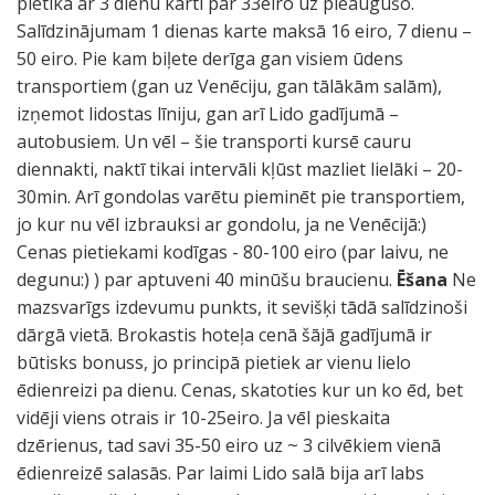
pietika ar 3 dienu karti par 33eiro uz pieaugušo.
Salīdzinājumam 1 dienas karte maksā 16 eiro, 7 dienu –
50 eiro. Pie kam biļete derīga gan visiem ūdens
transportiem (gan uz Venēciju, gan tālākām salām),
izņemot lidostas līniju, gan arī Lido gadījumā –
autobusiem. Un vēl – šie transporti kursē cauru
diennakti, naktī tikai intervāli kļūst mazliet lielāki – 20-
30min. Arī gondolas varētu pieminēt pie transportiem,
jo kur nu vēl izbrauksi ar gondolu, ja ne Venēcijā:)
Cenas pietiekami kodīgas - 80-100 eiro (par laivu, ne
degunu:) ) par aptuveni 40 minūšu braucienu.
Ēšana
Ne
mazsvarīgs izdevumu punkts, it sevišķi tādā salīdzinoši
dārgā vietā. Brokastis hoteļa cenā šājā gadījumā ir
būtisks bonuss, jo principā pietiek ar vienu lielo
ēdienreizi pa dienu. Cenas, skatoties kur un ko ēd, bet
vidēji viens otrais ir 10-25eiro. Ja vēl pieskaita
dzērienus, tad savi 35-50 eiro uz ~ 3 cilvēkiem vienā
ēdienreizē salasās. Par laimi Lido salā bija arī labs