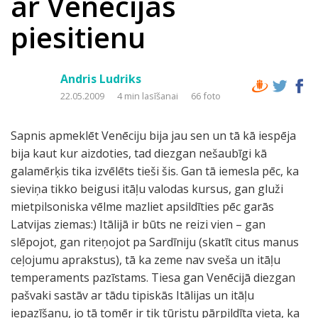
ar Venēcijas
piesitienu
Andris Ludriks
22.05.2009
4 min lasīšanai
66 foto
Sapnis apmeklēt Venēciju bija jau sen un tā kā iespēja
bija kaut kur aizdoties, tad diezgan nešaubīgi kā
galamērķis tika izvēlēts tieši šis. Gan tā iemesla pēc, ka
sieviņa tikko beigusi itāļu valodas kursus, gan gluži
mietpilsoniska vēlme mazliet apsildīties pēc garās
Latvijas ziemas:) Itālijā ir būts ne reizi vien – gan
slēpojot, gan riteņojot pa Sardīniju (skatīt citus manus
ceļojumu aprakstus), tā ka zeme nav sveša un itāļu
temperaments pazīstams. Tiesa gan Venēcijā diezgan
pašvaki sastāv ar tādu tipiskās Itālijas un itāļu
iepazīšanu, jo tā tomēr ir tik tūristu pārpildīta vieta, ka