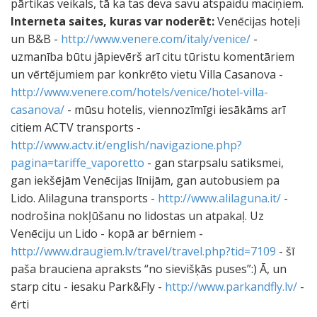
pārtikas veikals, tā ka tas deva savu atspaidu maciņiem.
Interneta saites, kuras var noderēt:
Venēcijas hoteļi
un B&B -
http://www.venere.com/italy/venice/
-
uzmanība būtu jāpievērš arī citu tūristu komentāriem
un vērtējumiem par konkrēto vietu Villa Casanova -
http://www.venere.com/hotels/venice/hotel-villa-
casanova/
- mūsu hotelis, viennozīmīgi iesākāms arī
citiem ACTV transports -
http://www.actv.it/english/navigazione.php?
pagina=tariffe_vaporetto
- gan starpsalu satiksmei,
gan iekšējām Venēcijas līnijām, gan autobusiem pa
Lido. Alilaguna transports -
http://www.alilaguna.it/
-
nodrošina nokļūšanu no lidostas un atpakaļ. Uz
Venēciju un Lido - kopā ar bērniem -
http://www.draugiem.lv/travel/travel.php?tid=7109
- šī
paša brauciena apraksts “no sievišķās puses”:) Ā, un
starp citu - iesaku Park&Fly -
http://www.parkandfly.lv/
-
ērti