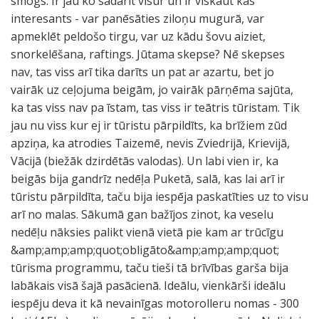
smogs. Ir jau ko sadarīt visur un ir viskaut kas
interesants - var panēsāties ziloņu mugurā, var
apmeklēt peldošo tirgu, var uz kādu šovu aiziet,
snorkelēšana, raftings. Jūtama skepse? Nē skepses
nav, tas viss arī tika darīts un pat ar azartu, bet jo
vairāk uz ceļojuma beigām, jo vairāk pārņēma sajūta,
ka tas viss nav pa īstam, tas viss ir teātris tūristam. Tik
jau nu viss kur ej ir tūristu pārpildīts, ka brīžiem zūd
apziņa, ka atrodies Taizemē, nevis Zviedrijā, Krievijā,
Vācijā (biežāk dzirdētās valodas). Un labi vien ir, ka
beigās bija gandrīz nedēļa Puketā, salā, kas lai arī ir
tūristu pārpildīta, taču bija iespēja paskatīties uz to visu
arī no malas. Sākumā gan bažījos zinot, ka veselu
nedēļu nāksies palikt vienā vietā pie kam ar trūcīgu
&amp;amp;amp;quot;obligāto&amp;amp;amp;quot;
tūrisma programmu, taču tieši tā brīvības garša bija
labākais visā šajā pasācienā. Ideālu, vienkārši ideālu
iespēju deva it kā nevainīgas motorolleru nomas - 300