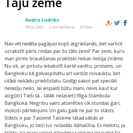
Taju zeme
Andris Ludriks
09.02.2007
2 min lasīšanai
20 foto
Nav vēl nedēļa pagājusi kopš atgriešanās, bet varbūt
uzrakstīt pāris rindas par šo tālo zemi? Par zemi, kuru
man pirms braukšanas praktiski nekas nebija zināms.
Nu ok, ar pirkstu iebakstīt kartē varētu, protams, un
Bangkoku kā galvaspilsētu arī varbūt nosauktu, bet
citādi nekādu priekšstatu. Godīgi sakot pat speciāli
nelasīju neko, lai iespaidi būtu mani, nevis kaut kur
aizgūti:) Tieši tā - tālāk nelasiet:) Rīga-Stambula-
Bangkoka. Negribu vairs atcerēties cik stundas gari,
mokoši pārlidojumi. Un galu galā ne par to stāsts.
Stāsts ir par Taizemi! Taizeme tātad sākās ar
Bangkoku, jo tieši tur nolaidās lidmašīna. Es melotu, ja
teiktu, ka mani uzreiz pārņēma sajūsma ieraugot šo