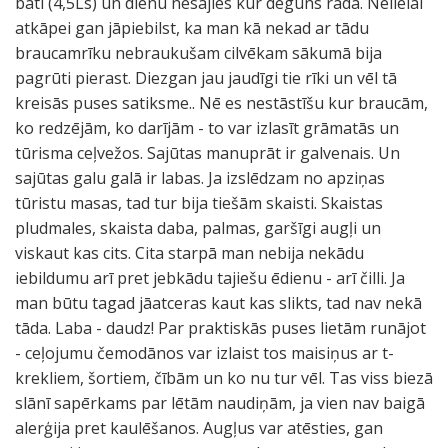
bati (4,5Ls) un dienu nēsājies kur deguns rāda. Nelielai
atkāpei gan jāpiebilst, ka man kā nekad ar tādu
braucamrīku nebraukušam cilvēkam sākumā bija
pagrūti pierast. Diezgan jau jaudīgi tie rīki un vēl tā
kreisās puses satiksme.. Nē es nestāstīšu kur braucām,
ko redzējām, ko darījām - to var izlasīt grāmatās un
tūrisma ceļvežos. Sajūtas manuprāt ir galvenais. Un
sajūtas galu galā ir labas. Ja izslēdzam no apziņas
tūristu masas, tad tur bija tiešām skaisti. Skaistas
pludmales, skaista daba, palmas, garšīgi augļi un
viskaut kas cits. Cita starpā man nebija nekādu
iebildumu arī pret jebkādu tajiešu ēdienu - arī čilli. Ja
man būtu tagad jāatceras kaut kas slikts, tad nav nekā
tāda. Laba - daudz! Par praktiskās puses lietām runājot
- ceļojumu čemodānos var izlaist tos maisiņus ar t-
krekliem, šortiem, čībām un ko nu tur vēl. Tas viss biezā
slānī sapērkams par lētām naudiņām, ja vien nav baigā
alerģija pret kaulēšanos. Augļus var atēsties, gan