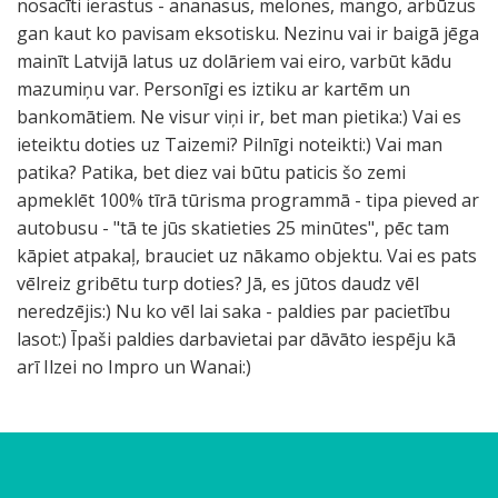
nosacīti ierastus - ananasus, melones, mango, arbūzus
gan kaut ko pavisam eksotisku. Nezinu vai ir baigā jēga
mainīt Latvijā latus uz dolāriem vai eiro, varbūt kādu
mazumiņu var. Personīgi es iztiku ar kartēm un
bankomātiem. Ne visur viņi ir, bet man pietika:) Vai es
ieteiktu doties uz Taizemi? Pilnīgi noteikti:) Vai man
patika? Patika, bet diez vai būtu paticis šo zemi
apmeklēt 100% tīrā tūrisma programmā - tipa pieved ar
autobusu - "tā te jūs skatieties 25 minūtes", pēc tam
kāpiet atpakaļ, brauciet uz nākamo objektu. Vai es pats
vēlreiz gribētu turp doties? Jā, es jūtos daudz vēl
neredzējis:) Nu ko vēl lai saka - paldies par pacietību
lasot:) Īpaši paldies darbavietai par dāvāto iespēju kā
arī Ilzei no Impro un Wanai:)
n
p
d
š
a
e
a
i
k
l
u
s
s
d
d
b