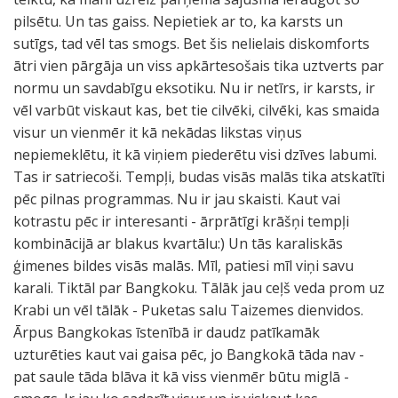
pilsētu. Un tas gaiss. Nepietiek ar to, ka karsts un
sutīgs, tad vēl tas smogs. Bet šis nelielais diskomforts
ātri vien pārgāja un viss apkārtesošais tika uztverts par
normu un savdabīgu eksotiku. Nu ir netīrs, ir karsts, ir
vēl varbūt viskaut kas, bet tie cilvēki, cilvēki, kas smaida
visur un vienmēr it kā nekādas likstas viņus
nepiemeklētu, it kā viņiem piederētu visi dzīves labumi.
Tas ir satriecoši. Tempļi, budas visās malās tika atskatīti
pēc pilnas programmas. Nu ir jau skaisti. Kaut vai
kotrastu pēc ir interesanti - ārprātīgi krāšņi tempļi
kombinācijā ar blakus kvartālu:) Un tās karaliskās
ģimenes bildes visās malās. Mīl, patiesi mīl viņi savu
karali. Tiktāl par Bangkoku. Tālāk jau ceļš veda prom uz
Krabi un vēl tālāk - Puketas salu Taizemes dienvidos.
Ārpus Bangkokas īstenībā ir daudz patīkamāk
uzturēties kaut vai gaisa pēc, jo Bangkokā tāda nav -
pat saule tāda blāva it kā viss vienmēr būtu miglā -