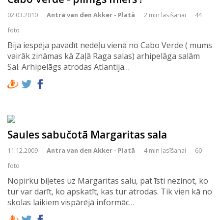
02.03.2010
Antra van den Akker - Platā
2 min lasīšanai
44
foto
Bija iespēja pavadīt nedēļu vienā no Cabo Verde ( mums
vairāk zināmas kā Zaļā Raga salas) arhipelāga salām
Sal. Arhipelāgs atrodas Atlantija…
Saules sabučotā Margaritas sala
11.12.2009
Antra van den Akker - Platā
4 min lasīšanai
60
foto
Nopirku biļetes uz Margaritas salu, pat īsti nezinot, ko
tur var darīt, ko apskatīt, kas tur atrodas. Tik vien kā no
skolas laikiem vispārējā informāc…