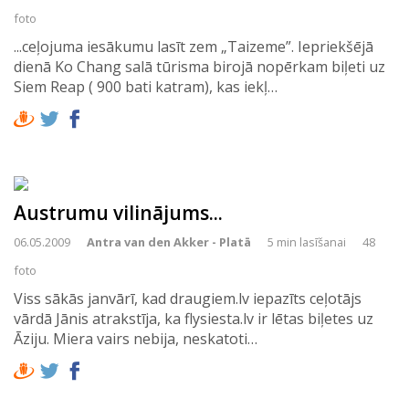
foto
...ceļojuma iesākumu lasīt zem „Taizeme”. Iepriekšējā
dienā Ko Chang salā tūrisma birojā nopērkam biļeti uz
Siem Reap ( 900 bati katram), kas iekļ…
Austrumu vilinājums...
06.05.2009
Antra van den Akker - Platā
5 min lasīšanai
48
foto
Viss sākās janvārī, kad draugiem.lv iepazīts ceļotājs
vārdā Jānis atrakstīja, ka flysiesta.lv ir lētas biļetes uz
Āziju. Miera vairs nebija, neskatoti…