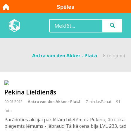
Antra van den Akker - Platā
8 ceļojumi
Pekina Lieldienās
09.05.2012
Antra van den Akker - Platā
7 min lasīšanai
91
foto
Parādoties akcijai par lētām biļetēm uz Pekinu, ātri tika
pieņemts lēmums - jābrauc! Tā kā cena bija LVL 233, tad