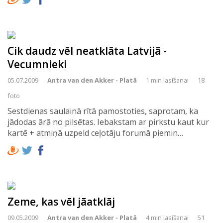
Cik daudz vēl neatklāta Latvijā -
Vecumnieki
05.07.2009
Antra van den Akker - Platā
1 min lasīšanai
18
foto
Sestdienas saulainā rītā pamostoties, saprotam, ka
jādodas ārā no pilsētas. Iebakstam ar pirkstu kaut kur
kartē + atmiņā uzpeld ceļotāju forumā piemin…
Zeme, kas vēl jāatklāj
09.05.2009
Antra van den Akker - Platā
4 min lasīšanai
51