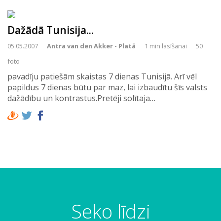
Dažādā Tunisija...
05.05.2007
Antra van den Akker - Platā
1 min lasīšanai
50
foto
pavadīju patiešām skaistas 7 dienas Tunisijā. Arī vēl
papildus 7 dienas būtu par maz, lai izbaudītu šīs valsts
dažādību un kontrastus.Pretēji solītaja…
Seko līdzi