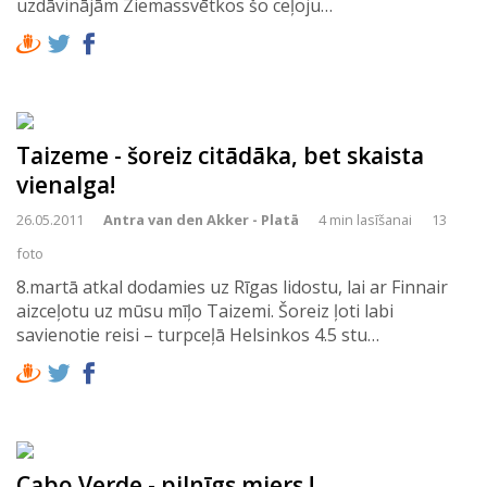
uzdāvinājām Ziemassvētkos šo ceļoju…
Taizeme - šoreiz citādāka, bet skaista
vienalga!
26.05.2011
Antra van den Akker - Platā
4 min lasīšanai
13
foto
8.martā atkal dodamies uz Rīgas lidostu, lai ar Finnair
aizceļotu uz mūsu mīļo Taizemi. Šoreiz ļoti labi
savienotie reisi – turpceļā Helsinkos 4.5 stu…
Cabo Verde - pilnīgs miers !