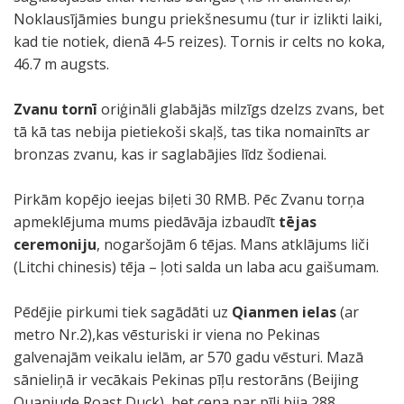
Noklausījāmies bungu priekšnesumu (tur ir izlikti laiki,
kad tie notiek, dienā 4-5 reizes). Tornis ir celts no koka,
46.7 m augsts.
Zvanu tornī
oriģināli glabājās milzīgs dzelzs zvans, bet
tā kā tas nebija pietiekoši skaļš, tas tika nomainīts ar
bronzas zvanu, kas ir saglabājies līdz šodienai.
Pirkām kopējo ieejas biļeti 30 RMB. Pēc Zvanu torņa
apmeklējuma mums piedāvāja izbaudīt
tējas
ceremoniju
, nogaršojām 6 tējas. Mans atklājums liči
(Litchi chinesis) tēja – ļoti salda un laba acu gaišumam.
Pēdējie pirkumi tiek sagādāti uz
Qianmen ielas
(ar
metro Nr.2),kas vēsturiski ir viena no Pekinas
galvenajām veikalu ielām, ar 570 gadu vēsturi. Mazā
sānieliņā ir vecākais Pekinas pīļu restorāns (Beijing
Quanjude Roast Duck), bet cena par pīli bija 288