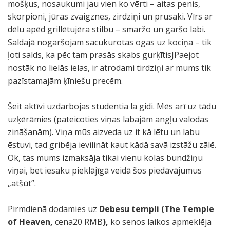
mošķus, nosaukumi jau vien ko vērti – aitas penis,
skorpioni, jūras zvaigznes, zirdziņi un prusaki. Vīrs ar
dēlu apēd grillētujēra stilbu – smaržo un garšo labi.
Saldajā nogaršojam sacukurotas ogas uz kociņa – tik
ļoti salds, ka pēc tam prasās skabs gurķītisJPaejot
nostāk no lielās ielas, ir atrodami tirdziņi ar mums tik
pazīstamajām ķīniešu precēm.
Šeit aktīvi uzdarbojas studentia la gidi. Mēs arī uz tādu
uzķērāmies (pateicoties viņas labajām angļu valodas
zināšanām). Viņa mūs aizveda uz it kā lētu un labu
ēstuvi, tad gribēja ievilināt kaut kādā savā izstāžu zālē.
Ok, tas mums izmaksāja tikai vienu kolas bundžiņu
viņai, bet iesaku pieklājīgā veidā šos piedāvājumus
„atšūt”.
Pirmdienā dodamies uz
Debesu templi (The Temple
of Heaven,
cena20 RMB
),
ko senos laikos apmeklēja