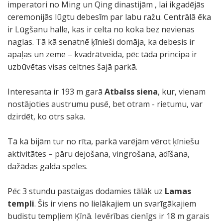
imperatori no Ming un Qing dinastijām , lai ikgadējās
ceremonijās lūgtu debesīm par labu ražu. Centrālā ēka
ir Lūgšanu halle, kas ir celta no koka bez nevienas
naglas. Tā kā senatnē ķīnieši domāja, ka debesis ir
apaļas un zeme – kvadrātveida, pēc tāda principa ir
uzbūvētas visas celtnes šajā parkā.
Interesanta ir 193 m garā
Atbalss siena
, kur, vienam
nostājoties austrumu pusē, bet otram - rietumu, var
dzirdēt, ko otrs saka.
Tā kā bijām tur no rīta, parkā varējām vērot ķīniešu
aktivitātes – pāru dejošana, vingrošana, adīšana,
dažādas galda spēles.
Pēc 3 stundu pastaigas dodamies tālāk uz
Lamas
templi
. Šis ir viens no lielākajiem un svarīgākajiem
budistu tempļiem Ķīnā. Ievērības cienīgs ir 18 m garais