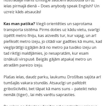
nostrādāja manis izmisīgie saucieni autobusā un uz
ielas pirmajā dienā – Does anybody speak English? Un
uzreiz kāds atsaucās!
Kas man patika?
Viegli orientēties un saprotama
transporta sistēma. Pirms doties uz kādu vietu, svarīgi
izpētīt metro līniju, kas aizvedīs tur, kur vajag, un arī
piefiksēt metro izeju, jo citādi var gadīties kā mums, kad
vieglprātīgi izgājām ārā no metro pa tuvāko izeju un
tad riktīgi maldījāmies, jo nesapratām, kur esam
iznākuši virspusē. Beigās gājām atpakaļ metro un
atradām pareizo izeju.
Plašas ielas, daudz parku, laukumu. Drošības sajūta arī
tumšajās vakara stundās. Atsaucīgi un palīdzēt
gribošicilvēki, bet tāpat kā mans suns – pateikt neko
nemāk (tiger) , lai mēs varētu saprasties.