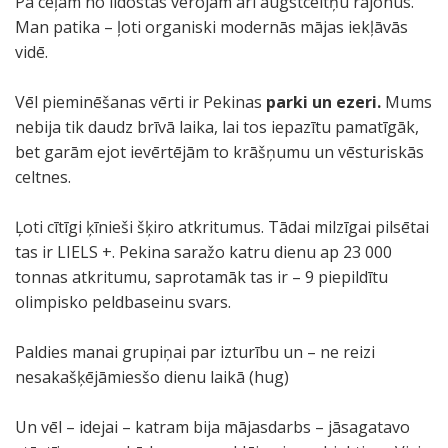
Pa ceļam no lidostas vērojām arī augstceltņu rajonus.
Man patika – ļoti organiski modernās mājas iekļāvās
vidē.
Vēl pieminēšanas vērti ir Pekinas
parki un ezeri.
Mums
nebija tik daudz brīvā laika, lai tos iepazītu pamatīgāk,
bet garām ejot ievērtējām to krāšņumu un vēsturiskās
celtnes.
Ļoti cītīgi ķīnieši šķiro atkritumus. Tādai milzīgai pilsētai
tas ir LIELS +. Pekina saražo katru dienu ap 23 000
tonnas atkritumu, saprotamāk tas ir – 9 piepildītu
olimpisko peldbaseinu svars.
Paldies manai grupiņai par izturību un – ne reizi
nesakašķējāmiesšo dienu laikā (hug)
Un vēl – idejai – katram bija mājasdarbs – jāsagatavo