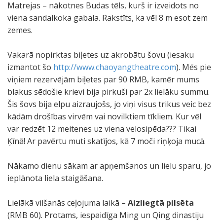
Matrejas – nākotnes Budas tēls, kurš ir izveidots no
viena sandalkoka gabala. Rakstīts, ka vēl 8 m esot zem
zemes.
Vakarā nopirktas biļetes uz akrobātu šovu (iesaku
izmantot šo
http://www.chaoyangtheatre.com
). Mēs pie
viņiem rezervējām biļetes par 90 RMB, kamēr mums
blakus sēdošie krievi bija pirkuši par 2x lielāku summu.
Šis šovs bija elpu aizraujošs, jo viņi visus trikus veic bez
kādām drošības virvēm vai novilktiem tīkliem. Kur vēl
var redzēt 12 meitenes uz viena velosipēda??? Tikai
Ķīnā! Ar pavērtu muti skatījos, kā 7 moči riņķoja mucā.
Nākamo dienu sākam ar apņemšanos un lielu sparu, jo
ieplānota liela staigāšana.
Lielākā vilšanās ceļojuma laikā –
Aizliegtā pilsēta
(RMB 60). Protams, iespaidīga Ming un Qing dinastiju