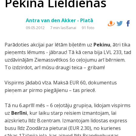
Pekina Lieldienās
Antra van den Akker - Platā
09.05.2012
7 min lasīšanai
91 foto
Parādoties akcijai par lētām biļetēm uz
Pekinu
, ātri tika
pieņemts lēmums - jābrauc! Tā kā cena bija LVL 233, tad
uzdāvinājām Ziemassvētkos šo ceļojumu arī bērniem.
To izdzirdot, arī mūsu draugi teica – gribam!
Vispirms jādabū vīza. Maksā EUR 60, dokumentus
pieņem ar pirmo piegājienu – tas priecē.
Tā nu 6.aprīlī mēs – 6 ceļotāju grupiņa, lidojam vispirms
uz
Berlīni
, kur laiku starp reisiem izmantojam, lai
aizskrietu līdz B.centram. Izmantojam lidostas express
busu līdz Zoodārza pieturai (EUR 2.30), no kurienes
sākas 17.jūnija iela, kas aizved līdz Brandenburgas