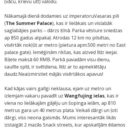
(vācu, krievu utt) valodu.
Nākamajā dienā dodamies uz imperatoruVasaras pili
(
The Summer Palace
), kas ir lielākais un vislabāk
saglabājies parks – dārzs Ķīnā. Parka vēsture sniedzas
ap 850 gadus atpakaļ. Atrodas 12 km no pilsētas,
visērtāk nokļūt ar metro (pietura apm.500 metri no East
palace gate). Iemēģinām rikšas, kas aizved līdz ieejai.
Biļete maksā 60 RMB. Parkā pavadām visu dienu,
saulīte spīd, ir svētdiena, līdz ar to apmeklētāju
daudz.Neaizmirstiet mājās visērtākos apavus!
Kad kājas vairs galīgi neklausa, ejam uz metro un
izlemjam vakaru pavadīt uz
Wangfujing ielas
, kas ir
viena no lielākajām gājēju un šopinga ielām, ap 810
metrus gara un 40 metrus plata. Veikali dārgi un ļoti
dārgi, viss neona gaismās. Mums interesantāk likās
izstaigāt 2 mazās Snack streets, kur apskatījām ēdamos