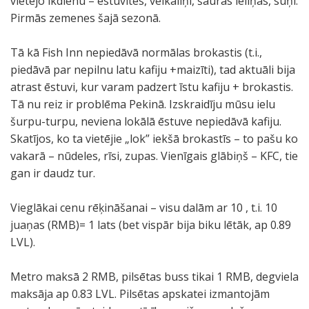
vietējo ikdienu – ēstuvītes, veikaliņi, šauras ieliņas, suņi.
Pirmās zemenes šajā sezonā.
Tā kā Fish Inn nepiedāvā normālas brokastis (t.i.,
piedāvā par nepilnu latu kafiju +maizīti), tad aktuāli bija
atrast ēstuvi, kur varam padzert īstu kafiju + brokastis.
Tā nu reiz ir problēma Pekinā. Izskraidīju mūsu ielu
šurpu-turpu, neviena lokālā ēstuve nepiedāvā kafiju.
Skatījos, ko ta vietējie „lok” iekšā brokastīs – to pašu ko
vakarā – nūdeles, rīsi, zupas. Vienīgais glābiņš – KFC, tie
gan ir daudz tur.
Vieglākai cenu rēķināšanai – visu dalām ar 10 , t.i. 10
juaņas (RMB)= 1 lats (bet vispār bija biku lētāk, ap 0.89
LVL).
Metro maksā 2 RMB, pilsētas buss tikai 1 RMB, degviela
maksāja ap 0.83 LVL. Pilsētas apskatei izmantojām