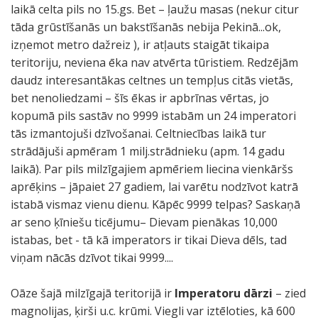
laikā celta pils no 15.gs. Bet – ļaužu masas (nekur citur
tāda grūstīšanās un bakstīšanās nebija Pekinā...ok,
izņemot metro dažreiz ), ir atļauts staigāt tikaipa
teritoriju, neviena ēka nav atvērta tūristiem. Redzējām
daudz interesantākas celtnes un tempļus citās vietās,
bet nenoliedzami – šīs ēkas ir apbrīnas vērtas, jo
kopumā pils sastāv no 9999 istabām un 24 imperatori
tās izmantojuši dzīvošanai. Celtniecības laikā tur
strādājuši apmēram 1 milj.strādnieku (apm. 14 gadu
laikā). Par pils milzīgajiem apmēriem liecina vienkāršs
aprēķins – jāpaiet 27 gadiem, lai varētu nodzīvot katrā
istabā vismaz vienu dienu. Kāpēc 9999 telpas? Saskaņā
ar seno ķīniešu ticējumu– Dievam pienākas 10,000
istabas, bet - tā kā imperators ir tikai Dieva dēls, tad
viņam nācās dzīvot tikai 9999....
Oāze šajā milzīgajā teritorijā ir
Imperatoru dārzi
– zied
magnolijas, ķirši u.c. krūmi. Viegli var iztēloties, kā 600