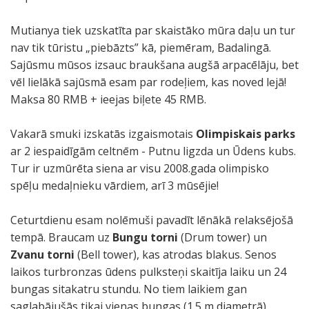
Mutianya tiek uzskatīta par skaistāko mūra daļu un tur
nav tik tūristu „piebāzts” kā, piemēram, Badalingā.
Sajūsmu mūsos izsauc braukšana augšā arpacēlāju, bet
vēl lielākā sajūsmā esam par rodeļiem, kas noved lejā!
Maksa 80 RMB + ieejas biļete 45 RMB.
Vakarā smuki izskatās izgaismotais
Olimpiskais parks
ar 2 iespaidīgām celtnēm - Putnu ligzda un Ūdens kubs.
Tur ir uzmūrēta siena ar visu 2008.gada olimpisko
spēļu medaļnieku vārdiem, arī 3 mūsējie!
Ceturtdienu esam nolēmuši pavadīt lēnākā relaksējošā
tempā. Braucam uz
Bungu torni
(Drum tower) un
Zvanu torni
(Bell tower), kas atrodas blakus. Senos
laikos turbronzas ūdens pulksteņi skaitīja laiku un 24
bungas sitakatru stundu. No tiem laikiem gan
saglabājušās tikai vienas bungas (1.5 m diametrā).