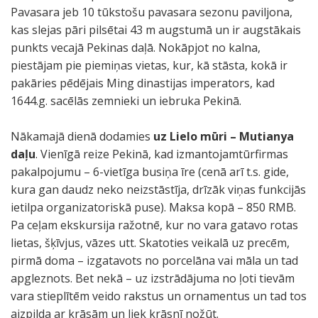
Pavasara jeb 10 tūkstošu pavasara sezonu paviljona,
kas slejas pāri pilsētai 43 m augstumā un ir augstākais
punkts vecajā Pekinas daļā. Nokāpjot no kalna,
piestājam pie piemiņas vietas, kur, kā stāsta, kokā ir
pakāries pēdējais Ming dinastijas imperators, kad
1644.g. sacēlās zemnieki un iebruka Pekinā.
Nākamajā dienā dodamies
uz Lielo mūri – Mutianya
daļu
. Vienīgā reize Pekinā, kad izmantojamtūrfirmas
pakalpojumu – 6-vietīga busiņa īre (cenā arī t.s. gide,
kura gan daudz neko neizstāstīja, drīzāk viņas funkcijās
ietilpa organizatoriskā puse). Maksa kopā – 850 RMB.
Pa ceļam ekskursija ražotnē, kur no vara gatavo rotas
lietas, šķīvjus, vāzes utt. Skatoties veikalā uz precēm,
pirmā doma – izgatavots no porcelāna vai māla un tad
apgleznots. Bet nekā – uz izstrādājuma no ļoti tievām
vara stieplītēm veido rakstus un ornamentus un tad tos
aizpilda ar krāsām un liek krāsnī nožūt.