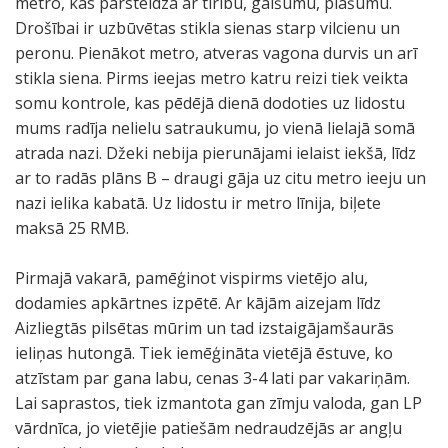
metro, kas pārsteidza ar tīrību, gaišumu, plašumu.
Drošībai ir uzbūvētas stikla sienas starp vilcienu un
peronu. Pienākot metro, atveras vagona durvis un arī
stikla siena. Pirms ieejas metro katru reizi tiek veikta
somu kontrole, kas pēdējā dienā dodoties uz lidostu
mums radīja nelielu satraukumu, jo vienā lielajā somā
atrada nazi. Džeki nebija pierunājami ielaist iekšā, līdz
ar to radās plāns B – draugi gāja uz citu metro ieeju un
nazi ielika kabatā. Uz lidostu ir metro līnija, biļete
maksā 25 RMB.
Pirmajā vakarā, pamēģinot vispirms vietējo alu,
dodamies apkārtnes izpētē. Ar kājām aizejam līdz
Aizliegtās pilsētas mūrim un tad izstaigājamšaurās
ieliņas hutongā. Tiek iemēģināta vietējā ēstuve, ko
atzīstam par gana labu, cenas 3-4 lati par vakariņām.
Lai saprastos, tiek izmantota gan zīmju valoda, gan LP
vārdnīca, jo vietējie patiešām nedraudzējās ar angļu