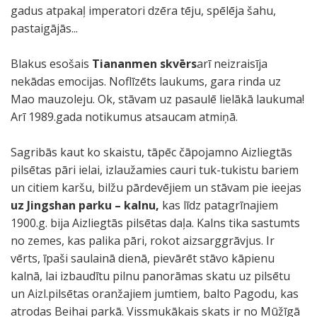
gadus atpakaļ imperatori dzēra tēju, spēlēja šahu,
pastaigājās...
Blakus esošais
Tiananmen skvērs
arī neizraisīja
nekādas emocijas. Noflīzēts laukums, gara rinda uz
Mao mauzoleju. Ok, stāvam uz pasaulē lielākā laukuma!
Arī 1989.gada notikumus atsaucam atmiņā.
Sagribās kaut ko skaistu, tāpēc čāpojamno Aizliegtās
pilsētas pāri ielai, izlaužamies cauri tuk-tukistu bariem
un citiem karšu, bilžu pārdevējiem un stāvam pie ieejas
uz Jingshan parku – kalnu,
kas līdz patagrīnajiem
1900.g. bija Aizliegtās pilsētas daļa. Kalns tika sastumts
no zemes, kas palika pāri, rokot aizsarggrāvjus. Ir
vērts, īpaši saulainā dienā, pievārēt stāvo kāpienu
kalnā, lai izbaudītu pilnu panorāmas skatu uz pilsētu
un Aizl.pilsētas oranžajiem jumtiem, balto Pagodu, kas
atrodas Beihai parkā. Vissmukākais skats ir no Mūžīgā