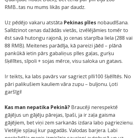
RMB...tas nu mums likās par daudz.
Uz pēdējo vakaru atstāta
Pekinas pīles
nobaudīšana.
Salīdzinot cenas dažādās vietās, izvēlējāmies tomēr to
ēst savā hutongu rajonā, jo cenas starpība liela (288 vai
88 RMB). Meitenes parādīja, kā pareizi jāēd – plānā
pankūkā ietin pārs gabaliņus pīles gaļas, gurķu
šķēlītes, sīpoli + sojas mērce, visu saloka un gatavs.
Ir teikts, ka labs pavārs var sagriezt pīli100 šķēlītēs. No
pāri palikušiem kauliem vāra zupu – buljonu. Ļoti
garšīgi!
Kas man nepatika Pekinā?
Braucēji nerespektē
gājējus un gājēju pārejas, īpaši, ja ir zaļa gaisma
gājējiem, bet viņi zem sarkanās izdara labo pagriezienu.
Vietējie spļauj kur pagadās. Valodas barjera. Labi