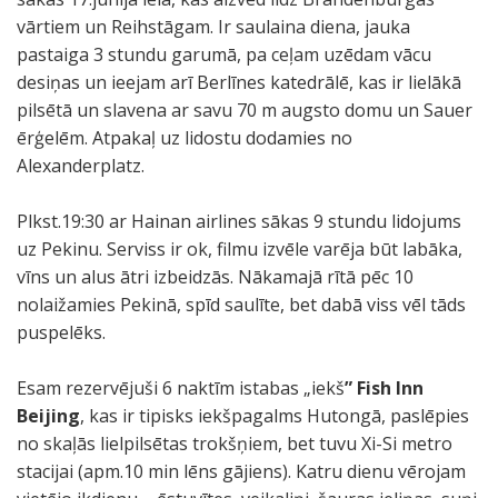
vārtiem un Reihstāgam. Ir saulaina diena, jauka
pastaiga 3 stundu garumā, pa ceļam uzēdam vācu
desiņas un ieejam arī Berlīnes katedrālē, kas ir lielākā
pilsētā un slavena ar savu 70 m augsto domu un Sauer
ērģelēm. Atpakaļ uz lidostu dodamies no
Alexanderplatz.
Plkst.19:30 ar Hainan airlines sākas 9 stundu lidojums
uz Pekinu. Serviss ir ok, filmu izvēle varēja būt labāka,
vīns un alus ātri izbeidzās. Nākamajā rītā pēc 10
nolaižamies Pekinā, spīd saulīte, bet dabā viss vēl tāds
puspelēks.
Esam rezervējuši 6 naktīm istabas „iekš
” Fish Inn
Beijing
, kas ir tipisks iekšpagalms Hutongā, paslēpies
no skaļās lielpilsētas trokšņiem, bet tuvu Xi-Si metro
stacijai (apm.10 min lēns gājiens). Katru dienu vērojam