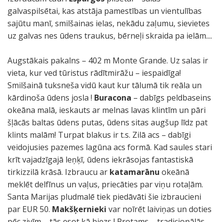
galvaspilsētai, kas atstāja pamestības un vientulības
sajūtu manī, smilšainas ielas, nekādu zaļumu, sievietes
uz galvas nes ūdens traukus, bērneļi skraida pa ielām....
Augstākais pakalns – 402 m Monte Grande. Uz salas ir
vieta, kur ved tūristus rādītmirāžu – iespaidīga!
Smilšainā tuksneša vidū kaut kur tālumā tik reāla un
kārdinoša ūdens josla !
Buracona
– dabīgs peldbaseins
okeāna malā, ieskauts ar melnas lavas klintīm un pāri
šļācās baltas ūdens putas, ūdens sitas augšup līdz pat
klints malām! Turpat blakus ir t.s. Zilā acs – dabīgi
veidojusies pazemes lagūna acs formā. Kad saules stari
krīt vajadzīgajā leņķī, ūdens iekrāsojas fantastiskā
tirkizzilā krāsā. Izbraucu ar
katamarānu
okeānā
meklēt delfīnus un vaļus, priecāties par viņu rotaļām.
Santa Marijas pludmalē tiek piedāvāti šie izbraucieni
par EUR 50.
Makšķernieki
var noīrēt laiviņas un doties
pēc zivīm – tās esot kā biezs ! Protams – tradicionālās