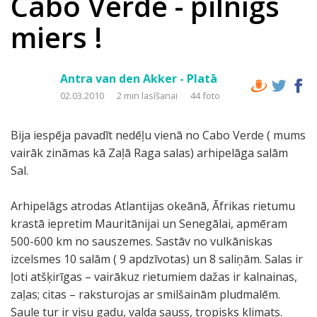
Cabo Verde - pilnīgs
miers !
Antra van den Akker - Platā
02.03.2010
2 min lasīšanai
44 foto
Bija iespēja pavadīt nedēļu vienā no Cabo Verde ( mums
vairāk zināmas kā Zaļā Raga salas) arhipelāga salām
Sal.
Arhipelāgs atrodas Atlantijas okeānā, Āfrikas rietumu
krastā iepretim Mauritānijai un Senegālai, apmēram
500-600 km no sauszemes. Sastāv no vulkāniskas
izcelsmes 10 salām ( 9 apdzīvotas) un 8 saliņām. Salas ir
ļoti atšķirīgas – vairākuz rietumiem dažas ir kalnainas,
zaļas; citas – raksturojas ar smilšainām pludmalēm.
Saule tur ir visu gadu, valda sauss, tropisks klimats.