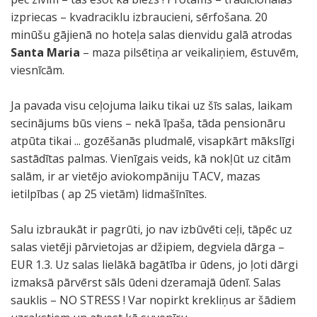
izpriecas – kvadraciklu izbraucieni, sērfošana. 20
minūšu gājienā no hoteļa salas dienvidu galā atrodas
Santa Maria
– maza pilsētiņa ar veikaliņiem, ēstuvēm,
viesnīcām.
Ja pavada visu ceļojuma laiku tikai uz šīs salas, laikam
secinājums būs viens – nekā īpaša, tāda pensionāru
atpūta tikai ... gozēšanās pludmalē, visapkārt mākslīgi
sastādītas palmas. Vienīgais veids, kā nokļūt uz citām
salām, ir ar vietējo aviokompāniju TACV, mazas
ietilpības ( ap 25 vietām) lidmašīnītes.
Salu izbraukāt ir pagrūti, jo nav izbūvēti ceļi, tāpēc uz
salas vietēji pārvietojas ar džipiem, degviela dārga –
EUR 1.3. Uz salas lielākā bagātība ir ūdens, jo ļoti dārgi
izmaksā pārvērst sāls ūdeni dzeramajā ūdenī. Salas
sauklis – NO STRESS ! Var nopirkt krekliņus ar šādiem