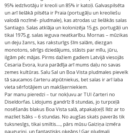
95% iedzīvotāju ir kreoli un 85% ir katoļi. Galvaspilsēta
un arī lielākā pilsēta ir Praia (portugāļu un kreoliešu
valodā nozīmē- pludmale), kas atrodas uz lielākās salas
Santiago. Salas atklāja un kolonizēja 15.gs. portugāļi un
tikai 1975.g. salas ieguva neatkarību. Mornas – mūzikas
un deju žanrs, kas raksturīgs šīm salām, diezgan
monotons, sērīgs dziedājums, stāsts par mīlu, jūru,
ilgām pēc mājas. Pirms dažiem gadiem Latvijā viesojās
Cesaria Evora, kura parādīja arī mums daļu no savas
zemes kultūras. Salu Sal un Boa Vista pludmales pievelk
tā saucamos čarteru atpūtniekus, bet salas ir arī laba
vieta sērfotājiem un makšķerniekiem.
Par manu pieredzi – tur nokļuvu ar TUI čarteri no
Diseldorfas. Lidojums gandrīz 8 stundas, jo turpceļā
nosēšanās blakus Boa Vista salā, atpakaļceļš līdz ar to
mazliet īsāks – 6 stundas. No augšas skats paverās tik
tuksnesīgs, tikai smiltis....., pārs mūsu Gaiziņa izmēra
pauguriņi, un fantastisks okeāns ! Gar pludmali