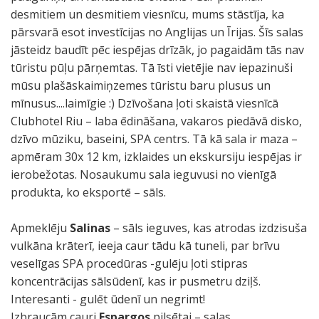
desmitiem un desmitiem viesnīcu, mums stāstīja, ka
pārsvarā esot investīcijas no Anglijas un Īrijas. Šīs salas
jāsteidz baudīt pēc iespējas drīzāk, jo pagaidām tās nav
tūristu pūļu pārņemtas. Tā īsti vietējie nav iepazinuši
mūsu plašāskaimiņzemes tūristu baru plusus un
mīnusus....laimīgie :) Dzīvošana ļoti skaistā viesnīcā
Clubhotel Riu – laba ēdināšana, vakaros piedāvā disko,
dzīvo mūziku, baseini, SPA centrs. Tā kā sala ir maza –
apmēram 30x 12 km, izklaides un ekskursiju iespējas ir
ierobežotas. Nosaukumu sala ieguvusi no vienīgā
produkta, ko eksportē – sāls.
Apmeklēju
Salinas
– sāls ieguves, kas atrodas izdzisuša
vulkāna krāterī, ieeja caur tādu kā tuneli, par brīvu
veselīgas SPA procedūras -gulēju ļoti stipras
koncentrācijas sālsūdenī, kas ir pusmetru dziļš.
Interesanti - gulēt ūdenī un negrimt!
Izbraucām cauri
Espargos
pilsētai – salas