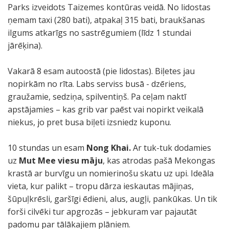
Parks izveidots Taizemes kontūras veidā. No lidostas
ņemam taxi (280 bati), atpakaļ 315 bati, braukšanas
ilgums atkarīgs no sastrēgumiem (līdz 1 stundai
jārēķina).
Vakarā 8 esam autoostā (pie lidostas). Biļetes jau
nopirkām no rīta. Labs serviss busā - dzēriens,
graužamie, sedziņa, spilventiņš. Pa ceļam naktī
apstājamies – kas grib var paēst vai nopirkt veikalā
niekus, jo pret busa biļeti izsniedz kuponu.
10 stundas un esam
Nong Khai.
Ar tuk-tuk dodamies
uz
Mut Mee viesu māju
, kas atrodas pašā Mekongas
krastā ar burvīgu un nomierinošu skatu uz upi. Ideāla
vieta, kur palikt – tropu dārza ieskautas mājiņas,
šūpuļkrēsli, garšīgi ēdieni, alus, augļi, pankūkas. Un tik
forši cilvēki tur apgrozās – jebkuram var pajautāt
padomu par tālākajiem plāniem.