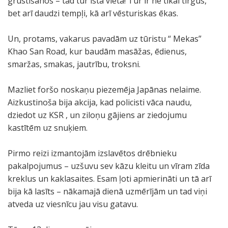
grūstīšanos – tad tur īstā vieta! Tur ir ne tikai tirgus,
bet arī daudzi tempļi, kā arī vēsturiskas ēkas.
Un, protams, vakarus pavadām uz tūristu “ Mekas”
Khao San Road, kur baudām masāžas, ēdienus,
smaržas, smakas, jautrību, troksni.
Mazliet foršo noskaņu piezemēja Japānas nelaime.
Aizkustinoša bija akcija, kad policisti vāca naudu,
dziedot uz KSR , un ziloņu gājiens ar ziedojumu
kastītēm uz snuķiem.
Pirmo reizi izmantojām izslavētos drēbnieku
pakalpojumus – uzšuvu sev kāzu kleitu un vīram zīda
kreklus un kaklasaites. Esam ļoti apmierināti un tā arī
bija kā lasīts – nākamajā dienā uzmērījām un tad viņi
atveda uz viesnīcu jau visu gatavu.