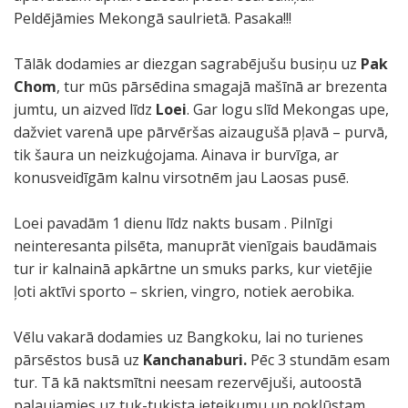
Peldējāmies Mekongā saulrietā. Pasaka!!!
Tālāk dodamies ar diezgan sagrabējušu busiņu uz
Pak
Chom
, tur mūs pārsēdina smagajā mašīnā ar brezenta
jumtu, un aizved līdz
Loei
. Gar logu slīd Mekongas upe,
dažviet varenā upe pārvēršas aizaugušā pļavā – purvā,
tik šaura un neizkuģojama. Ainava ir burvīga, ar
konusveidīgām kalnu virsotnēm jau Laosas pusē.
Loei pavadām 1 dienu līdz nakts busam . Pilnīgi
neinteresanta pilsēta, manuprāt vienīgais baudāmais
tur ir kalnainā apkārtne un smuks parks, kur vietējie
ļoti aktīvi sporto – skrien, vingro, notiek aerobika.
Vēlu vakarā dodamies uz Bangkoku, lai no turienes
pārsēstos busā uz
Kanchanaburi.
Pēc 3 stundām esam
tur. Tā kā naktsmītni neesam rezervējuši, autoostā
paļaujamies uz tuk-tukista ieteikumu un nokļūstam