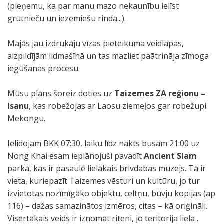
(pieņemu, ka par manu mazo nekaunību ielīst
grūtnieču un iezemiešu rindā...).
Mājās jau izdrukāju vīzas pieteikuma veidlapas,
aizpildījām lidmašīnā un tas mazliet paātrināja zīmoga
iegūšanas procesu.
Mūsu plāns šoreiz doties uz
Taizemes ZA reģionu –
Isanu
, kas robežojas ar Laosu ziemeļos gar robežupi
Mekongu.
Ielidojam BKK 07:30, laiku līdz nakts busam 21:00 uz
Nong Khai esam ieplānojuši pavadīt
Ancient Siam
parkā, kas ir pasaulē lielākais brīvdabas muzejs. Tā ir
vieta, kuriepazīt Taizemes vēsturi un kultūru, jo tur
izvietotas nozīmīgāko objektu, celtņu, būvju kopijas (ap
116) – dažas samazinātos izmēros, citas – kā oriģināli.
Visērtākais veids ir iznomāt riteni, jo teritorija liela .