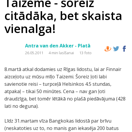
Taizeme - šoreiz
citādāka, bet skaista
vienalga!
Antra van den Akker - Platā
26.05.2011
4 min lasīšanai
13 foto
8.martā atkal dodamies uz Rīgas lidostu, lai ar Finnair
aizceļotu uz mūsu mīļo Taizemi. Šoreiz ļoti labi
savienotie reisi – turpceļā Helsinkos 4.5 stundas,
atpakaļ – tikai 50 minūtes. Cena – nav gan ļoti
draudzīga, bet tomēr lētākā no plašā piedāvājuma (428
lati no deguna).
Līdz 31.martam vīza Bangkokas lidostā par brīvu
(neskatoties uz to, no manis gan iekasēja 200 batus