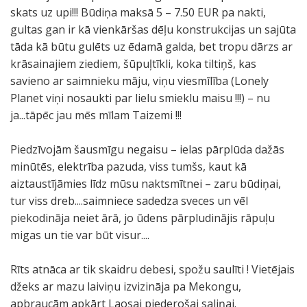
skats uz upi!!! Būdiņa maksā 5 – 7.50 EUR pa nakti,
gultas gan ir kā vienkāršas dēļu konstrukcijas un sajūta
tāda kā būtu gulēts uz ēdamā galda, bet tropu dārzs ar
krāsainajiem ziediem, šūpuļtīkli, koka tiltiņš, kas
savieno ar saimnieku māju, viņu viesmīlība (Lonely
Planet viņi nosaukti par lielu smieklu maisu !!!) – nu
ja...tāpēc jau mēs mīlam Taizemi !!!
Piedzīvojām šausmīgu negaisu – ielas pārplūda dažās
minūtēs, elektrība pazuda, viss tumšs, kaut kā
aiztaustījāmies līdz mūsu naktsmītnei – zaru būdiņai,
tur viss dreb....saimniece sadedza sveces un vēl
piekodināja neiet ārā, jo ūdens pārpludinājis rāpuļu
migas un tie var būt visur....
Rīts atnāca ar tik skaidru debesi, spožu saulīti ! Vietējais
džeks ar mazu laiviņu izvizināja pa Mekongu,
apbraucām apkārt Laosai piederošai saliņai.