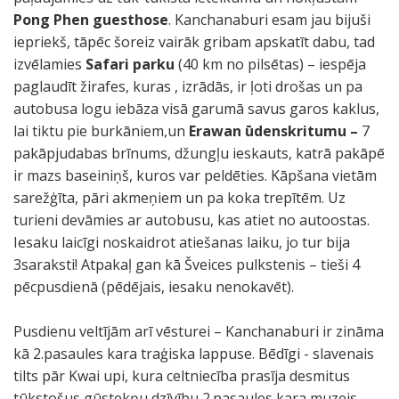
Pong Phen guesthose
. Kanchanaburi esam jau bijuši
iepriekš, tāpēc šoreiz vairāk gribam apskatīt dabu, tad
izvēlamies
Safari parku
(40 km no pilsētas) – iespēja
paglaudīt žirafes, kuras , izrādās, ir ļoti drošas un pa
autobusa logu iebāza visā garumā savus garos kaklus,
lai tiktu pie burkāniem,un
Erawan ūdenskritumu –
7
pakāpjudabas brīnums, džungļu ieskauts, katrā pakāpē
ir mazs baseiniņš, kuros var peldēties. Kāpšana vietām
sarežģīta, pāri akmeņiem un pa koka trepītēm. Uz
turieni devāmies ar autobusu, kas atiet no autoostas.
Iesaku laicīgi noskaidrot atiešanas laiku, jo tur bija
3saraksti! Atpakaļ gan kā Šveices pulkstenis – tieši 4
pēcpusdienā (pēdējais, iesaku nenokavēt).
Pusdienu veltījām arī vēsturei – Kanchanaburi ir zināma
kā 2.pasaules kara traģiska lappuse. Bēdīgi - slavenais
tilts pār Kwai upi, kura celtniecība prasīja desmitus
tūkstošus gūstekņu dzīvību,2.pasaules kara muzejs,