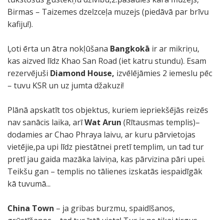
Birmas – Taizemes dzelzceļa muzejs (piedāvā par brīvu
kafiju!).
Ļoti ērta un ātra nokļūšana
Bangkokā
ir ar mikriņu,
kas aizved līdz Khao San Road (iet katru stundu). Esam
rezervējuši
Diamond House,
izvēlējāmies 2 iemeslu pēc
– tuvu KSR un uz jumta džakuzi!
Plānā apskatīt tos objektus, kuriem iepriekšējās reizēs
nav sanācis laika, arī
Wat Arun
(Rītausmas templis)–
dodamies ar Chao Phraya laivu, ar kuru pārvietojas
vietējie,pa upi līdz piestātnei pretī templim, un tad tur
pretī jau gaida mazāka laiviņa, kas pārvizina pāri upei.
Teikšu gan – templis no tālienes izskatās iespaidīgāk
kā tuvumā...
China Town
– ja gribas burzmu, spaidīšanos,