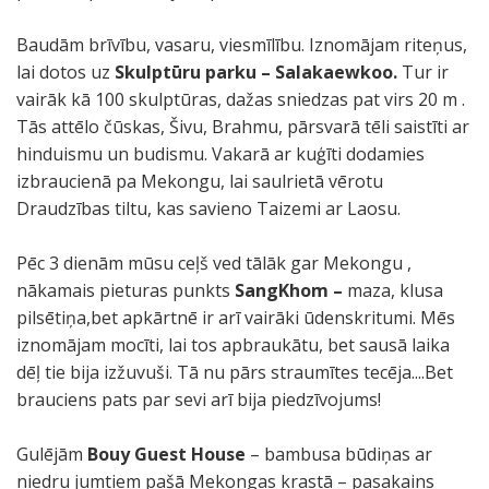
Baudām brīvību, vasaru, viesmīlību. Iznomājam riteņus,
lai dotos uz
Skulptūru parku – Salakaewkoo.
Tur ir
vairāk kā 100 skulptūras, dažas sniedzas pat virs 20 m .
Tās attēlo čūskas, Šivu, Brahmu, pārsvarā tēli saistīti ar
hinduismu un budismu. Vakarā ar kuģīti dodamies
izbraucienā pa Mekongu, lai saulrietā vērotu
Draudzības tiltu, kas savieno Taizemi ar Laosu.
Pēc 3 dienām mūsu ceļš ved tālāk gar Mekongu ,
nākamais pieturas punkts
SangKhom –
maza, klusa
pilsētiņa,bet apkārtnē ir arī vairāki ūdenskritumi. Mēs
iznomājam mocīti, lai tos apbraukātu, bet sausā laika
dēļ tie bija izžuvuši. Tā nu pārs straumītes tecēja....Bet
brauciens pats par sevi arī bija piedzīvojums!
Gulējām
Bouy Guest House
– bambusa būdiņas ar
niedru jumtiem pašā Mekongas krastā – pasakains