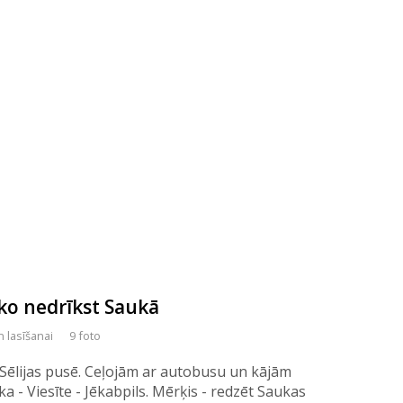
 ko nedrīkst Saukā
n lasīšanai
9 foto
Sēlijas pusē. Ceļojām ar autobusu un kājām
a - Viesīte - Jēkabpils. Mērķis - redzēt Saukas