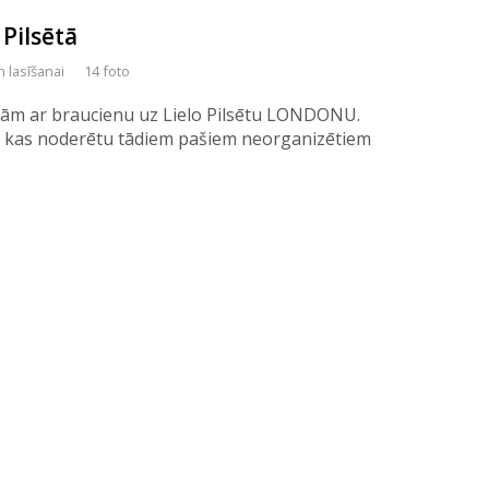
 Pilsētā
n lasīšanai
14 foto
zām ar braucienu uz Lielo Pilsētu LONDONU.
i, kas noderētu tādiem pašiem neorganizētiem