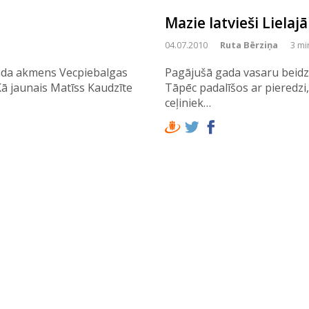
Mazie latvieši Lielajā
04.07.2010
Ruta Bērziņa
3 mi
 kāda akmens Vecpiebalgas
Pagājušā gada vasaru beid
ā jaunais Matīss Kaudzīte
Tāpēc padalīšos ar pieredz
ceļiniek…