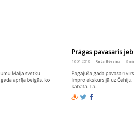
Prāgas pavasaris jeb
18.01.2010
Ruta Bērziņa
3 mi
ojumu Maija svētku
Pagājušā gada pavasarī vīrs 
.gada aprīļa beigās, ko
Impro ekskursijā uz Čehiju.
kabatā. Ta…