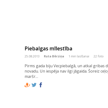
Piebalgas mīlestība
25.08.2013
Ruta Bērziņa
1 min lasīšanai
22 foto
Pirms gada biju Vecpiebalgā, un atkal gribas d
novadu. Un iespēja nav ilgi jāgaida. Šoreiz ce
maršr…