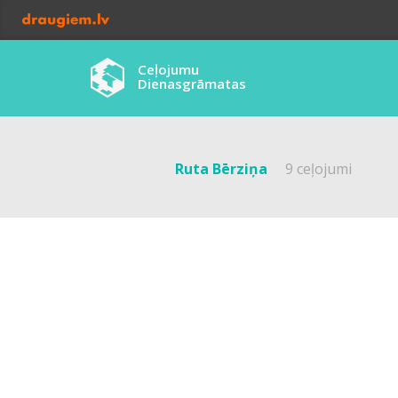
Ceļojumu
Dienasgrāmatas
Ruta Bērziņa
9 ceļojumi