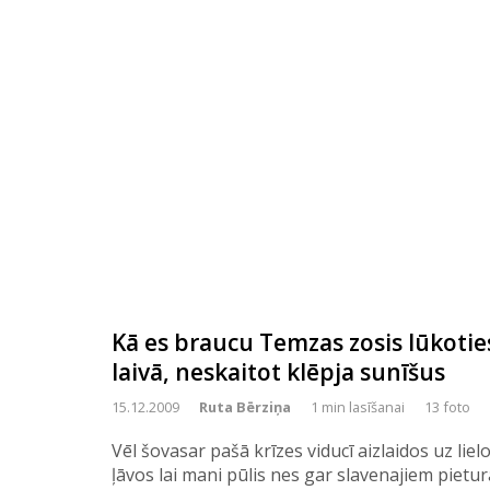
Kā es braucu Temzas zosis lūkoties
laivā, neskaitot klēpja sunīšus
15.12.2009
Ruta Bērziņa
1 min lasīšanai
13 foto
Vēl šovasar pašā krīzes viducī aizlaidos uz lie
ļāvos lai mani pūlis nes gar slavenajiem pietu