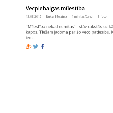
Vecpiebalgas mīlestība
13.08.2012
Ruta Bērziņa
1 min lasīšanai
3 foto
''Mīlestība nekad nemitas" - stāv rakstīts uz
kapos. Tiešām jādomā par šo veco patiesību. K
iem…