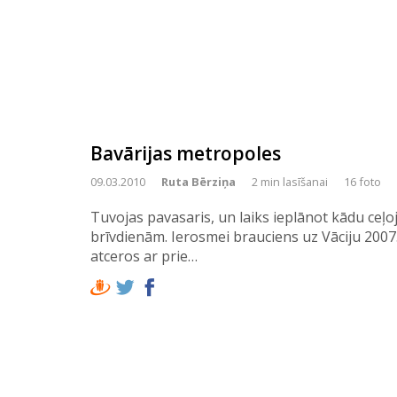
Bavārijas metropoles
09.03.2010
Ruta Bērziņa
2 min lasīšanai
16 foto
Tuvojas pavasaris, un laiks ieplānot kādu ceļ
brīvdienām. Ierosmei brauciens uz Vāciju 2007
atceros ar prie…