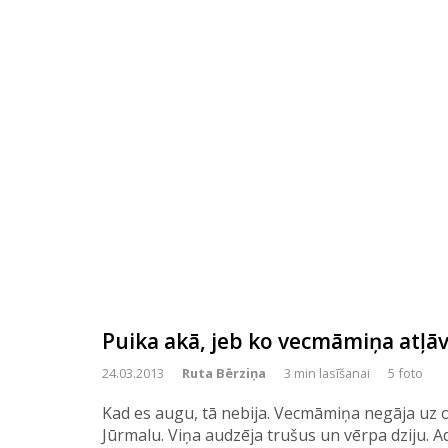
Puika akā, jeb ko vecmāmiņa atļā
24.03.2013
Ruta Bērziņa
3 min lasīšanai
5 foto
Kad es augu, tā nebija. Vecmāmiņa negāja uz
Jūrmalu. Viņa audzēja trušus un vērpa dziju. A