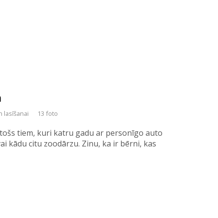
a
n lasīšanai
13 foto
stošs tiem, kuri katru gadu ar personīgo auto
i kādu citu zoodārzu. Zinu, ka ir bērni, kas