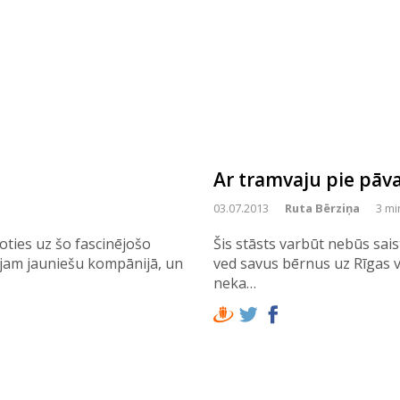
Ar tramvaju pie pāv
03.07.2013
Ruta Bērziņa
3 mi
oties uz šo fascinējošo
Šis stāsts varbūt nebūs sai
ļojam jauniešu kompānijā, un
ved savus bērnus uz Rīgas va
neka…