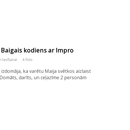
 Baigais kodiens ar Impro
n lasīšanai
4 foto
izdomāja, ka varētu Maija svētkos aizlaist
 Domāts, darīts, un ceļazīme 2 personām