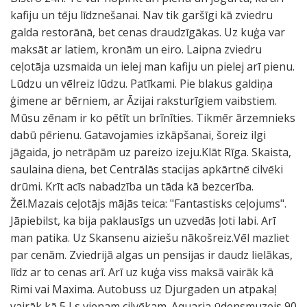
kafiju un tēju līdznešanai. Nav tik garšīgi kā zviedru
galda restorānā, bet cenas draudzīgākas. Uz kuģa var
maksāt ar latiem, kronām un eiro. Laipna zviedru
ceļotāja uzsmaida un ielej man kafiju un pielej arī pienu.
Lūdzu un vēlreiz lūdzu. Patīkami. Pie blakus galdiņa
ģimene ar bērniem, ar Āzijai raksturīgiem vaibstiem.
Mūsu zēnam ir ko pētīt un brīnīties. Tikmēr ārzemnieks
dabū pērienu. Gatavojamies izkāpšanai, šoreiz ilgi
jāgaida, jo netrāpām uz pareizo izeju.Klāt Rīga. Skaista,
saulaina diena, bet Centrālās stacijas apkārtnē cilvēki
drūmi. Krīt acīs nabadzība un tāda kā bezcerība.
Žēl.Mazais ceļotājs mājās teica: "Fantastisks ceļojums".
Jāpiebilst, ka bija paklausīgs un uzvedās ļoti labi. Arī
man patika. Uz Skansenu aiziešu nākošreiz.Vēl mazliet
par cenām. Zviedrijā algas un pensijas ir daudz lielākas,
līdz ar to cenas arī. Arī uz kuģa viss maksā vairāk kā
Rimi vai Maxima. Autobuss uz Djurgaden un atpakaļ
vairāk kā 5 Ls vienam cilvēkam. Aquaria ūdensmuzejs 90