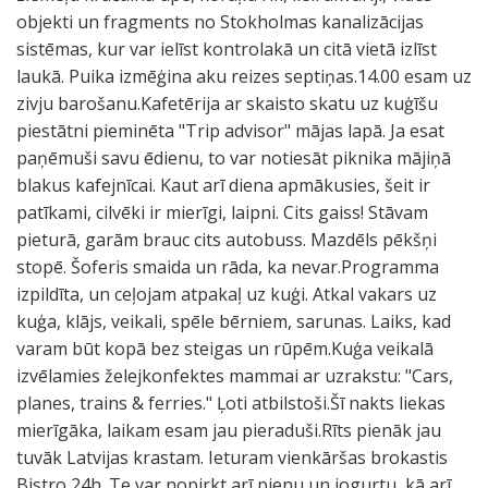
objekti un fragments no Stokholmas kanalizācijas
sistēmas, kur var ielīst kontrolakā un citā vietā izlīst
laukā. Puika izmēģina aku reizes septiņas.14.00 esam uz
zivju barošanu.Kafetērija ar skaisto skatu uz kuģīšu
piestātni pieminēta "Trip advisor" mājas lapā. Ja esat
paņēmuši savu ēdienu, to var notiesāt piknika mājiņā
blakus kafejnīcai. Kaut arī diena apmākusies, šeit ir
patīkami, cilvēki ir mierīgi, laipni. Cits gaiss! Stāvam
pieturā, garām brauc cits autobuss. Mazdēls pēkšņi
stopē. Šoferis smaida un rāda, ka nevar.Programma
izpildīta, un ceļojam atpakaļ uz kuģi. Atkal vakars uz
kuģa, klājs, veikali, spēle bērniem, sarunas. Laiks, kad
varam būt kopā bez steigas un rūpēm.Kuģa veikalā
izvēlamies želejkonfektes mammai ar uzrakstu: "Cars,
planes, trains & ferries." Ļoti atbilstoši.Šī nakts liekas
mierīgāka, laikam esam jau pieraduši.Rīts pienāk jau
tuvāk Latvijas krastam. Ieturam vienkāršas brokastis
Bistro 24h. Te var nopirkt arī pienu un jogurtu, kā arī