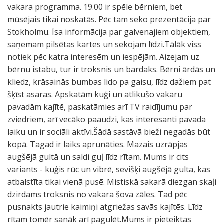
vakara programma. 19.00 ir spēle bērniem, bet
mūsējais tikai noskatās. Pēc tam seko prezentācija par
Stokholmu. Īsa informācija par galvenajiem objektiem,
saņemam pilsētas kartes un sekojam līdzi.Tālāk viss
notiek pēc katra interesēm un iespējām. Aizejam uz
bērnu istabu, tur ir troksnis un bardaks. Bērni ārdās un
kliedz, krāsainās bumbas lido pa gaisu, līdz dažiem pat
šķīst asaras. Apskatām kuģi un atlikušo vakaru
pavadām kajītē, paskatāmies arī TV raidījumu par
zviedriem, arī vecāko paaudzi, kas interesanti pavada
laiku un ir sociāli aktīvi.Šādā sastāvā bieži negadās būt
kopā. Tagad ir laiks aprunāties. Mazais uzrāpjas
augšējā gultā un saldi guļ līdz rītam. Mums ir cits
variants - kuģis rūc un vibrē, sevišķi augšējā gulta, kas
atbalstīta tikai vienā pusē. Mistiskā sakarā diezgan skaļi
dzirdams troksnis no vakara šova zāles. Tad pēc
pusnakts jautrie kaimiņi atgriežas savās kajītēs. Līdz
rītam tomēr sanāk arī pagulēt.Mums ir pieteiktas