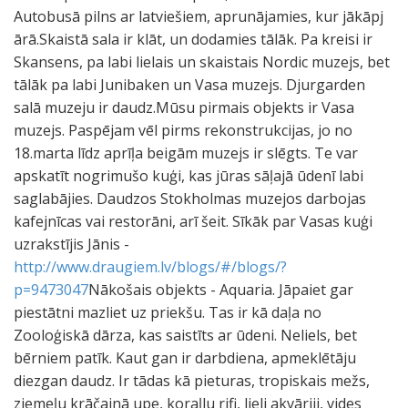
Autobusā pilns ar latviešiem, aprunājamies, kur jākāpj
ārā.Skaistā sala ir klāt, un dodamies tālāk. Pa kreisi ir
Skansens, pa labi lielais un skaistais Nordic muzejs, bet
tālāk pa labi Junibaken un Vasa muzejs. Djurgarden
salā muzeju ir daudz.Mūsu pirmais objekts ir Vasa
muzejs. Paspējam vēl pirms rekonstrukcijas, jo no
18.marta līdz aprīļa beigām muzejs ir slēgts. Te var
apskatīt nogrimušo kuģi, kas jūras sāļajā ūdenī labi
saglabājies. Daudzos Stokholmas muzejos darbojas
kafejnīcas vai restorāni, arī šeit. Sīkāk par Vasas kuģi
uzrakstījis Jānis -
http://www.draugiem.lv/blogs/#/blogs/?
p=9473047
Nākošais objekts - Aquaria. Jāpaiet gar
piestātni mazliet uz priekšu. Tas ir kā daļa no
Zooloģiskā dārza, kas saistīts ar ūdeni. Neliels, bet
bērniem patīk. Kaut gan ir darbdiena, apmeklētāju
diezgan daudz. Ir tādas kā pieturas, tropiskais mežs,
ziemeļu krāčainā upe, koraļlu rifi, lieli akvāriji, vides