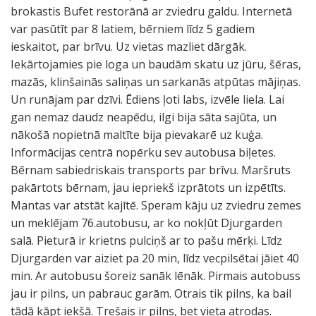
brokastis Bufet restorānā ar zviedru galdu. Internetā
var pasūtīt par 8 latiem, bērniem līdz 5 gadiem
ieskaitot, par brīvu. Uz vietas mazliet dārgāk.
Iekārtojamies pie loga un baudām skatu uz jūru, šēras,
mazās, klinšainās saliņas un sarkanās atpūtas mājiņas.
Un runājam par dzīvi. Ēdiens ļoti labs, izvēle liela. Lai
gan nemaz daudz neapēdu, ilgi bija sāta sajūta, un
nākošā nopietnā maltīte bija pievakarē uz kuģa.
Informācijas centrā nopērku sev autobusa biļetes.
Bērnam sabiedriskais transports par brīvu. Maršruts
pakārtots bērnam, jau iepriekš izprātots un izpētīts.
Mantas var atstāt kajītē. Speram kāju uz zviedru zemes
un meklējam 76.autobusu, ar ko nokļūt Djurgarden
salā. Pieturā ir krietns pulciņš ar to pašu mērķi. Līdz
Djurgarden var aiziet pa 20 min, līdz vecpilsētai jāiet 40
min. Ar autobusu šoreiz sanāk lēnāk. Pirmais autobuss
jau ir pilns, un pabrauc garām. Otrais tik pilns, ka bail
tādā kāpt iekšā. Trešais ir pilns, bet vieta atrodas.