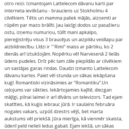
otro reizi. Izmantojam Lattelecom dāvanu karti par
interneta ievilkšanu - brauciens uz Stokholmu 4
cilvēkiem. Tētis un mamma paliek mājās, aizņemti ar
rūpēm par mazo brālīti. Jau laicīgi dodos uz pasažieru
ostu, izņemu numuriņu, tūlīt mani apkalpo,
piereģistrēju visus 3 braucējus un aizpildu veidlapu par
aizbildniecību. Līdzi ir '''Rimi" maiss ar pārtiku, ko 2
dienās arī iztukšojām. Nopērku vēl Narvesenā 2 lielās
ūdens pudeles. Drīz pēc tam zāle piepildās ar cilvēkiem
un sastājas garas rindas. Daudzi izmanto Lattelecom
dāvanu kartes. Paiet vēl stunda un sākas iekāpšana
kuģī. Romantiski vizināsimies ar "Romantiku".Un
ceļojums var sākties. Iekārtojamies kajītē, diezgan
mājīgi, pilnai laimei ir arī dīvāns un televizors. Tad ejam
skatīties, kā kuģis iebrauc jūrā. Ir saulains februāra
nogales vakars, uzpūš dzestrs vējš, bet marta
aukstums vēl priekšā. Jūra mierīga, kā vienmēr skaista,
ūdenī peld nelieli ledus gabali. Ejam iekšā, un sākas