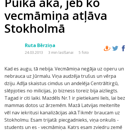
Puika akā, jeb ko
vecmāmiņa atļāva
Stokholmā
Ruta Bērziņa
24.03.2013
3 min lasīšanai
5 foto
Kad es augu, tā nebija. Vecmāmiņa negāja uz operu un
nebrauca uz Jūrmalu. Viņa audzēja trušus un vērpa
dziju. Adīja skaistus cimdus un andelēja Centrāltirgū,
slēpjoties no milicijas, jo bizness toreiz bija aizliegts.
Tagad ir citi laiki. Mazdēls Nr.1 ir pietiekami liels, lai bez
mammas dotos uz ārzemēm. Mazā Latvijas meitenīte
vēl nav iekritusi kanalizācijas akā.Tikmēr braucam uz
Stokholmu. Esam trijatā: piecgadnieks, viņa onkulis -
students un es - vecmāmiņa. Katrs esam zviedru zemē