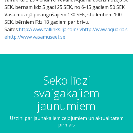
SEK, bērnam līdz 5 gadi 25 SEK, no 6-15 gadiem 50 SEK.
Vasa muzejā pieaugušajiem 130 SEK, studentiem 100
SEK, bērniem līdz 18 gadiem par brīvu.
Saites:
http://www.tallinksilja.com/lv
http://www.aquaria.s
e
http://www.vasamuseet.se
V
L
T
Z
P
a
i
ū
i
u
s
e
l
v
i
a
l
ī
j
k
Seko līdzi
m
o
t
u
a
u
k
s
b
a
svaigākajiem
z
r
ā
a
k
e
o
k
r
ā
jaunumiem
j
k
s
o
.
ā
o
i
š
A
Uzzini par jaunākajiem ceļojumiem un aktualitātēm
.
d
e
a
q
pirmais
i
s
n
u