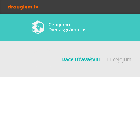
Ceļojumu
Dienasgrāmatas
Dace Džavašvili
11 ceļojumi