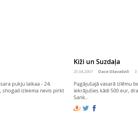
Kiži un Suzdaļa
25.04.2007
Dace Džavašvili
3
ara pukju laikaa - 24.
Pagājušajā vasarā izlēmu be
, shogad izleema nevis pirkt
iekrājušies kādi 500 eur, d
Sank…