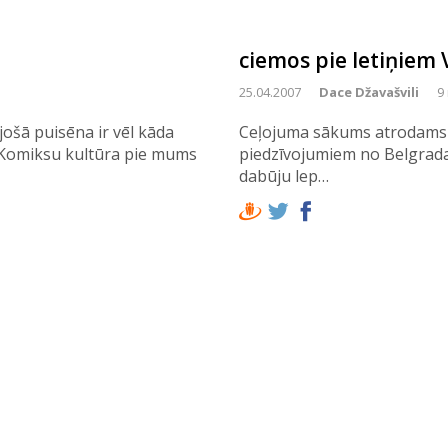
ciemos pie letiņiem
25.04.2007
Dace Džavašvili
9
jošā puisēna ir vēl kāda
Ceļojuma sākums atrodams z
si. Komiksu kultūra pie mums
piedzīvojumiem no Belgradas
dabūju lep…