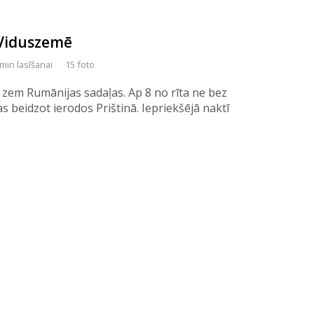
 Viduszemē
 min lasīšanai
15 foto
em Rumānijas sadaļas. Ap 8 no rīta ne bez
 beidzot ierodos Prištinā. Iepriekšējā naktī