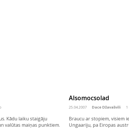
Alsomocsolad
o
25.04.2007
Dace Džavašvili
1
us. Kādu laiku staigāju
Braucu ar stopiem, visiem i
n valūtas maiņas punktiem.
Ungaariju, pa Eiropas austr