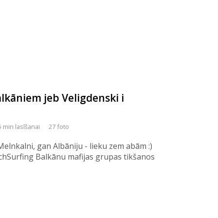
alkāniem jeb Veligdenski i
5 min lasīšanai
27 foto
elnkalni, gan Albāniju - lieku zem abām :)
chSurfing Balkānu mafijas grupas tikšanos