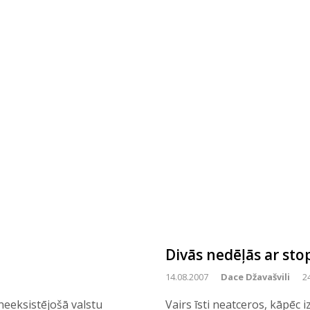
Divās nedēļās ar st
14.08.2007
Dace Džavašvili
2
 neeksistējošā valstu
Vairs īsti neatceros, kāpēc 