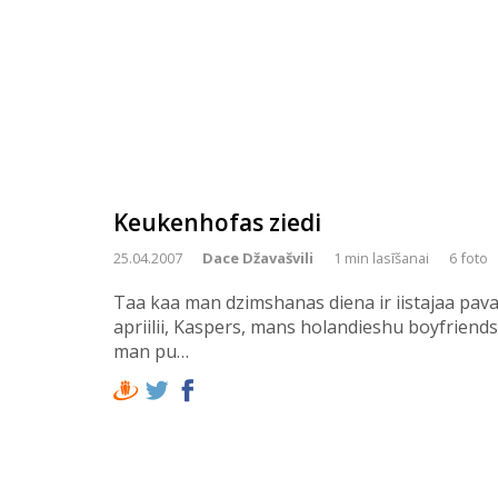
Keukenhofas ziedi
25.04.2007
Dace Džavašvili
1 min lasīšanai
6 foto
Taa kaa man dzimshanas diena ir iistajaa pavas
apriilii, Kaspers, mans holandieshu boyfriends
man pu…