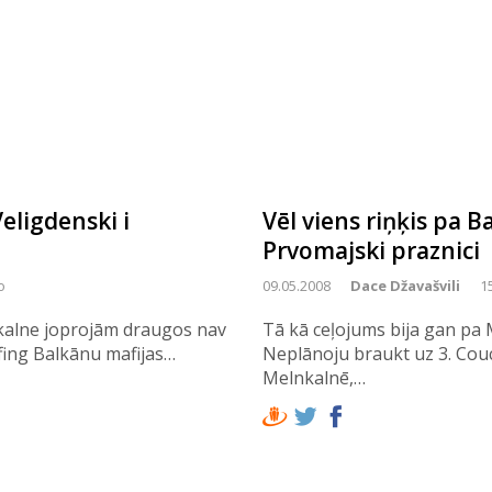
eligdenski i
Vēl viens riņķis pa B
Prvomajski praznici
o
09.05.2008
Dace Džavašvili
1
nkalne joprojām draugos nav
Tā kā ceļojums bija gan pa M
rfing Balkānu mafijas…
Neplānoju braukt uz 3. Cou
Melnkalnē,…