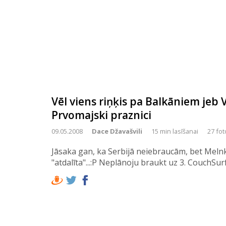
Vēl viens riņķis pa Balkāniem jeb V
Prvomajski praznici
09.05.2008
Dace Džavašvili
15 min lasīšanai
27 fot
Jāsaka gan, ka Serbijā neiebraucām, bet Mel
"atdalīta"...:P Neplānoju braukt uz 3. CouchSu