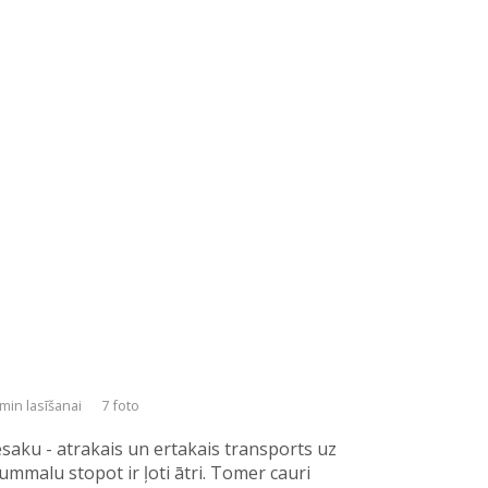
 min lasīšanai
7 foto
esaku - atrakais un ertakais transports uz
ummalu stopot ir ļoti ātri. Tomer cauri