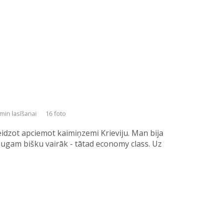
 min lasīšanai
16 foto
idzot apciemot kaimiņzemi Krieviju. Man bija
raugam bišku vairāk - tātad economy class. Uz