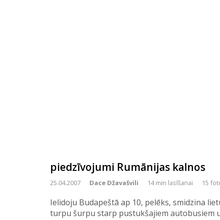
piedzīvojumi Rumānijas kalnos
25.04.2007
Dace Džavašvili
14 min lasīšanai
15 fot
Ielidoju Budapeštā ap 10, pelēks, smidzina liet
turpu šurpu starp pustukšajiem autobusiem u