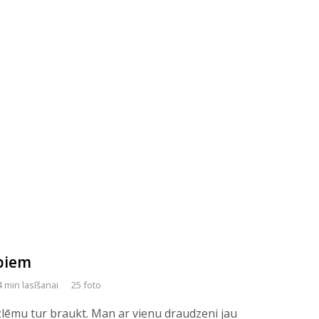
opiem
4 min lasīšanai
25 foto
izlēmu tur braukt. Man ar vienu draudzeni jau