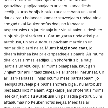
gataviibaa. papljaapaajaam ar vienu kanaadieshu
leediju, kuras hobijs ir pukju audzeeshana un kurai
daudz radu holandee, kameer staveejaam rindaa. vinja
shogad tikai Keukenhofas deelj no Kanaadas
atspeerusies un jau zinaaja kur vinjai jaaiet lai tieshi to
tupju shkjirni redzeetu... Garum garaa rinda atkal pie
autobusa, un tas autobuss pavisam mazninsh un
nemaz tik biezhi neiet. Mums
baigi noveicaas
, jo
tikaam iekshaa kaa priekshpeedeejais paaris. Aiz mums
tikai divas sirmas leedijas. Un shoferiitis bija baigi
jautrais un visu celju ar mums pljaapaaja, kaut gan
vinjiem tur arii ir taas ziimes, ka ar shoferi nerunaat. Un
arii sarkaanaaas liinijas likumu mees parkaapaam, jo
leedijas staveeja pie pasha shofera loga... nu autobuss
piebaazts liidz malaam. Atpakaljceljam shoferiitis mums
ieteica njemt
citu autobusu
un paraadija pieturu 50 m
attaalumaa no Keukenhofas ieejas. Mees taa arii