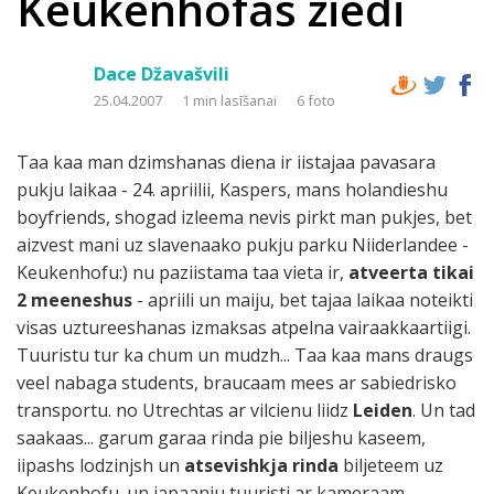
Keukenhofas ziedi
Dace Džavašvili
25.04.2007
1 min lasīšanai
6 foto
Taa kaa man dzimshanas diena ir iistajaa pavasara
pukju laikaa - 24. apriilii, Kaspers, mans holandieshu
boyfriends, shogad izleema nevis pirkt man pukjes, bet
aizvest mani uz slavenaako pukju parku Niiderlandee -
Keukenhofu:) nu paziistama taa vieta ir,
atveerta tikai
2 meeneshus
- apriili un maiju, bet tajaa laikaa noteikti
visas uztureeshanas izmaksas atpelna vairaakkaartiigi.
Tuuristu tur ka chum un mudzh... Taa kaa mans draugs
veel nabaga students, braucaam mees ar sabiedrisko
transportu. no Utrechtas ar vilcienu liidz
Leiden
. Un tad
saakaas... garum garaa rinda pie biljeshu kaseem,
iipashs lodzinjsh un
atsevishkja rinda
biljeteem uz
Keukenhofu. un japaanju tuuristi ar kameraam