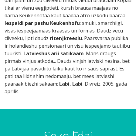
dariijaam un 200 cilveeku rindas vietaa braucaam kopaa
tikai ar vienu eegjiptieti, kursh brauca maajaas no
darba Keukenhofaa kaut kaadaa atro uzkodu baaraa.
Iespaidi par pashu Keukenhofu
: smuki, smarzhiigi,
visas iespeejaamaas kraasas un formas. Daudz vecu
cilveeku, ljoti daudz
ritenjkreeslu
. Paarsvaraa publika
ir holandieshu pensionaari un visu iespeejamo tautiibu
tuuristi.
Latvieshus arii satikaam
. Mans draugs
pirmais vinjus atkoda... Daudz vinjsh latviski nezina, bet
pa Latvijaa pavadiito laiku kaut ko ir sacis saprast. Es
pati taa liidz shim nedomaaju, bet mees latvieshi
paaraak biezhi sakaam:
Labi, Labi
. Divreiz. 2005. gada
aprīlis
Seko līdzi