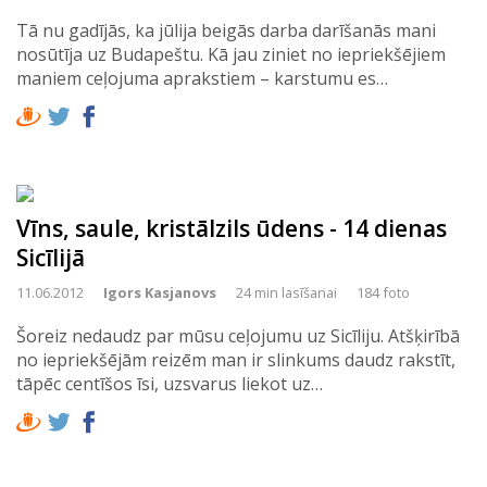
Tā nu gadījās, ka jūlija beigās darba darīšanās mani
nosūtīja uz Budapeštu. Kā jau ziniet no iepriekšējiem
maniem ceļojuma aprakstiem – karstumu es…
Vīns, saule, kristālzils ūdens - 14 dienas
Sicīlijā
11.06.2012
Igors Kasjanovs
24 min lasīšanai
184 foto
Šoreiz nedaudz par mūsu ceļojumu uz Sicīliju. Atšķirībā
no iepriekšējām reizēm man ir slinkums daudz rakstīt,
tāpēc centīšos īsi, uzsvarus liekot uz…