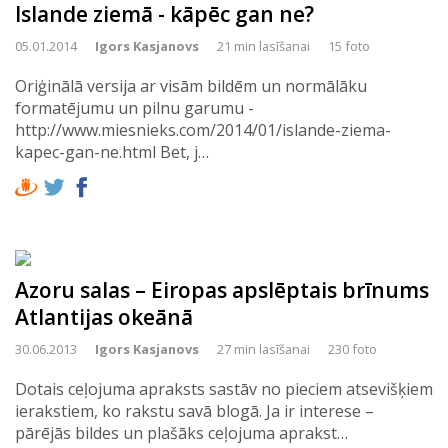
Islande ziemā - kāpēc gan ne?
05.01.2014
Igors Kasjanovs
21 min lasīšanai
15 foto
Oriģinālā versija ar visām bildēm un normālāku
formatējumu un pilnu garumu -
http://www.miesnieks.com/2014/01/islande-ziema-
kapec-gan-ne.html Bet, j…
Azoru salas – Eiropas apslēptais brīnums
Atlantijas okeānā
30.06.2013
Igors Kasjanovs
27 min lasīšanai
230 foto
Dotais ceļojuma apraksts sastāv no pieciem atsevišķiem
ierakstiem, ko rakstu savā blogā. Ja ir interese –
pārējās bildes un plašāks ceļojuma aprakst…