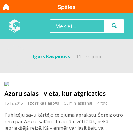
Igors Kasjanovs
11 ceļojumi
Azoru salas - vieta, kur atgriezties
16.12.2015
Igors Kasjanovs
55 min lasīšanai
4 foto
Publicēju savu kārtējo ceļojuma aprakstu. Šoreiz otro
reizi par Azoru salām - braucām vēl tālāk, nekā
iepriekšējā reizē. Kā vienmēr var lasīt šeit, va…