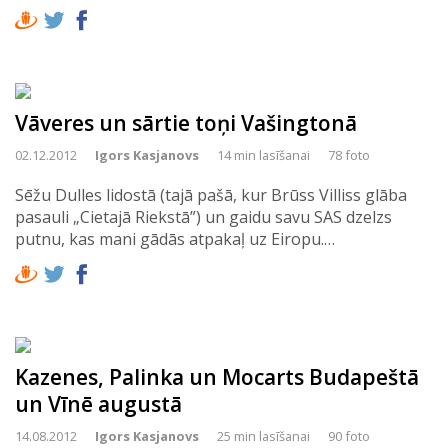
Vāveres un sārtie toņi Vašingtonā
02.12.2012
Igors Kasjanovs
14 min lasīšanai
78 foto
Sēžu Dulles lidostā (tajā pašā, kur Brūss Villiss glāba
pasauli „Cietajā Riekstā”) un gaidu savu SAS dzelzs
putnu, kas mani gādās atpakaļ uz Eiropu.…
Kazenes, Palinka un Mocarts Budapeštā
un Vīnē augustā
14.08.2012
Igors Kasjanovs
25 min lasīšanai
90 foto