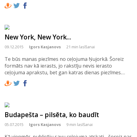
New York, New York...
09.12.2015
Igors Kasjanovs
21 min lasīšanai
Te būs manas piezīmes no ceļojuma Ņujorkā. Šoreiz
formāts nav kā ierasts, jo rakstīju nevis ierasto
ceļojuma aprakstu, bet gan katras dienas piezīmes.…
Budapešta – pilsēta, ko baudīt
05.07.2015
Igors Kasjanovs
9 min lasīšanai
Kā vienmēr, publicēju savu ceļojuma atskati - šoreiz par