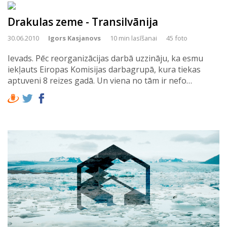
Drakulas zeme - Transilvānija
30.06.2010
Igors Kasjanovs
10 min lasīšanai
45 foto
Ievads. Pēc reorganizācijas darbā uzzināju, ka esmu
iekļauts Eiropas Komisijas darbagrupā, kura tiekas
aptuveni 8 reizes gadā. Un viena no tām ir nefo…