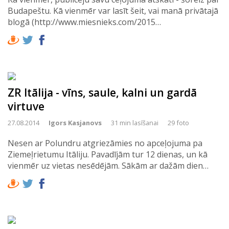
Budapeštu. Kā vienmēr var lasīt šeit, vai manā privātajā
blogā (http://www.miesnieks.com/2015…
ZR Itālija - vīns, saule, kalni un gardā
virtuve
27.08.2014
Igors Kasjanovs
31 min lasīšanai
29 foto
Nesen ar Polundru atgriezāmies no apceļojuma pa
Ziemeļrietumu Itāliju. Pavadījām tur 12 dienas, un kā
vienmēr uz vietas nesēdējām. Sākām ar dažām dien…