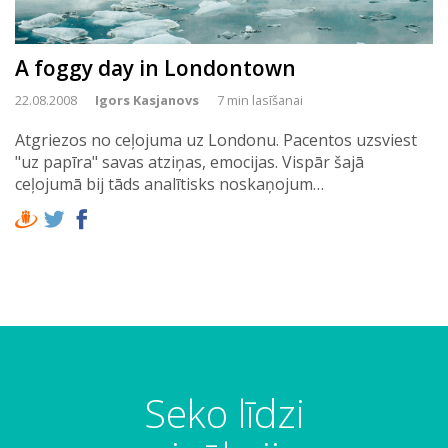
A foggy day in Londontown
22.08.2008
Igors Kasjanovs
7 min lasīšanai
Atgriezos no ceļojuma uz Londonu. Pacentos uzsviest
"uz papīra" savas atziņas, emocijas. Vispār šajā
ceļojumā bij tāds analītisks noskaņojum…
Seko līdzi