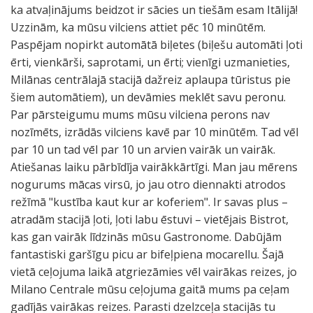
ka atvaļinājums beidzot ir sācies un tiešām esam Itālijā!
Uzzinām, ka mūsu vilciens attiet pēc 10 minūtēm.
Paspējam nopirkt automātā biļetes (biļešu automāti ļoti
ērti, vienkārši, saprotami, un ērti; vienīgi uzmanieties,
Milānas centrālajā stacijā dažreiz aplaupa tūristus pie
šiem automātiem), un devāmies meklēt savu peronu.
Par pārsteigumu mums mūsu vilciena perons nav
nozīmēts, izrādās vilciens kavē par 10 minūtēm. Tad vēl
par 10 un tad vēl par 10 un arvien vairāk un vairāk.
Atiešanas laiku pārbīdīja vairākkārtīgi. Man jau mērens
nogurums mācas virsū, jo jau otro diennakti atrodos
režīmā "kustība kaut kur ar koferiem". Ir savas plus –
atradām stacijā ļoti, ļoti labu ēstuvi – vietējais Bistrot,
kas gan vairāk līdzinās mūsu Gastronome. Dabūjām
fantastiski garšīgu picu ar bifeļpiena mocarellu. Šajā
vietā ceļojuma laikā atgriezāmies vēl vairākas reizes, jo
Milano Centrale mūsu ceļojuma gaitā mums pa ceļam
gadījās vairākas reizes. Parasti dzelzceļa stacijās tu