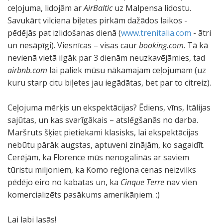
ceļojuma, lidojām ar
AirBaltic
uz Malpensa lidostu.
Savukārt vilciena biļetes pirkām dažādos laikos -
pēdējās pat izlidošanas dienā (
www.trenitalia.com
- ātri
un nesāpīgi). Viesnīcas – visas caur
booking.com
. Tā kā
nevienā vietā ilgāk par 3 dienām neuzkavējāmies, tad
airbnb.com
lai paliek mūsu nākamajam ceļojumam (uz
kuru starp citu biļetes jau iegādātas, bet par to citreiz).
Ceļojuma mērķis un ekspektācijas? Ēdiens, vīns, Itālijas
sajūtas, un kas svarīgākais – atslēgšanās no darba.
Maršruts šķiet pietiekami klasisks, lai ekspektācijas
nebūtu pārāk augstas, aptuveni zinājām, ko sagaidīt.
Cerējām, ka Florence mūs nenogalinās ar saviem
tūristu miljoniem, ka Komo reģiona cenas neizvilks
pēdējo eiro no kabatas un, ka
Cinque Terre
nav vien
komercializēts pasākums amerikāņiem. :)
Lai labi lasās!