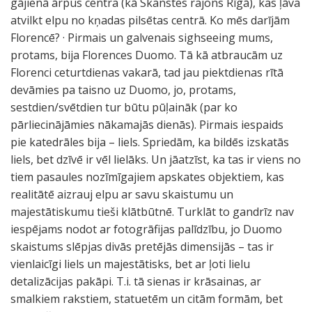
gājienā ārpus centra (kā Skanstes rajons Rīgā), kas ļāva
atvilkt elpu no kņadas pilsētas centrā. Ko mēs darījām
Florencē? · Pirmais un galvenais sighseeing mums,
protams, bija Florences Duomo. Tā kā atbraucām uz
Florenci ceturtdienas vakarā, tad jau piektdienas rītā
devāmies pa taisno uz Duomo, jo, protams,
sestdien/svētdien tur būtu pūļaināk (par ko
pārliecinājāmies nākamajās dienās). Pirmais iespaids
pie katedrāles bija – liels. Spriedām, ka bildēs izskatās
liels, bet dzīvē ir vēl lielāks. Un jāatzīst, ka tas ir viens no
tiem pasaules nozīmīgajiem apskates objektiem, kas
realitātē aizrauj elpu ar savu skaistumu un
majestātiskumu tieši klātbūtnē. Turklāt to gandrīz nav
iespējams nodot ar fotogrāfijas palīdzību, jo Duomo
skaistums slēpjas divās pretējās dimensijās – tas ir
vienlaicīgi liels un majestātisks, bet ar ļoti lielu
detalizācijas pakāpi. T.i. tā sienas ir krāsainas, ar
smalkiem rakstiem, statuetēm un citām formām, bet