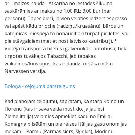
arī "maizes nauda". Atkarībā no iestādes šikuma
saskārāmies ar maksu no 1.00 līdz 3.00 Eur (par
personu). Tāpēc bieži, ja vien vēlaties iedzert espresso
vai apēst kādu brioche (radziņu/kruasānu), bāros un
kafejnīcās ir iespēja to nobaudīt arī turpat pie letes, vai
pie stāvgaldiem (metiet nost latvisko kautrību J). *
Vietējā transporta biļetes (galvenokārt autobusa) tiek
tirgotas tuvākajos Tabacchi, jeb tabakas
veikaliņos/kioskiņos, kas ir daudz foršāka mūsu
Narvessen versija.
Boloņa - ceļojuma pārsteigums
Kad plānojām ceļojumu, sapratām, ka starp Komo un
Florenci (kas ir sava veida must-do, ja jau esi
Ziemeļitālijā) vēlamies apmeklēt kādu no Emilia-
Romagna pilsētām un pie reizes Itālijas gastronomijas
mekām – Parmu (Parmas siers, šķiņķis), Modenu