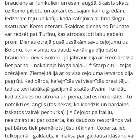
brauciens ar funikulieri un esam augšā. Skaists skats
uz Komo pilsētu un apkārt esošajām kalnu grēdām.
Iedzērām tēju un kafiju kādā kafejnīcā ar brīnišķīgu
skatu pāri Komo ezeram. Skaidrās dienās no Brunate
var redzēt pat Turīnu, kas atrodas ļoti labu gabalu
prom. Dienas otrajā pusē uzsākām savu ceļojumu uz
Boloņu, kur vismaz es daudz vairāk gaidīju pašu
braucienu, nevis Boloņu, jo jābrauc bija ar Frecciarossa.
Bet par to – nākamajā bloga daļā... J * Starp citu - tējas
dzērājiem. Ziemeļitālijā ar to visa ceļojuma ietvaros bija
pagrūti. Kad bāros, kafejnīcās vai viesnīcās prasi tēju,
tad uz tevi labākajā gadījumā skatās dīvaini. Turklāt,
kad atsakies no citrona un piena, tad esi nokristīts - tu
noteikti esi anglis (tas nekas, ka iededzis un bārdains
izskatos vairāk pēc turka). J * Ceļojot pa Itāliju,
neaizmirstiet par coperta, kas daudzos restorānos vai
pat bāros tiek piemērots Jūsu rēķinam. Coperta, jeb
tulkojumā - galdauts, ir maksa par galdauta klāšanu vai