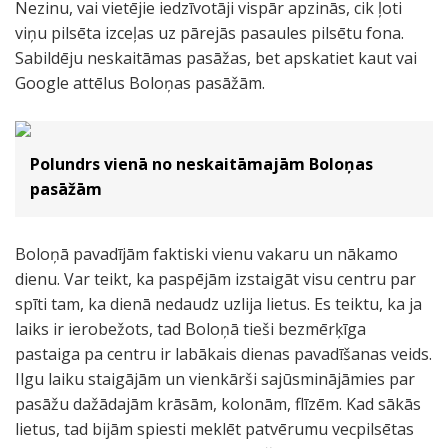
Nezinu, vai vietējie iedzīvotāji vispār apzinās, cik ļoti
viņu pilsēta izceļas uz pārejās pasaules pilsētu fona.
Sabildēju neskaitāmas pasāžas, bet apskatiet kaut vai
Google attēlus Boloņas pasāžām.
Polundrs vienā no neskaitāmajām Boloņas
pasāžām
Boloņā pavadījām faktiski vienu vakaru un nākamo
dienu. Var teikt, ka paspējām izstaigāt visu centru par
spīti tam, ka dienā nedaudz uzlija lietus. Es teiktu, ka ja
laiks ir ierobežots, tad Boloņā tieši bezmērķīga
pastaiga pa centru ir labākais dienas pavadīšanas veids.
Ilgu laiku staigājām un vienkārši sajūsminājāmies par
pasāžu dažādajām krāsām, kolonām, flīzēm. Kad sākās
lietus, tad bijām spiesti meklēt patvērumu vecpilsētas