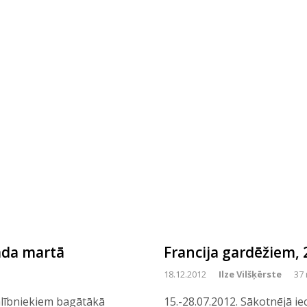
ada martā
Francija gardēžiem, 
18.12.2012
Ilze Vilšķērste
37 
dalībniekiem bagātākā
15.-28.07.2012. Sākotnējā ie