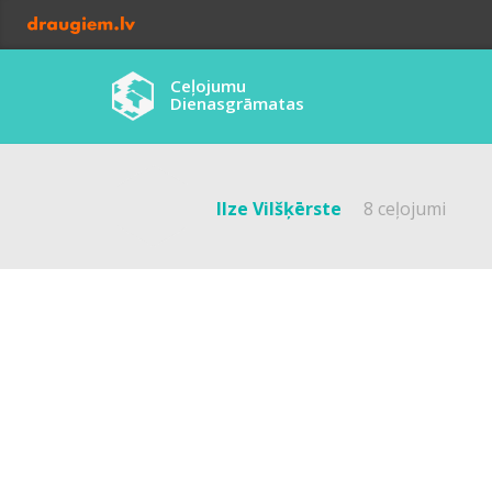
Ceļojumu
Dienasgrāmatas
Ilze Vilšķērste
8 ceļojumi