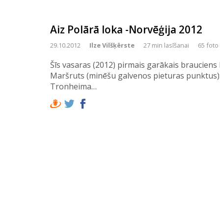
Aiz Polārā loka -Norvēģija 2012
29.10.2012
Ilze Vilšķērste
27 min lasīšanai
65 foto
Šīs vasaras (2012) pirmais garākais braucie
Maršruts (minēšu galvenos pieturas punktus)
Tronheima…