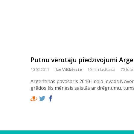
Putnu vērotāju piedzīvojumi Arge
10.02.2011
Ilze Vilšķērste
10 min lasīšanai
70 foto
Argentīnas pavasaris 2010 I daļa Ievads Nove
grādos šis mēnesis saistās ar drēgnumu, tums