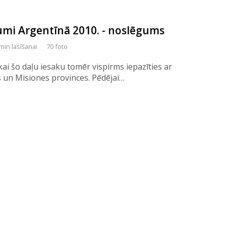
umi Argentīnā 2010. - noslēgums
min lasīšanai
70 foto
tikai šo daļu iesaku tomēr vispirms iepazīties ar
s un Misiones provinces. Pēdējai…