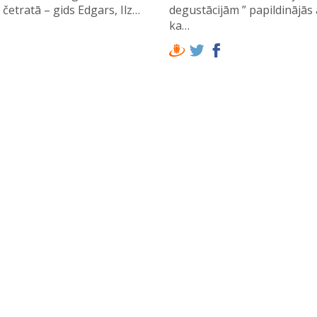
četratā – gids Edgars, Ilz…
degustācijām ” papildinājās
ka…