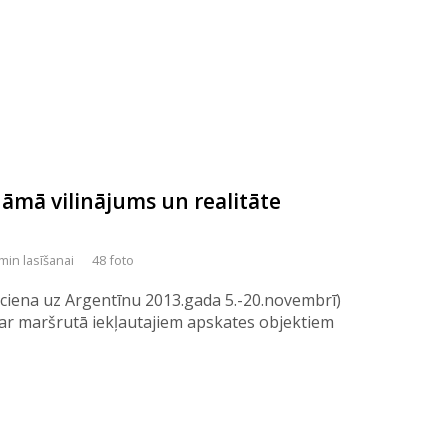
āmā vilinājums un realitāte
min lasīšanai
48 foto
ciena uz Argentīnu 2013.gada 5.-20.novembrī)
par maršrutā iekļautajiem apskates objektiem