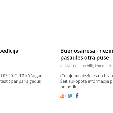
edīcija
Buenosairesa - nezin
pasaules otrā pusē
01.12.2013
Ilze Vilšķērste
15 
1.03.2012. Tā kā šogad
(Ceļojuma piezīmes no brau
tāstīt par pāris gadus
Šeit apkopota informācija 
un notik…