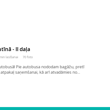
īnā - II daļa
min lasīšanai
70 foto
s autobusā! Pie autobusa nododam bagāžu, pretī
 atpakaļ saņemšanai, kā arī atvadāmies no…