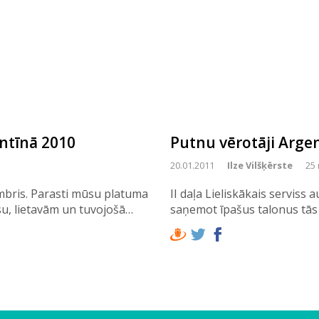
ntīnā 2010
Putnu vērotāji Argent
20.01.2011
Ilze Vilšķērste
25 
mbris. Parasti mūsu platuma
II daļa Lieliskākais servis
u, lietavām un tuvojošā…
saņemot īpašus talonus tās