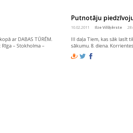
Putnotāju piedzīvoj
10.02.2011
Ilze Vilšķērste
28 
ns kopā ar DABAS TŪRĒM.
III daļa Tiem, kas sāk lasīt 
: Rīga – Stokholma –
sākumu. 8. diena. Korriente