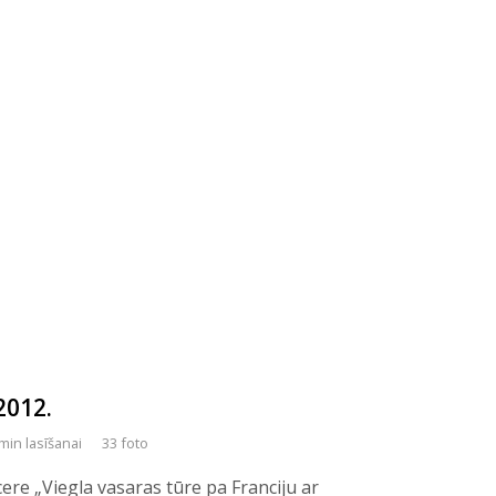
2012.
min lasīšanai
33 foto
cere „Viegla vasaras tūre pa Franciju ar