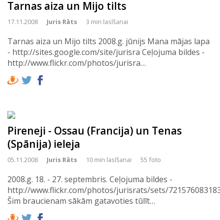
Tarnas aiza un Mijo tilts
17.11.2008
Juris Rāts
3 min lasīšanai
Tarnas aiza un Mijo tilts 2008.g. jūnijs Mana mājas lapa
- http://sites.google.com/site/jurisra Ceļojuma bildes -
http://www.flickr.com/photos/jurisra…
Pireneji - Ossau (Francija) un Tenas
(Spānija) ieleja
05.11.2008
Juris Rāts
10 min lasīšanai
55 foto
2008.g. 18. - 27. septembris. Ceļojuma bildes -
http://www.flickr.com/photos/jurisrats/sets/72157608318
Šim braucienam sākām gatavoties tūlīt…