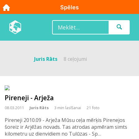
Juris Rāts
8 ceļojumi
Pireneji - Arježa
08.03.2011
Juris Rāts
3 min lasīšanai
21 foto
Pireneji 2010.09 - Arježa Mūsu ceļa mērķis Pirenejos
šoreiz ir Arjēžas novads. Tas atrodas apmēram simts
kilometru uz dienvidiem no Tulūzas - Sp…