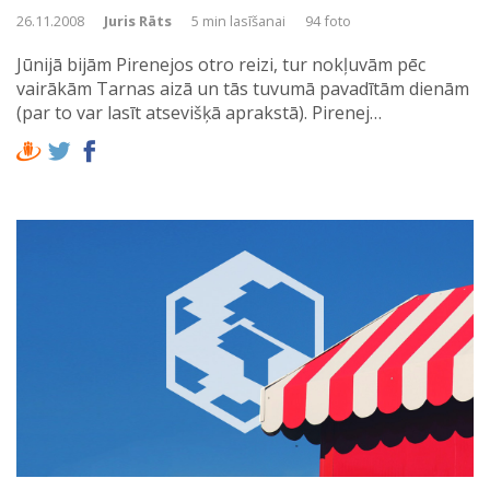
26.11.2008
Juris Rāts
5 min lasīšanai
94 foto
Jūnijā bijām Pirenejos otro reizi, tur nokļuvām pēc
vairākām Tarnas aizā un tās tuvumā pavadītām dienām
(par to var lasīt atsevišķā aprakstā). Pirenej…