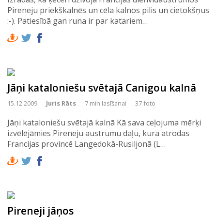
Pireneju priekškalnēs un cēla kalnos pilis un cietokšņus
:-). Patiesībā gan runa ir par katariem…
Jāņi kataloniešu svētajā Canigou kalnā
15.12.2009
Juris Rāts
7 min lasīšanai
37 foto
Jāņi kataloniešu svētajā kalnā Kā sava ceļojuma mērķi
izvēlējāmies Pireneju austrumu daļu, kura atrodas
Francijas provincē Langedokā-Rusiljonā (L…
Pireneji jāņos