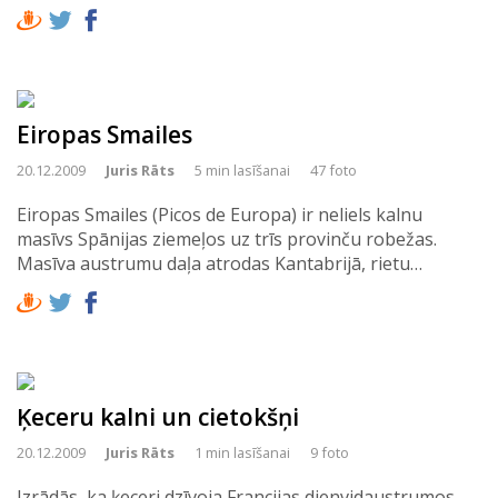
Eiropas Smailes
20.12.2009
Juris Rāts
5 min lasīšanai
47 foto
Eiropas Smailes (Picos de Europa) ir neliels kalnu
masīvs Spānijas ziemeļos uz trīs provinču robežas.
Masīva austrumu daļa atrodas Kantabrijā, rietu…
Ķeceru kalni un cietokšņi
20.12.2009
Juris Rāts
1 min lasīšanai
9 foto
Izrādās, ka ķeceri dzīvoja Francijas dienvidaustrumos