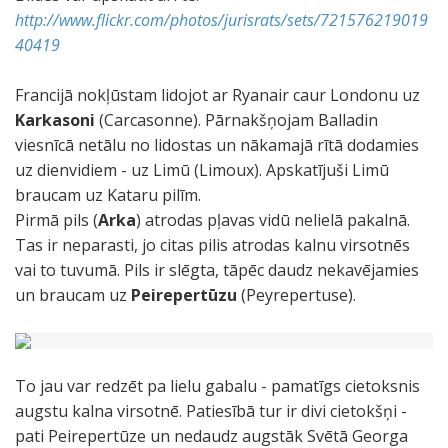
http://www.flickr.com/photos/jurisrats/sets/721576219019
40419
Francijā nokļūstam lidojot ar Ryanair caur Londonu uz
Karkasoni
(Carcasonne). Pārnakšņojam Balladin
viesnīcā netālu no lidostas un nākamajā rītā dodamies
uz dienvidiem - uz Limū (Limoux). Apskatījuši Limū
braucam uz Kataru pilīm.
Pirmā pils (
Arka
) atrodas pļavas vidū nelielā pakalnā.
Tas ir neparasti, jo citas pilis atrodas kalnu virsotnēs
vai to tuvumā. Pils ir slēgta, tāpēc daudz nekavējamies
un braucam uz
Peirepertūzu
(Peyrepertuse).
To jau var redzēt pa lielu gabalu - pamatīgs cietoksnis
augstu kalna virsotnē. Patiesībā tur ir divi cietokšņi -
pati Peirepertūze un nedaudz augstāk Svētā Georga