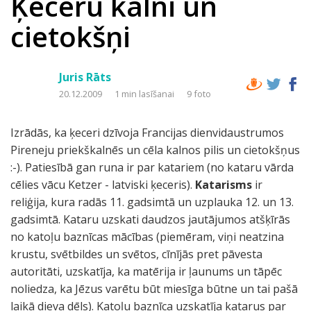
Ķeceru kalni un
cietokšņi
Juris Rāts
20.12.2009
1 min lasīšanai
9 foto
Izrādās, ka ķeceri dzīvoja Francijas dienvidaustrumos
Pireneju priekškalnēs un cēla kalnos pilis un cietokšņus
:-). Patiesībā gan runa ir par katariem (no kataru vārda
cēlies vācu Ketzer - latviski ķeceris).
Katarisms
ir
reliģija, kura radās 11. gadsimtā un uzplauka 12. un 13.
gadsimtā. Kataru uzskati daudzos jautājumos atšķīrās
no katoļu baznīcas mācības (piemēram, viņi neatzina
krustu, svētbildes un svētos, cīnījās pret pāvesta
autoritāti, uzskatīja, ka matērija ir ļaunums un tāpēc
noliedza, ka Jēzus varētu būt miesīga būtne un tai pašā
laikā dieva dēls). Katoļu baznīca uzskatīja katarus par