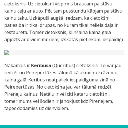
cietoksnis. Uz cietoksni vispirms braucam pa stāvu
kalnu ceļu ar auto. Pēc tam pusstundu kāpjam pa stāvu
kalnu taku. Uzkāpuši augšā, redzam, ka cietokšņi
patiesībā ir tikai drupas, no kurām tikai neliela daļa ir
restaurēta. Tomēr cietoksnis, klinšaina kalna galā
apjozts ar diviem mūriem, izskatās pietiekami iespaidīgi.
Nākamais ir
Keribusa
(Queribus) cietoksnis. To var jau
redzēt no Peirepertūzes tālumā kā akmeņu krāvumu
kalna galā. Keribus neatpaliek iespaidīguma ziņā no
Peirepertūzas. No cietokšņa jau var tālumā redzēt
Pireneju kalnus. Netālu ir vēl citi kataru cietokšņi,
tomēr mums vēl šodien ir jānokļūst līdz Pirenejiem,
tāpēc dodamies uz dienvidiem.
P
P
P
P
P
e
e
e
e
e