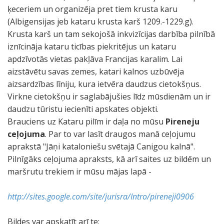
ķeceriem un organizēja pret tiem krusta karu
(Albigensijas jeb kataru krusta karš 1209.-1229.g).
Krusta karš un tam sekojošā inkvizīcijas darbība pilnībā
iznīcināja kataru ticības piekritējus un kataru
apdzīvotās vietas pakļāva Francijas karalim. Lai
aizstāvētu savas zemes, katari kalnos uzbūvēja
aizsardzības līniju, kura ietvēra daudzus cietokšņus.
Virkne cietokšņu ir saglabājušies līdz mūsdienām un ir
daudzu tūristu iecienīti apskates objekti.
Brauciens uz Kataru pilīm ir daļa no mūsu
Pireneju
ceļojuma
. Par to var lasīt draugos manā ceļojumu
aprakstā "Jāņi kataloniešu svētajā Canigou kalnā".
Pilnīgāks ceļojuma apraksts, kā arī saites uz bildēm un
maršrutu trekiem ir mūsu mājas lapā -
http://sites.google.com/site/jurisra/Intro/pireneji0906
Bildes var apskatīt arī te: