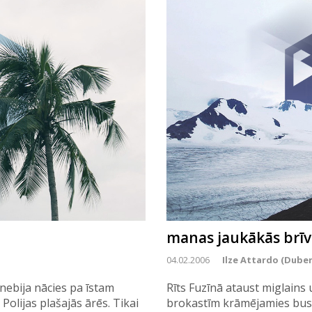
manas jaukākās brīvd
04.02.2006
Ilze Attardo (Duber
nebija nācies pa īstam
Rīts Fuzīnā ataust miglains 
Polijas plašajās ārēs. Tikai
brokastīm krāmējamies busā