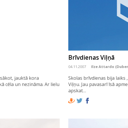
Brīvdienas Viļņā
04.11.2007
Ilze Attardo (Duber
sākot, jauktā kora
Skolas brīvdienas bija laik
kā cēla un nezināma. Ar lielu
Viļņu. Jau pavasarī īsā apme
apskat…