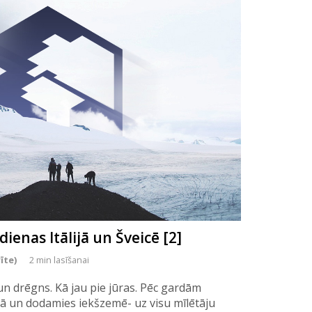
ienas Itālijā un Šveicē [2]
īte)
2 min lasīšanai
un drēgns. Kā jau pie jūras. Pēc gardām
 un dodamies iekšzemē- uz visu mīlētāju