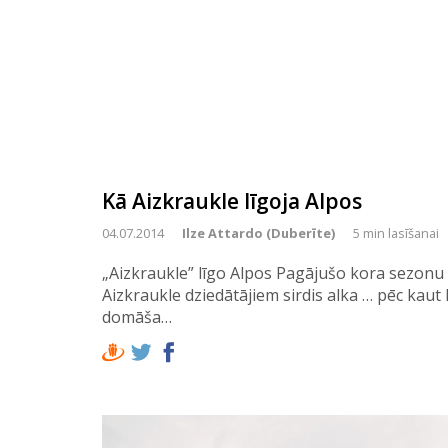
Kā Aizkraukle līgoja Alpos
04.07.2014
Ilze Attardo (Duberīte)
5 min lasīšanai
„Aizkraukle” līgo Alpos Pagājušo kora sezonu 
Aizkraukle dziedātājiem sirdis alka … pēc kaut 
domāša…