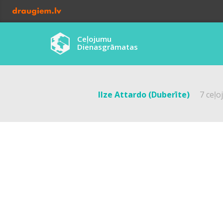
Ceļojumu
Dienasgrāmatas
Ilze Attardo (Duberīte)
7 ceļo