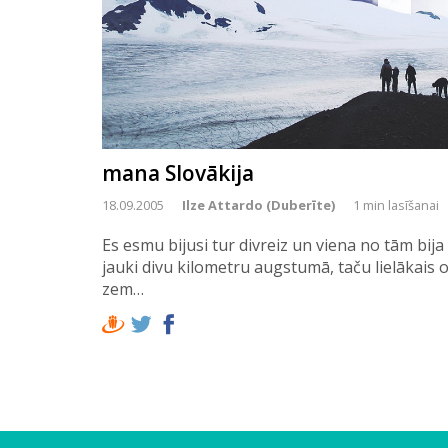
mana Slovākija
18.09.2005
Ilze Attardo (Duberīte)
1 min lasīšanai
Es esmu bijusi tur divreiz un viena no tām bij
jauki divu kilometru augstumā, taču lielākais 
zem…