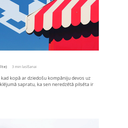
īte)
3 min lasīšanai
s , kad kopā ar dziedošu kompāniju devos uz
klējumā sapratu, ka sen neredzētā pilsēta ir