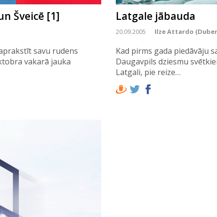
un Šveicē [1]
Latgale jābauda
20.09.2005
Ilze Attardo (Duber
 aprakstīt savu rudens
Kad pirms gada piedāvāju sa
oktobra vakarā jauka
Daugavpils dziesmu svētki
Latgali, pie reize…