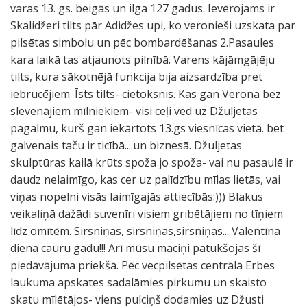
varas 13. gs. beigās un ilga 127 gadus. Ievērojams ir
Skalidžeri tilts pār Adidžes upi, ko veronieši uzskata par
pilsētas simbolu un pēc bombardēšanas 2.Pasaules
kara laikā tas atjaunots pilnībā. Varens kājāmgājēju
tilts, kura sākotnējā funkcija bija aizsardzība pret
iebrucējiem. Īsts tilts- cietoksnis. Kas gan Verona bez
slevenājiem mīlniekiem- visi ceļi ved uz Džuljetas
pagalmu, kurš gan iekārtots 13.gs viesnīcas vietā. bet
galvenais taču ir ticībā....un biznesā. Džuljetas
skulptūras kailā krūts spoža jo spoža- vai nu pasaulē ir
daudz nelaimīgo, kas cer uz palīdzību mīlas lietās, vai
viņas nopelni visās laimīgajās attiecībās:))) Blakus
veikaliņā dažādi suvenīri visiem gribētājiem no tīņiem
līdz omītēm. Sirsniņas, sirsniņas,sirsniņas... Valentīna
diena cauru gadu!!! Arī mūsu maciņi patukšojas šī
piedāvājuma priekšā. Pēc vecpilsētas centrālā Erbes
laukuma apskates sadalāmies pirkumu un skaisto
skatu mīlētājos- viens pulciņš dodamies uz Džusti