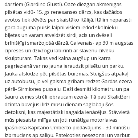
dārziem (Giardino GIusti). Oāze diezgan akmenīgās
pilsētas vidū- 15. gs renesanses dārzs, kas dažādos
avotos tiek dēvēts par skaistāko Itālijā. Itālim neparasti
gara auguma puisis laipni visiem iedod skolnieku
biļetes un varam atveldzēt sirdi, acis un dvēseli
brīnišķīgi smaržojošā dārzā. Galvenais- ap 30 m augstas
cipreses un dzīvžogu labirinti ar slavenu cilvēku
skulptūrām. Takas ved kalnā augšup un katrā
pagriezienā var no jauna ieraudzīt pilsētu un parku.
Jauka atslodze pēc pilsētas burzmas. Steigšus atpakaļ
uz autobusu, jo vēl gaismā gribam redzēt Gardas ezera
pērli- Sirmiones pussalu. Daži desmiti kilometru un pa
šauru zemes strēli iebraucam ezerā- Tā pati Skalidžeri
dzimta būvējusi līdz mūsu dienām saglabājušos
cietoksni, kas majestātiski sagaida ienācējus. Stāvvietā
mūs piesaista mīlīga un ļoti runātīga motorlaivas
īpašnieka Kapitano Umberto piedāvājums - 30 minūšu
izbrauciens ap saliņu. Pateicoties nesezonai un varbūt