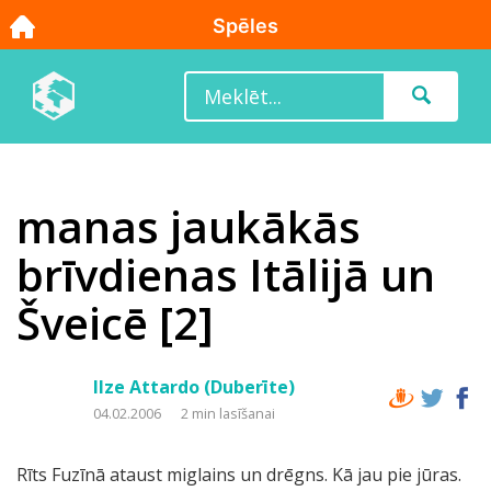
manas jaukākās
brīvdienas Itālijā un
Šveicē [2]
Ilze Attardo (Duberīte)
04.02.2006
2 min lasīšanai
Rīts Fuzīnā ataust miglains un drēgns. Kā jau pie jūras.