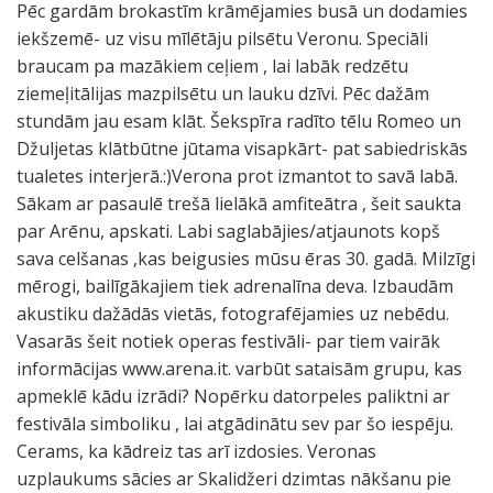
Pēc gardām brokastīm krāmējamies busā un dodamies
iekšzemē- uz visu mīlētāju pilsētu Veronu. Speciāli
braucam pa mazākiem ceļiem , lai labāk redzētu
ziemeļitālijas mazpilsētu un lauku dzīvi. Pēc dažām
stundām jau esam klāt. Šekspīra radīto tēlu Romeo un
Džuljetas klātbūtne jūtama visapkārt- pat sabiedriskās
tualetes interjerā.:)Verona prot izmantot to savā labā.
Sākam ar pasaulē trešā lielākā amfiteātra , šeit saukta
par Arēnu, apskati. Labi saglabājies/atjaunots kopš
sava celšanas ,kas beigusies mūsu ēras 30. gadā. Milzīgi
mērogi, bailīgākajiem tiek adrenalīna deva. Izbaudām
akustiku dažādās vietās, fotografējamies uz nebēdu.
Vasarās šeit notiek operas festivāli- par tiem vairāk
informācijas www.arena.it. varbūt sataisām grupu, kas
apmeklē kādu izrādi? Nopērku datorpeles paliktni ar
festivāla simboliku , lai atgādinātu sev par šo iespēju.
Cerams, ka kādreiz tas arī izdosies. Veronas
uzplaukums sācies ar Skalidžeri dzimtas nākšanu pie