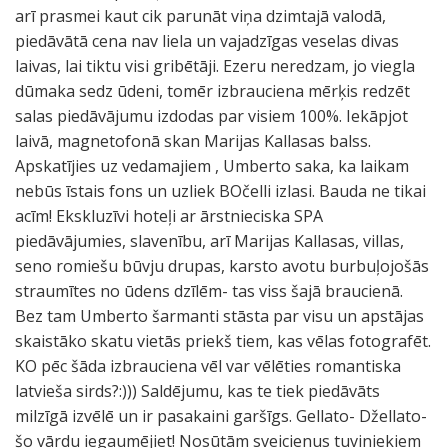
arī prasmei kaut cik parunāt viņa dzimtajā valodā,
piedāvātā cena nav liela un vajadzīgas veselas divas
laivas, lai tiktu visi gribētāji. Ezeru neredzam, jo viegla
dūmaka sedz ūdeni, tomēr izbrauciena mērķis redzēt
salas piedāvājumu izdodas par visiem 100%. Iekāpjot
laivā, magnetofonā skan Marijas Kallasas balss.
Apskatījies uz vedamajiem , Umberto saka, ka laikam
nebūs īstais fons un uzliek BOčelli izlasi. Bauda ne tikai
acīm! Ekskluzīvi hoteļi ar ārstnieciska SPA
piedāvājumies, slavenību, arī Marijas Kallasas, villas,
seno romiešu būvju drupas, karsto avotu burbuļojošās
straumītes no ūdens dzīlēm- tas viss šajā braucienā.
Bez tam Umberto šarmanti stāsta par visu un apstājas
skaistāko skatu vietās priekš tiem, kas vēlas fotografēt.
KO pēc šāda izbrauciena vēl var vēlēties romantiska
latvieša sirds?:))) Saldējumu, kas te tiek piedāvāts
milzīgā izvēlē un ir pasakaini garšīgs. Gellato- Džellato-
šo vārdu iegaumējiet! Nosūtām sveicienus tuviniekiem