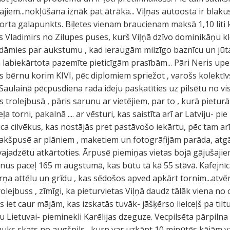
jiem...nokļūšana iznāk pat ātrāka... Viļņas autoosta ir blakus
rta galapunkts. Biļetes vienam braucienam maksā 1,10 liti k
is Vladimirs no Zilupes puses, kurš Viļņā dzīvo dominikāņu kl
dāmies par aukstumu , kad ieraugām milzīgo baznīcu un jūta
n labiekārtota pazemīte pieticīgām prasībām... Pāri Neris up
s bērnu korim KIVI, pēc diplomiem spriežot , varošs kolekt
s. Saulainā pēcpusdiena rada ideju paskatīties uz pilsētu no 
 trolejbusā , pāris sarunu ar vietējiem, par to , kurā pietur
ļa torni, pakalnā .... ar vēsturi, kas saistīta arī ar Latviju- p
ca cilvēkus, kas nostājās pret pastāvošo iekārtu, pēc tam ar
 apakšpusē ar plāniem , maketiem un fotogrāfijām parāda, atgā
ajadzētu atkārtoties. Ārpusē piemiņas vietas bojā gājušajiem.
nus paceļ 165 m augstumā, kas būtu tā kā 55 stāvā. Kafejnī
ņa attēlu un grīdu , kas sēdošos apved apkārt tornim...atvērt
trolejbuss , zīmīgi, ka pieturvietas Viļņā daudz tālāk viena no
 iet caur mājām, kas izskatās tuvāk- jāšķērso lielceļš pa tiltu
 Lietuvai- pieminekli Karēlijas dzeguze. Vecpilsēta pārpiln
auks skats no augšpils , kurp var uzkāpt 10 minūtēs kājām v