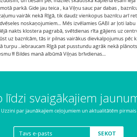
zudīsim, un tiešām pēc mazliet skautiska kāpiena esam lejā 
motā parkā. Gide jau teica , ka Viļņu sauc par dabas , baznī
 zaļumu vairāk nekā Rīgā, tik daudz vienkopus baznīcu arī ret
 dvēseles noskaņojumiem.... Mēs izvēlamies GABI ar ļoti labu
dējā nakts klostera pagrabā, svētdienas rīta gājiens uz centru
plūst uz baznīcām, tās ir pilnas vairākus dievkalpojumus pēc 
ā turpu ...iebraucam Rīgā pat pusstundu agrāk nekā plānots..
mu !!! Bildes manā albūmā Viļņas brīvdienas....
 līdzi svaigākajiem jaun
Uzzini par jaunākajiem ceļojumiem un aktualitātēm pirmais
SEKOT