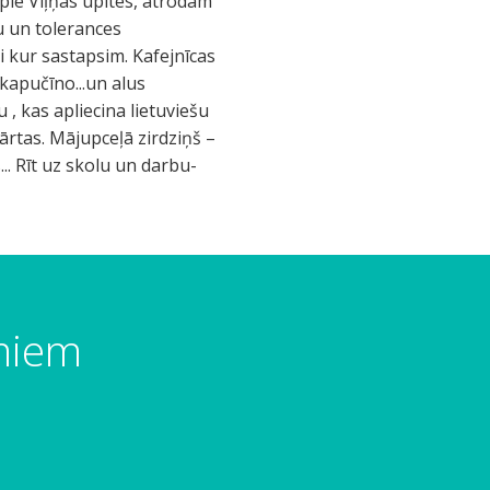
pie Viļņas upītes, atrodam
cu un tolerances
i kur sastapsim. Kafejnīcas
 kapučīno...un alus
 , kas apliecina lietuviešu
kārtas. Mājupceļā zirdziņš –
. Rīt uz skolu un darbu-
umiem