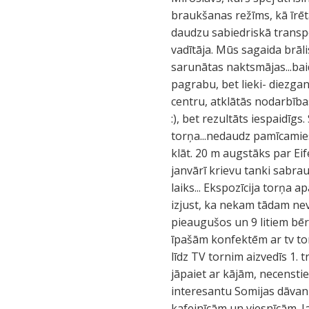
braukšanas režīms, kā īrēta
daudzu sabiedriskā transpo
vadītāja. Mūs sagaida brāl
sarunātas naktsmājas...bai
pagrabu, bet lieki- diezga
centru, atklātās nodarbība
:), bet rezultāts iespaidīg
torņa...nedaudz pamīcamies
klāt. 20 m augstāks par Eife
janvārī krievu tanki sabrau
laiks... Ekspozīcija torņa
izjust, ka nekam tādam nev
pieaugušos un 9 litiem bēr
īpašām konfektēm ar tv tor
līdz TV tornim aizvedīs 1. 
jāpaiet ar kājām, necensties
interesantu Somijas dāvanu
kafejnīcām un viesnīcām. J