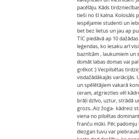
pacēlāju. Kāds tirdzniecīb
tieši no šī kalna. Kolosāl
iespējamie studenti un ieb
bet bez lietus un jau ap pu
TIC piedāvā ap 10 dažādas e
leģendas, ko iesaku arī vis
baznīcām , laukumiem un sk
domāt labas domas vai palū
grēkot :) Vecpilsētas tirdz
visdažādākajās variācijās.
un spēlētājiem vakarā konc
ceram, atgriezties vēl kād
brāļi dzīvo, uztur, strādā 
grozs...Aiz žoga- kādreiz s
viena no pilsētas dominant
franču mūki. Pēc padomju l
diezgan tuvu var piebrauk