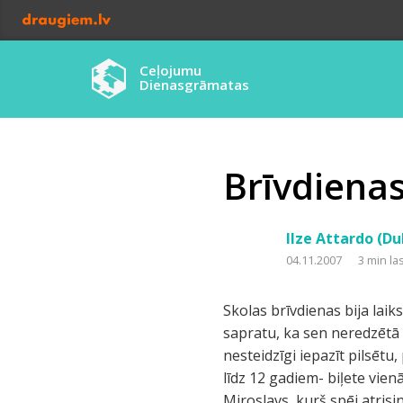
Ceļojumu
Dienasgrāmatas
Brīvdienas
Ilze Attardo (Du
04.11.2007
3 min la
Skolas brīvdienas bija lai
sapratu, ka sen neredzētā 
nesteidzīgi iepazīt pilsētu
līdz 12 gadiem- biļete vienā
Miroslavs, kurš spēj atris