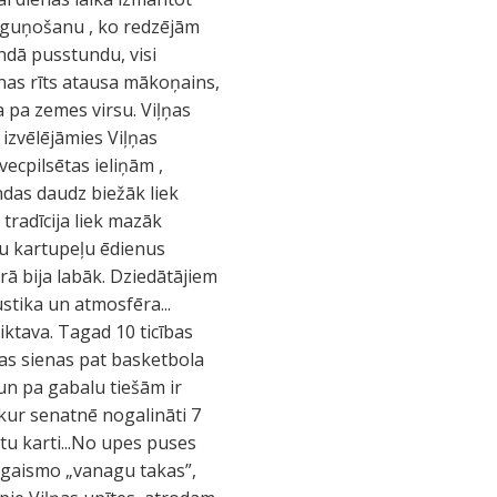
 uguņošanu , ko redzējām
ndā pusstundu, visi
enas rīts atausa mākoņains,
a pa zemes virsu. Viļņas
 izvēlējāmies Viļņas
vecpilsētas ieliņām ,
ndas daudz biežāk liek
tradīcija liek mazāk
ešu kartupeļu ēdienus
rā bija labāk. Dziedātājiem
stika un atmosfēra...
iktava. Tagad 10 ticības
enas sienas pat basketbola
 un pa gabalu tiešām ir
 kur senatnē nogalināti 7
tu karti...No upes puses
pgaismo „vanagu takas”,