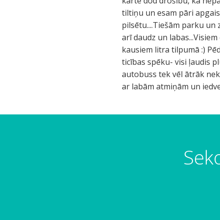
karte dod drošību, ka nepa
tiltiņu un esam pāri apgais
pilsētu....Tiešām parku un
arī daudz un labas...Visiem
kausiem litra tilpumā :) Pē
ticības spēku- visi ļaudis 
autobuss tek vēl ātrāk nek
ar labām atmiņām un iedves
Seko