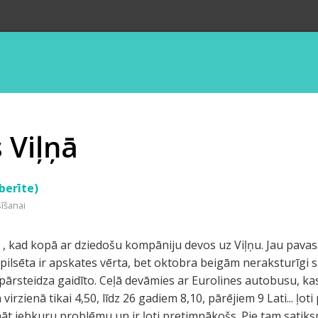
 Viļņā
berīte)
sīšanai
ks , kad kopā ar dziedošu kompāniju devos uz Viļņu. Jau pava
pilsēta ir apskates vērta, bet oktobra beigām neraksturīgi sk
, pārsteidza gaidīto. Ceļā devāmies ar Eurolines autobusu, ka
 virzienā tikai 4,50, līdz 26 gadiem 8,10, pārējiem 9 Lati... ļo
ināt jebkuru problēmu un ir ļoti pretimnākošs. Pie tam sati