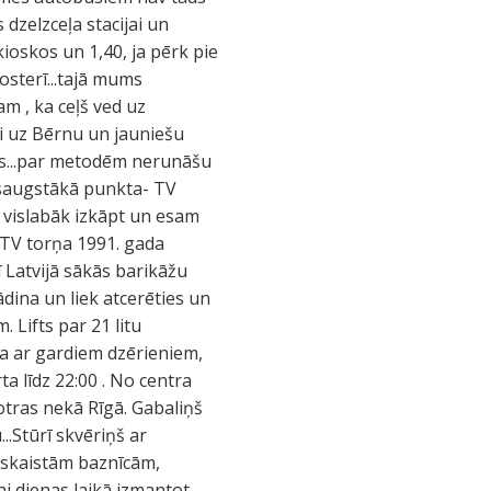
 dzelzceļa stacijai un
ioskos un 1,40, ja pērk pie
osterī...tajā mums
m , ka ceļš ved uz
ei uz Bērnu un jauniešu
īvs...par metodēm nerunāšu
visaugstākā punkta- TV
ā vislabāk izkāpt un esam
ie TV torņa 1991. gada
ī Latvijā sākās barikāžu
dina un liek atcerēties un
 Lifts par 21 litu
ca ar gardiem dzērieniem,
a līdz 22:00 . No centra
 otras nekā Rīgā. Gabaliņš
...Stūrī skvēriņš ar
a skaistām baznīcām,
ai dienas laikā izmantot