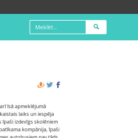
sarī īsā apmeklējumā
aistais laiks un iespēja
s īpaši izdevīgs skolēniem
ti patīkama kompānija, īpaši
ksmes autobusiem nav tāds