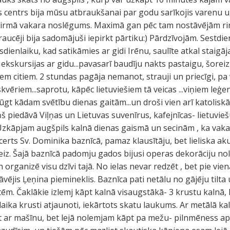
as centrs bija mūsu atbraukšanai par godu sarīkojis varenu
s pirmā vakara noslēgums. Maximā gan pēc tam nostāvējām ri
raucēji bija sadomājuši iepirkt pārtiku:) Pārdzīvojām. Sestdi
sdienlaiku, kad satikāmies ar gidi Irēnu, saulīte atkal staigāj
kskursijas ar gidu...pavasarī baudīju nakts pastaigu, šoreiz
iem citiem. 2 stundas pagāja nemanot, strauji un priecīgi, pa 
vēriem...saprotu, kāpēc lietuviešiem tā veicas ...viņiem leģe
gt kādam svētību dienas gaitām...un droši vien arī katoliskā 
iņš piedāvā Viļņas un Lietuvas suvenīrus, kafejnīcas- lietuvi
 Uzkāpjam augšpils kalnā dienas gaismā un secinām , ka vaka
erts Sv. Dominika baznīcā, pamaz klausītāju, bet lieliska aku
reiz. Šajā baznīcā padomju gados bijusi operas dekorāciju nol
un organizē visu dzīvi tajā. No ielas nevar redzēt , bet pie vi
tāvējis Ļeņina piemineklis. Baznīca pati netālu no gājēju tilta
ēm. Čaklākie izlemj kāpt kalnā visaugstākā- 3 krustu kalnā,
aika krusti atjaunoti, iekārtots skatu laukums. Ar metālā kal
t ar mašīnu, bet lejā nolemjam kāpt pa mežu- pilnmēness a