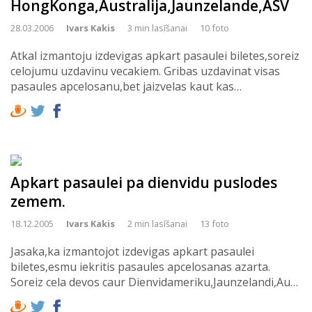
HongKonga,Australija,Jaunzelande,ASV
28.03.2006
Ivars Kakis
3 min lasīšanai
10 foto
Atkal izmantoju izdevigas apkart pasaulei biletes,soreiz
celojumu uzdavinu vecakiem. Gribas uzdavinat visas
pasaules apcelosanu,bet jaizvelas kaut kas…
Apkart pasaulei pa dienvidu puslodes
zemem.
18.12.2005
Ivars Kakis
2 min lasīšanai
13 foto
Jasaka,ka izmantojot izdevigas apkart pasaulei
biletes,esmu iekritis pasaules apcelosanas azarta.
Soreiz cela devos caur Dienvidameriku,Jaunzelandi,Au…