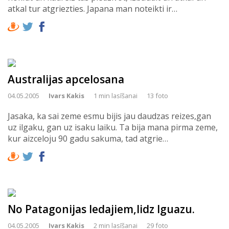
atkal tur atgriezties. Japana man noteikti ir…
Australijas apcelosana
04.05.2005
Ivars Kakis
1 min lasīšanai
13 foto
Jasaka, ka sai zeme esmu bijis jau daudzas reizes,gan
uz ilgaku, gan uz isaku laiku. Ta bija mana pirma zeme,
kur aizceloju 90 gadu sakuma, tad atgrie…
No Patagonijas ledajiem,lidz Iguazu.
04.05.2005
Ivars Kakis
2 min lasīšanai
29 foto