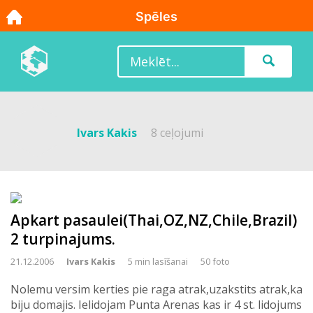
Ivars Kakis
8 ceļojumi
Apkart pasaulei(Thai,OZ,NZ,Chile,Brazil)
2 turpinajums.
21.12.2006
Ivars Kakis
5 min lasīšanai
50 foto
Nolemu versim kerties pie raga atrak,uzakstits atrak,ka
biju domajis. Ielidojam Punta Arenas kas ir 4 st. lidojums