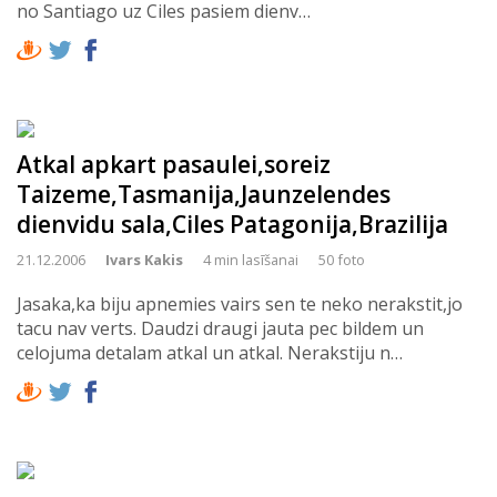
no Santiago uz Ciles pasiem dienv…
Atkal apkart pasaulei,soreiz
Taizeme,Tasmanija,Jaunzelendes
dienvidu sala,Ciles Patagonija,Brazilija
21.12.2006
Ivars Kakis
4 min lasīšanai
50 foto
Jasaka,ka biju apnemies vairs sen te neko nerakstit,jo
tacu nav verts. Daudzi draugi jauta pec bildem un
celojuma detalam atkal un atkal. Nerakstiju n…