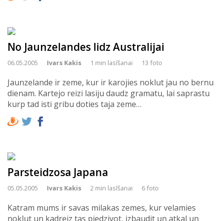
No Jaunzelandes lidz Australijai
06.05.2005
Ivars Kakis
1 min lasīšanai
13 foto
Jaunzelande ir zeme, kur ir karojies noklut jau no bernu
dienam. Kartejo reizi lasiju daudz gramatu, lai saprastu
kurp tad isti gribu doties taja zeme…
Parsteidzosa Japana
05.05.2005
Ivars Kakis
2 min lasīšanai
6 foto
Katram mums ir savas milakas zemes, kur velamies
noklut un kadreiz tas piedzivot, izbaudit un atkal un