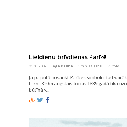
Lieldienu brīvdienas Parīzē
01.05.2009
Inga Daliba
1 min lasīšanai
35 foto
Ja pajautā nosaukt Parīzes simbolu, tad vairāk
torni. 320m augstais tornis 1889.gadā tika uzc
būtībā v…