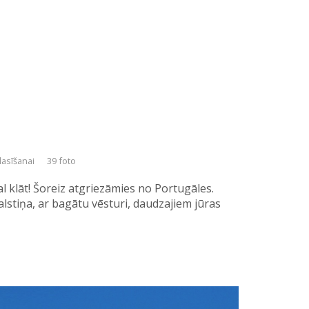
lasīšanai
39 foto
l klāt! Šoreiz atgriezāmies no Portugāles.
alstiņa, ar bagātu vēsturi, daudzajiem jūras