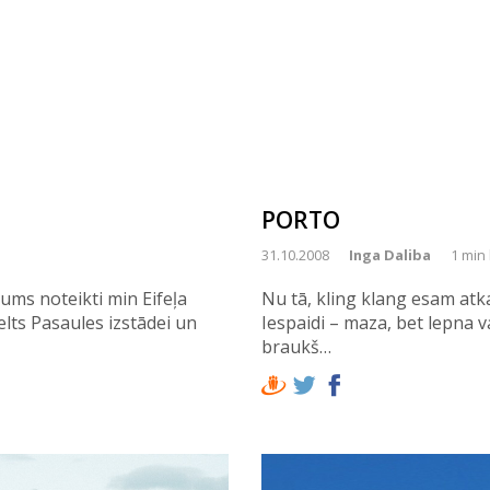
PORTO
31.10.2008
Inga Daliba
1 min 
ums noteikti min Eifeļa
Nu tā, kling klang esam atka
elts Pasaules izstādei un
Iespaidi – maza, bet lepna v
braukš…