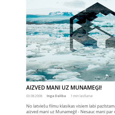
AIZVED MANI UZ MUNAMEĢI!
03.08.2008
Inga Daliba
1 min lasīšanai
No latviešu filmu klasikas visiem labi pazīstama
aizved mani uz Munameģi! - Nesauc mani par onk