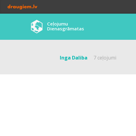
Ceļojumu
Dienasgrāmatas
Inga Daliba
7 ceļojumi