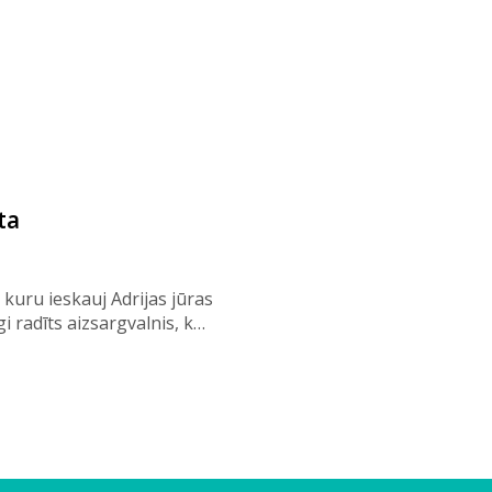
ta
a, kuru ieskauj Adrijas jūras
i radīts aizsargvalnis, k…