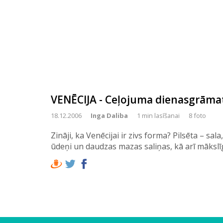
VENĒCIJA - Ceļojuma dienasgrāma
18.12.2006
Inga Daliba
1 min lasīšanai
8 foto
Zināji, ka Venēcijai ir zivs forma? Pilsēta – sal
ūdeņi un daudzas mazas saliņas, kā arī mākslīg