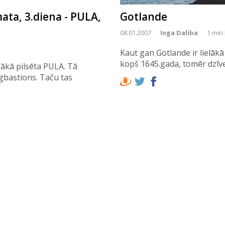
ta, 3.diena - PULA,
Gotlande
08.01.2007
Inga Daliba
1 min 
Kaut gan Gotlande ir lielākā 
kopš 1645.gada, tomēr dzīve š
elākā pilsēta PULA. Tā
gbastions. Taču tas