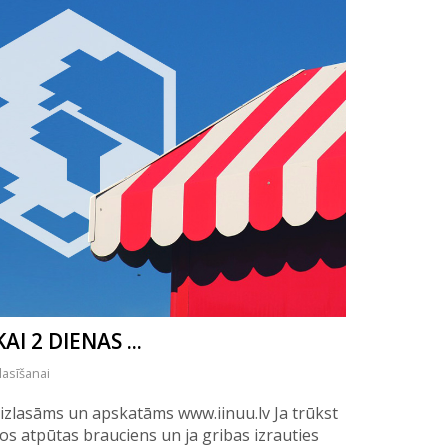
I 2 DIENAS ...
lasīšanai
m izlasāms un apskatāms www.iinuu.lv Ja trūkst
los atpūtas brauciens un ja gribas izrauties