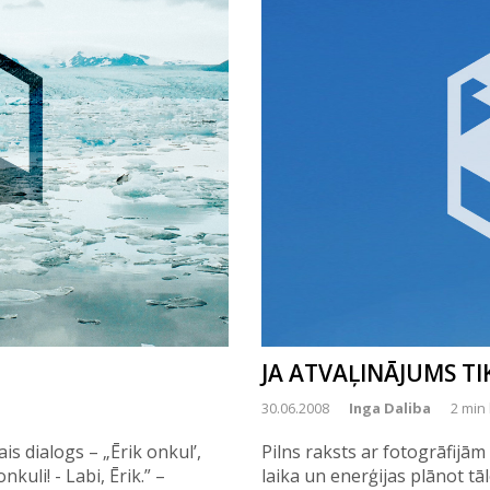
JA ATVAĻINĀJUMS TIKA
30.06.2008
Inga Daliba
2 min 
is dialogs – „Ērik onkul’,
Pilns raksts ar fotogrāfijā
uli! - Labi, Ērik.” –
laika un enerģijas plānot tā