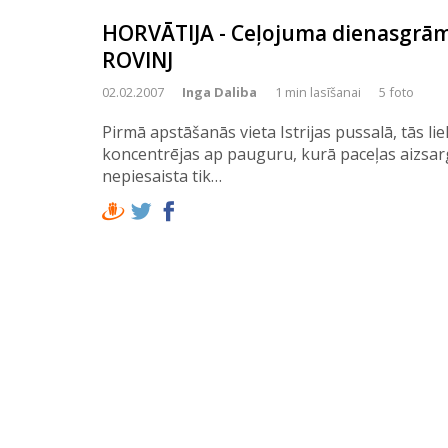
HORVĀTIJA - Ceļojuma dienasgrāma
ROVINJ
02.02.2007
Inga Daliba
1 min lasīšanai
5 foto
Pirmā apstāšanās vieta Istrijas pussalā, tās li
koncentrējas ap pauguru, kurā paceļas aizsar
nepiesaista tik…