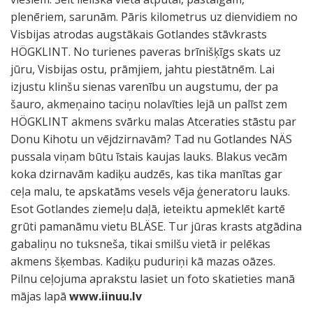
plenēriem, sarunām. Pāris kilometrus uz dienvidiem no
Visbijas atrodas augstākais Gotlandes stāvkrasts
HÖGKLINT. No turienes paveras brīnišķīgs skats uz
jūru, Visbijas ostu, prāmjiem, jahtu piestātnēm. Lai
izjustu klinšu sienas varenību un augstumu, der pa
šauro, akmeņaino taciņu nolavīties lejā un palīst zem
HÖGKLINT akmens svārku malas Atceraties stāstu par
Donu Kihotu un vējdzirnavām? Tad nu Gotlandes NÄS
pussala viņam būtu īstais kaujas lauks. Blakus vecām
koka dzirnavām kadiķu audzēs, kas tika manītas gar
ceļa malu, te apskatāms vesels vēja ģeneratoru lauks.
Esot Gotlandes ziemeļu daļā, ieteiktu apmeklēt kartē
grūti pamanāmu vietu BLÄSE. Tur jūras krasts atgādina
gabaliņu no tuksneša, tikai smilšu vietā ir pelēkas
akmens šķembas. Kadiķu puduriņi kā mazas oāzes.
Pilnu ceļojuma aprakstu lasiet un foto skatieties manā
mājas lapā
www.iinuu.lv