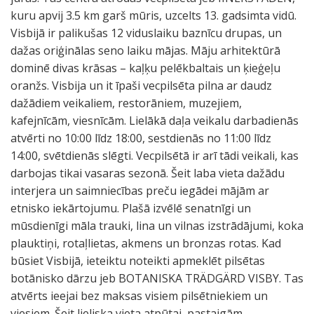
kuru apvij 3.5 km garš mūris, uzcelts 13. gadsimta vidū.
Visbijā ir palikušas 12 viduslaiku baznīcu drupas, un
dažas oriģinālas seno laiku mājas. Māju arhitektūrā
dominē divas krāsas – kaļķu pelēkbaltais un ķieģeļu
oranžs. Visbija un it īpaši vecpilsēta pilna ar daudz
dažādiem veikaliem, restorāniem, muzejiem,
kafejnīcām, viesnīcām. Lielākā daļa veikalu darbadienās
atvērti no 10:00 līdz 18:00, sestdienās no 11:00 līdz
14:00, svētdienās slēgti. Vecpilsētā ir arī tādi veikali, kas
darbojas tikai vasaras sezonā. Šeit laba vieta dažādu
interjera un saimniecības preču iegādei mājām ar
etnisko iekārtojumu. Plašā izvēlē senatnīgi un
mūsdienīgi māla trauki, lina un vilnas izstrādājumi, koka
plauktiņi, rotaļlietas, akmens un bronzas rotas. Kad
būsiet Visbijā, ieteiktu noteikti apmeklēt pilsētas
botānisko dārzu jeb BOTANISKA TRÄDGÄRD VISBY. Tas
atvērts ieejai bez maksas visiem pilsētniekiem un
viesiem. Šeit lieliska vieta atpūtai, pastaigām,