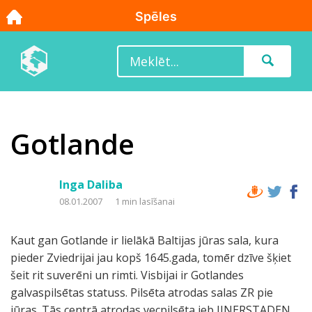
Gotlande
Inga Daliba
08.01.2007
1 min lasīšanai
Kaut gan Gotlande ir lielākā Baltijas jūras sala, kura
pieder Zviedrijai jau kopš 1645.gada, tomēr dzīve šķiet
šeit rit suverēni un rimti. Visbijai ir Gotlandes
galvaspilsētas statuss. Pilsēta atrodas salas ZR pie
jūras. Tās centrā atrodas vecpilsēta jeb IINERSTADEN,