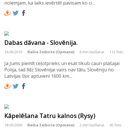
nolemjam, ka laiks ievērtēt pavisam ko ci…
Dabas dāvana - Slovēnija.
16.09.2010
Baiba Zeibote (Opmane)
6 min lasīšanai
112 foto
Ja Jums piemīt ceļotprieks un esat tikuši cauri plašajai
Polija, tad līdz Slovēnijai vairs nav tālu. Slovēniju no
Latvijas šķir aptuveni 1600 km…
Kāpelēšana Tatru kalnos (Rysy)
18.09.2009
Baiba Zeibote (Opmane)
2 min lasīšanai
45 foto