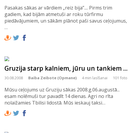
Pasakas sākas ar vārdiem „reiz bija”.... Pirms trim
gadiem, kad bijām atmetuši ar roku tūrfirmu
piedāvājumiem, un sākām plānot paši savus ceļojumus,
…
Gruzija starp kalniem, jūru un tankiem ...
30.08.2008
Baiba Zeibote (Opmane)
4 min lasīšanai
101 foto
Mūsu ceļojums uz Gruziju sākas 2008.g.06.augustā...
esam nolēmuši tur pavadīt 14 dienas. Agri no rīta
nolaižamies Tbilisi lidostā. Mūs ieskauj taksi…