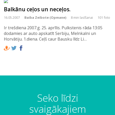
Balkānu ceļos un neceļos.
16.05.2007
Baiba Zeibote (Opmane)
8 min lasīšanai
101 foto
Ir trešdiena 2007.g. 25. aprīlis. Pulkstenis rāda 13:05
dodamies ar auto apskatīt Serbiju, Melnkalni un
Horvātiju. 1.diena. Ceļš caur Bausku līdz Li…
Seko līdzi
svaigākajiem