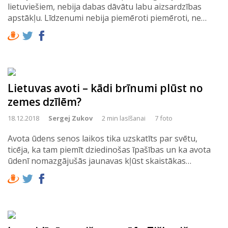
lietuviešiem, nebija dabas dāvātu labu aizsardzības
apstākļu. Līdzenumi nebija piemēroti piemēroti, ne…
Lietuvas avoti – kādi brīnumi plūst no
zemes dzīlēm?
18.12.2018
Sergej Zukov
2 min lasīšanai
7 foto
Avota ūdens senos laikos tika uzskatīts par svētu,
ticēja, ka tam piemīt dziedinošas īpašības un ka avota
ūdenī nomazgājušās jaunavas kļūst skaistākas…