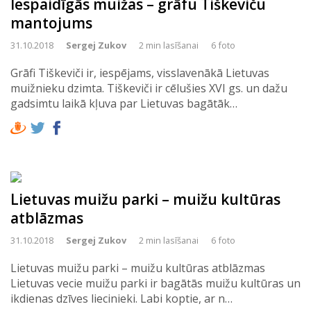
Iespaidīgās muižas – grāfu Tiškeviču
mantojums
31.10.2018
Sergej Zukov
2 min lasīšanai
6 foto
Grāfi Tiškeviči ir, iespējams, visslavenākā Lietuvas
muižnieku dzimta. Tiškeviči ir cēlušies XVI gs. un dažu
gadsimtu laikā kļuva par Lietuvas bagātāk…
Lietuvas muižu parki – muižu kultūras
atblāzmas
31.10.2018
Sergej Zukov
2 min lasīšanai
6 foto
Lietuvas muižu parki – muižu kultūras atblāzmas
Lietuvas vecie muižu parki ir bagātās muižu kultūras un
ikdienas dzīves liecinieki. Labi koptie, ar n…