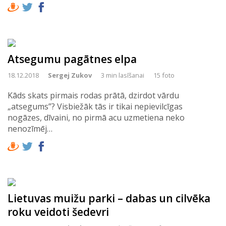
Atsegumu pagātnes elpa
18.12.2018
Sergej Zukov
3 min lasīšanai
15 foto
Kāds skats pirmais rodas prātā, dzirdot vārdu
„atsegums”? Visbiežāk tās ir tikai nepievilcīgas
nogāzes, dīvaini, no pirmā acu uzmetiena neko
nenozīmēj…
Lietuvas muižu parki – dabas un cilvēka
roku veidoti šedevri