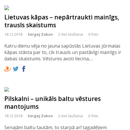
Lietuvas kāpas – nepārtraukti mainīgs,
trausls skaistums
18.12.2018
Sergej Zukov
2 min lasīšanai
9 foto
Katru dienu vēja no jauna sapūstās Lietuvas jūrmalas
kāpas stāsta par to, cik trausls un pastāvīgi mainīgs ir
dabas skaistums. Vēstures avoti liecina,…
Pilskalni – unikāls baltu vēstures
mantojums
18.12.2018
Sergej Zukov
2 min lasīšanai
6 foto
Senajām baltu tautām, to starpā arī tagadējiem