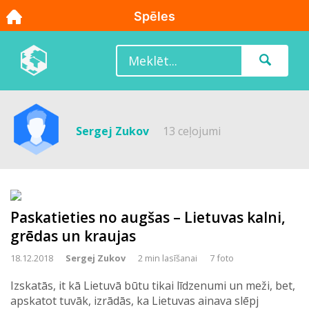
Sergej Zukov
13 ceļojumi
Paskatieties no augšas – Lietuvas kalni,
grēdas un kraujas
18.12.2018
Sergej Zukov
2 min lasīšanai
7 foto
Izskatās, it kā Lietuvā būtu tikai līdzenumi un meži, bet,
apskatot tuvāk, izrādās, ka Lietuvas ainava slēpj