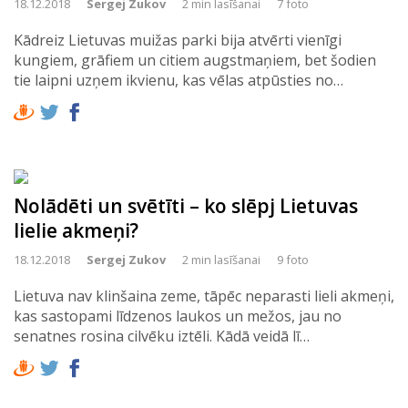
18.12.2018
Sergej Zukov
2 min lasīšanai
7 foto
Kādreiz Lietuvas muižas parki bija atvērti vienīgi
kungiem, grāfiem un citiem augstmaņiem, bet šodien
tie laipni uzņem ikvienu, kas vēlas atpūsties no…
Nolādēti un svētīti – ko slēpj Lietuvas
lielie akmeņi?
18.12.2018
Sergej Zukov
2 min lasīšanai
9 foto
Lietuva nav klinšaina zeme, tāpēc neparasti lieli akmeņi,
kas sastopami līdzenos laukos un mežos, jau no
senatnes rosina cilvēku iztēli. Kādā veidā lī…