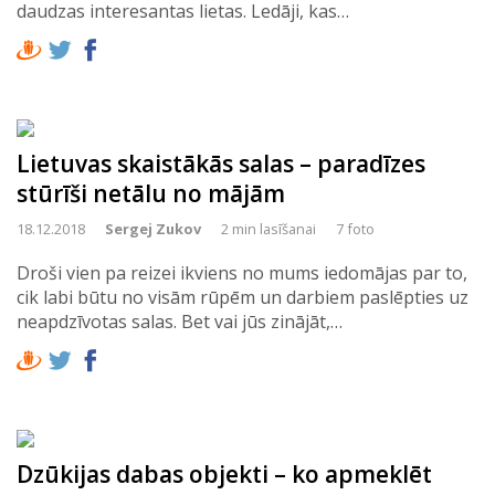
daudzas interesantas lietas. Ledāji, kas…
Lietuvas skaistākās salas – paradīzes
stūrīši netālu no mājām
18.12.2018
Sergej Zukov
2 min lasīšanai
7 foto
Droši vien pa reizei ikviens no mums iedomājas par to,
cik labi būtu no visām rūpēm un darbiem paslēpties uz
neapdzīvotas salas. Bet vai jūs zinājāt,…
Dzūkijas dabas objekti – ko apmeklēt