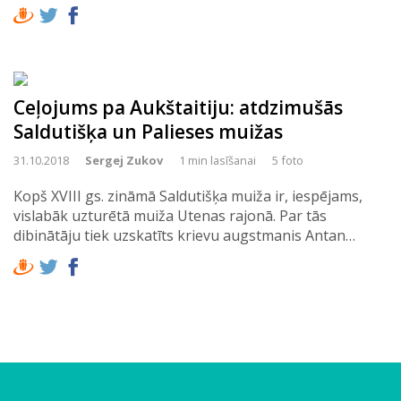
Ceļojums pa Aukštaitiju: atdzimušās
Saldutišķa un Palieses muižas
31.10.2018
Sergej Zukov
1 min lasīšanai
5 foto
Kopš XVIII gs. zināmā Saldutišķa muiža ir, iespējams,
vislabāk uzturētā muiža Utenas rajonā. Par tās
dibinātāju tiek uzskatīts krievu augstmanis Antan…