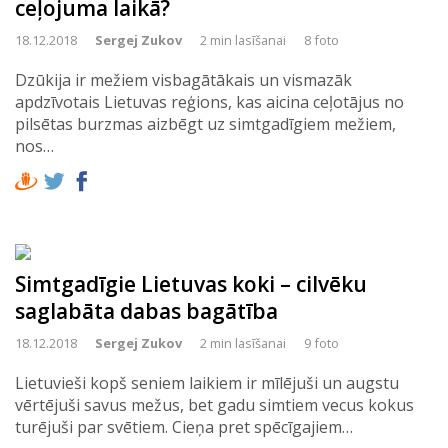
ceļojuma laikā?
18.12.2018
Sergej Zukov
2 min lasīšanai
8 foto
Dzūkija ir mežiem visbagātākais un vismazāk
apdzīvotais Lietuvas reģions, kas aicina ceļotājus no
pilsētas burzmas aizbēgt uz simtgadīgiem mežiem,
nos…
Simtgadīgie Lietuvas koki – cilvēku
saglabāta dabas bagātība
18.12.2018
Sergej Zukov
2 min lasīšanai
9 foto
Lietuvieši kopš seniem laikiem ir mīlējuši un augstu
vērtējuši savus mežus, bet gadu simtiem vecus kokus
turējuši par svētiem. Cieņa pret spēcīgajiem…