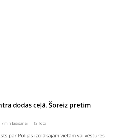
ntra dodas ceļā. Šoreiz pretim
7 min lasīšanai
13 foto
ksts par Polijas izcilākajām vietām vai vēstures