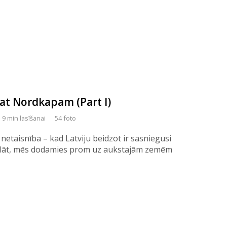
 pat Nordkapam (Part I)
9 min lasīšanai
54 foto
 netaisnība – kad Latviju beidzot ir sasniegusi
 klāt, mēs dodamies prom uz aukstajām zemēm