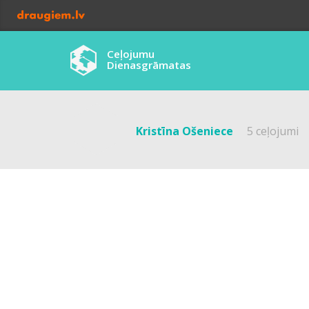
Ceļojumu
Dienasgrāmatas
Kristīna Ošeniece
5 ceļojumi