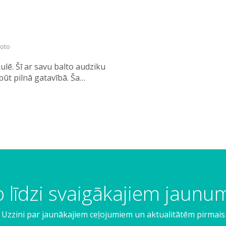
foto
ulē. Šī ar savu balto audziku
ābūt pilnā gatavībā. Ša…
 līdzi svaigākajiem jaun
Uzzini par jaunākajiem ceļojumiem un aktualitātēm pirmais