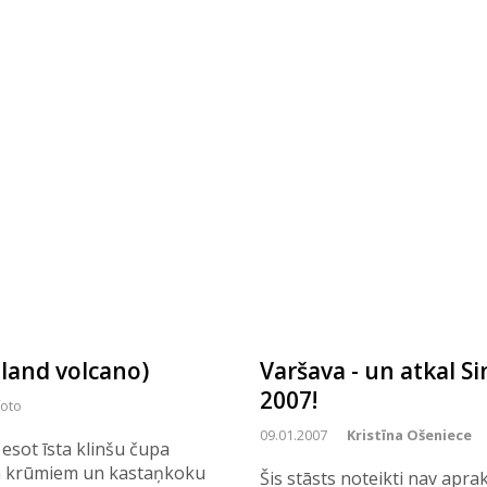
eland volcano)
Varšava - un atkal Si
2007!
foto
09.01.2007
Kristīna Ošeniece
 esot īsta klinšu čupa
em krūmiem un kastaņkoku
Šis stāsts noteikti nav apra