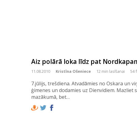
Aiz polārā loka līdz pat Nordkapam 
11.08.2010
Kristīna Ošeniece
12 min lasīšanai
54 
7.jūlijs, trešdiena. Atvadāmies no Oskara un v
ģimenes un dodamies uz Dienvidiem. Mazliet s
mazākumā, bet…