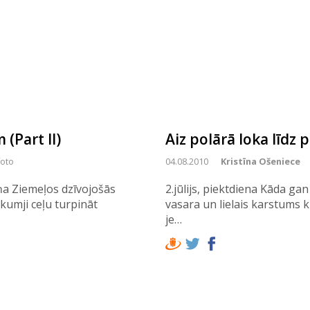
(Part II)
Aiz polārā loka līdz
foto
04.08.2010
Kristīna Ošeniece
iņa Ziemeļos dzīvojošās
2.jūlijs, piektdiena Kāda gan
kumji ceļu turpināt
vasara un lielais karstums
je…