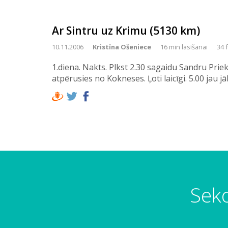
Ar Sintru uz Krimu (5130 km)
10.11.2006
Kristīna Ošeniece
16 min lasīšanai
34 
1.diena. Nakts. Plkst 2.30 sagaidu Sandru Priek
atpērusies no Kokneses. Ļoti laicīgi. 5.00 jau j
Seko