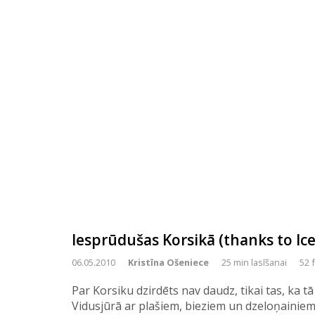
Iesprūdušas Korsikā (thanks to Ic
06.05.2010
Kristīna Ošeniece
25 min lasīšanai
52 
Par Korsiku dzirdēts nav daudz, tikai tas, ka tā
Vidusjūrā ar plašiem, bieziem un dzeloņaini