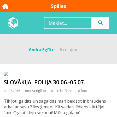
Andra Eglīte
6 ceļojumi
SLOVĀKIJA, POLIJA 30.06.-05.07.
21.07.2016
Andra Eglīte
6 min lasīšanai
8 foto
Tik ļoti gaidīts un sagaidīts man beidzot ir brauciens
atkal ar savu Zīles ģimeni. Kā saldais ēdiens kārtējai
‘’mierīgajai’’ deju sezonai! Mūsu galamē…