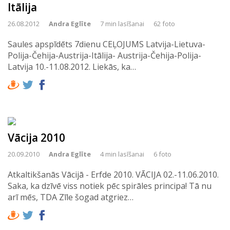
Itālija
26.08.2012
Andra Eglīte
7 min lasīšanai
62 foto
Saules apspīdēts 7dienu CEĻOJUMS Latvija-Lietuva-
Polija-Čehija-Austrija-Itālija- Austrija-Čehija-Polija-
Latvija 10.-11.08.2012. Liekās, ka…
Vācija 2010
20.09.2010
Andra Eglīte
4 min lasīšanai
6 foto
Atkaltikšanās Vācijā - Erfde 2010. VĀCIJA 02.-11.06.2010.
Saka, ka dzīvē viss notiek pēc spirāles principa! Tā nu
arī mēs, TDA Zīle šogad atgriez…