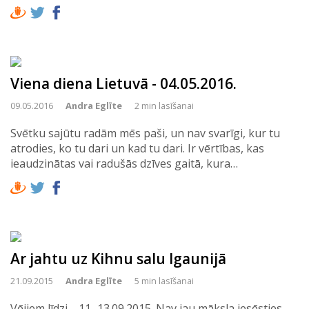
Viena diena Lietuvā - 04.05.2016.
09.05.2016
Andra Eglīte
2 min lasīšanai
Svētku sajūtu radām mēs paši, un nav svarīgi, kur tu
atrodies, ko tu dari un kad tu dari. Ir vērtības, kas
ieaudzinātas vai radušās dzīves gaitā, kura…
Ar jahtu uz Kihnu salu Igaunijā
21.09.2015
Andra Eglīte
5 min lasīšanai
Vējiem līdzi.... 11.-13.09.2015. Nav jau māksla iesēsties