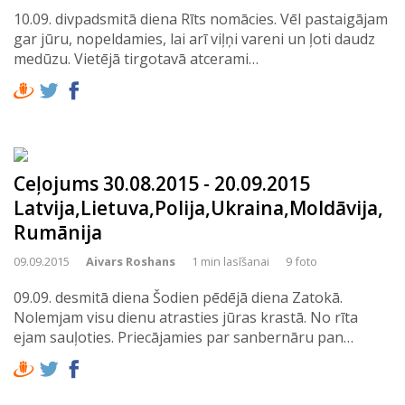
10.09. divpadsmitā diena Rīts nomācies. Vēl pastaigājam
gar jūru, nopeldamies, lai arī viļņi vareni un ļoti daudz
medūzu. Vietējā tirgotavā atcerami…
Ceļojums 30.08.2015 - 20.09.2015
Latvija,Lietuva,Polija,Ukraina,Moldāvija,
Rumānija
09.09.2015
Aivars Roshans
1 min lasīšanai
9 foto
09.09. desmitā diena Šodien pēdējā diena Zatokā.
Nolemjam visu dienu atrasties jūras krastā. No rīta
ejam sauļoties. Priecājamies par sanbernāru pan…