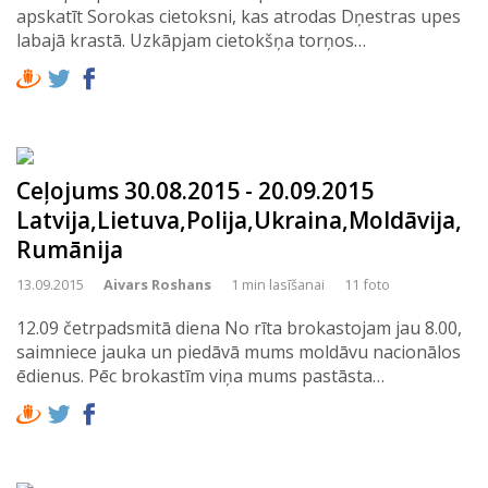
apskatīt Sorokas cietoksni, kas atrodas Dņestras upes
labajā krastā. Uzkāpjam cietokšņa torņos…
Ceļojums 30.08.2015 - 20.09.2015
Latvija,Lietuva,Polija,Ukraina,Moldāvija,
Rumānija
13.09.2015
Aivars Roshans
1 min lasīšanai
11 foto
12.09 četrpadsmitā diena No rīta brokastojam jau 8.00,
saimniece jauka un piedāvā mums moldāvu nacionālos
ēdienus. Pēc brokastīm viņa mums pastāsta…