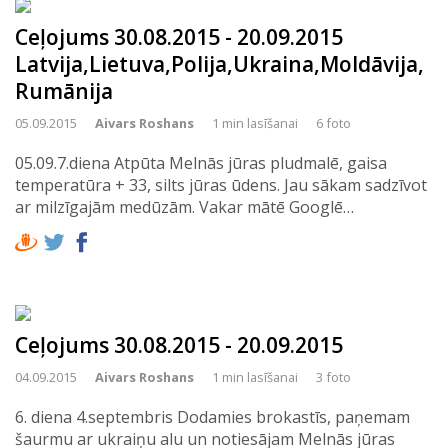
Ceļojums 30.08.2015 - 20.09.2015
Latvija,Lietuva,Polija,Ukraina,Moldāvija,
Rumānija
05.09.2015
Aivars Roshans
1 min lasīšanai
6 foto
05.09.7.diena Atpūta Melnās jūras pludmalē, gaisa
temperatūra + 33, silts jūras ūdens. Jau sākam sadzīvot
ar milzīgajām medūzām. Vakar mātē Googlē…
Ceļojums 30.08.2015 - 20.09.2015
04.09.2015
Aivars Roshans
1 min lasīšanai
3 foto
6. diena 4.septembris Dodamies brokastīs, paņemam
šaurmu ar ukraiņu alu un notiesājam Melnās jūras