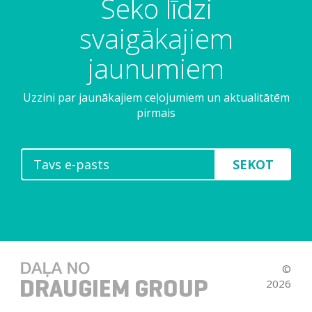
Seko līdzi
svaigākajiem
jaunumiem
Uzzini par jaunākajiem ceļojumiem un aktualitātēm
pirmais
SEKOT
©
2026