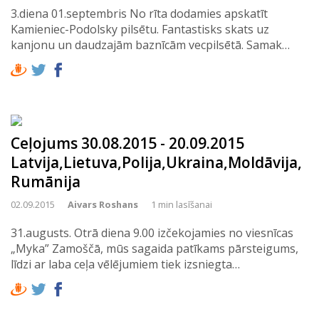
3.diena 01.septembris No rīta dodamies apskatīt
Kamieniec-Podolsky pilsētu. Fantastisks skats uz
kanjonu un daudzajām baznīcām vecpilsētā. Samak…
Ceļojums 30.08.2015 - 20.09.2015
Latvija,Lietuva,Polija,Ukraina,Moldāvija,
Rumānija
02.09.2015
Aivars Roshans
1 min lasīšanai
31.augusts. Otrā diena 9.00 izčekojamies no viesnīcas
„Myka” Zamoščā, mūs sagaida patīkams pārsteigums,
līdzi ar laba ceļa vēlējumiem tiek izsniegta…