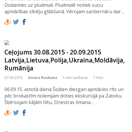
Dodamies uz pludmali. Pludmalē notiek suņu
apmācības slīcēju glābšanā. Vērojam sanbernāru dar…
Ceļojums 30.08.2015 - 20.09.2015
Latvija,Lietuva,Polija,Ukraina,Moldāvija,
Rumānija
07.09.2015
Aivars Roshans
1 min lasīšanai
7 foto
06.09.15. astotā diena Šodien diezgan apmācies rīts un
pēc brokastīm nolemjam doties ekskursijā pa Zatoku.
Šķērsojam kājām tiltu, Dņestras limana…