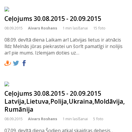
Ceļojums 30.08.2015 - 20.09.2015
08.09.2015
Aivars Roshans
1 min lasīšanai
15 foto
08.09. devītā diena Laikam arī Latvijas lietus ir atnācis
līdz Melnās jūras piekrastei un šorīt pamatīgi ir nolijis
arī pie mums. Izlemjam doties uz…
Ceļojums 30.08.2015 - 20.09.2015
Latvija,Lietuva,Polija,Ukraina,Moldāvija,
Rumānija
08.09.2015
Aivars Roshans
1 min lasīšanai
5 foto
07.09. devītā diena Šodien atkal skaidras debesis .