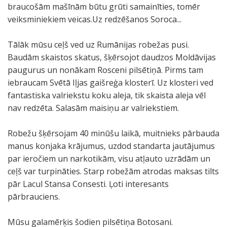
braucošām mašīnām būtu grūti samainīties, tomēr
veiksminiekiem veicas.Uz redzēšanos Soroca...
Tālāk mūsu ceļš ved uz Rumānijas robežas pusi.
Baudām skaistos skatus, šķērsojot daudzos Moldāvijas
paugurus un nonākam Rosceni pilsētiņā. Pirms tam
iebraucam Svētā Iļjas gaišreģa klosterī. Uz klosteri ved
fantastiska valriekstu koku aleja, tik skaista aleja vēl
nav redzēta. Salasām maisiņu ar valriekstiem.
Robežu šķērsojam 40 minūšu laikā, muitnieks pārbauda
manus konjaka krājumus, uzdod standarta jautājumus
par ieročiem un narkotikām, visu atļauto uzrādām un
ceļš var turpināties. Starp robežām atrodas maksas tilts
pār Lacul Stansa Consesti. Ļoti interesants
pārbrauciens.
Mūsu galamērķis šodien pilsētiņa Botosani.