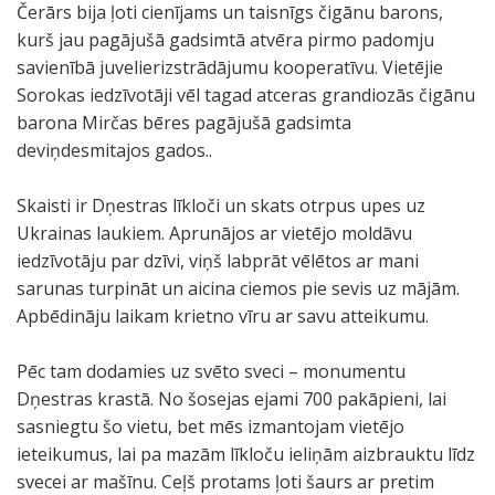
Čerārs bija ļoti cienījams un taisnīgs čigānu barons,
kurš jau pagājušā gadsimtā atvēra pirmo padomju
savienībā juvelierizstrādājumu kooperatīvu. Vietējie
Sorokas iedzīvotāji vēl tagad atceras grandiozās čigānu
barona Mirčas bēres pagājušā gadsimta
deviņdesmitajos gados..
Skaisti ir Dņestras līkloči un skats otrpus upes uz
Ukrainas laukiem. Aprunājos ar vietējo moldāvu
iedzīvotāju par dzīvi, viņš labprāt vēlētos ar mani
sarunas turpināt un aicina ciemos pie sevis uz mājām.
Apbēdināju laikam krietno vīru ar savu atteikumu.
Pēc tam dodamies uz svēto sveci – monumentu
Dņestras krastā. No šosejas ejami 700 pakāpieni, lai
sasniegtu šo vietu, bet mēs izmantojam vietējo
ieteikumus, lai pa mazām līkloču ieliņām aizbrauktu līdz
svecei ar mašīnu. Ceļš protams ļoti šaurs ar pretim