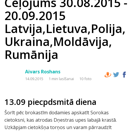
Ceļojums 30.08.2015 -
20.09.2015
Latvija,Lietuva,Polija,
Ukraina,Moldāvija,
Rumānija
Aivars Roshans
14.09.2015
1 min lasīšanai
10 foto
13.09 piecpdsmitā diena
Šorīt pēc brokastīm dodamies apskatīt Sorokas
cietoksni, kas atrodas Dņestras upes labajā krastā.
Uzkāpjam cietokšņa torņos un varam pārraudzīt