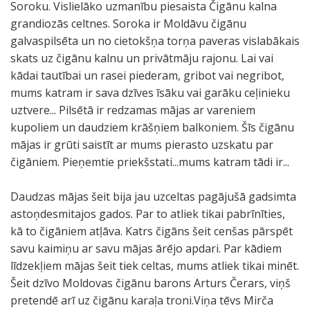
Soroku. Vislielāko uzmanību piesaista Čigānu kalna
grandiozās celtnes. Soroka ir Moldāvu čigānu
galvaspilsēta un no cietokšņa torņa paveras vislabākais
skats uz čigānu kalnu un privātmāju rajonu. Lai vai
kādai tautībai un rasei piederam, gribot vai negribot,
mums katram ir sava dzīves īsāku vai garāku ceļinieku
uztvere... Pilsētā ir redzamas mājas ar vareniem
kupoliem un daudziem krāšņiem balkoniem. Šīs čigānu
mājas ir grūti saistīt ar mums pierasto uzskatu par
čigāniem. Pieņemtie priekšstati...mums katram tādi ir...
Daudzas mājas šeit bija jau uzceltas pagājušā gadsimta
astoņdesmitajos gados. Par to atliek tikai pabrīnīties,
kā to čigāniem atļāva. Katrs čigāns šeit cenšas pārspēt
savu kaimiņu ar savu mājas ārējo apdari. Par kādiem
līdzekļiem mājas šeit tiek celtas, mums atliek tikai minēt.
Šeit dzīvo Moldovas čigānu barons Arturs Čerars, viņš
pretendē arī uz čigānu karaļa troni.Viņa tēvs Mirča