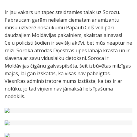
Ir jau vakars un tāpēc steidzamies tālāk uz Sorocu.
Pabraucam garām nelielam ciematam ar amizantu
mūsu uztverē nosaukumu Papauti.Ceļš ved pāri
daudzajiem Moldāvijas pakalniem, skaistas ainavas!
Ceļu policisti šodien ir sevišķi aktīvi, bet mūs neaptur ne
reizi. Soroka atrodas Dņestras upes labajā krastā un ir
slavena ar savu viduslaiku cietoksni. Soroca ir
Moldāvijas čigānu galvaspilsēta, šeit izbūvētas milzīgas
mājas, lai gan izskatās, ka visas nav pabeigtas.
Viesnīcas administratore mums izstāsta, ka tas ir ar
nolūku, jo tad viņiem nav jāmaksā liels īpašuma
nodoklis.