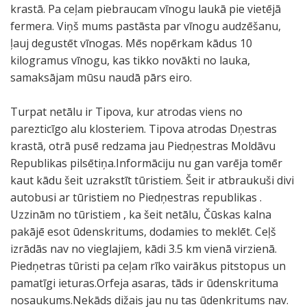
krastā. Pa ceļam piebraucam vīnogu laukā pie vietējā
fermera. Viņš mums pastāsta par vīnogu audzēšanu,
ļauj degustēt vīnogas. Mēs nopērkam kādus 10
kilogramus vīnogu, kas tikko novākti no lauka,
samaksājam mūsu naudā pārs eiro.
Turpat netālu ir Tipova, kur atrodas viens no
parezticīgo alu klosteriem. Tipova atrodas Dņestras
krastā, otrā pusē redzama jau Piedņestras Moldāvu
Republikas pilsētiņa.Informāciju nu gan varēja tomēr
kaut kādu šeit uzrakstīt tūristiem. Šeit ir atbraukuši divi
autobusi ar tūristiem no Piedņestras republikas .
Uzzinām no tūristiem , ka šeit netālu, Čūskas kalna
pakājē esot ūdenskritums, dodamies to meklēt. Ceļš
izrādās nav no vieglajiem, kādi 3.5 km vienā virzienā.
Piedņetras tūristi pa ceļam rīko vairākus pitstopus un
pamatīgi ieturas.Orfeja asaras, tāds ir ūdenskrituma
nosaukums.Nekāds dižais jau nu tas ūdenkritums nav.