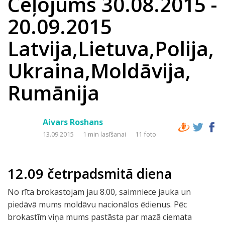
Ceļojums 30.08.2015 -
20.09.2015
Latvija,Lietuva,Polija,
Ukraina,Moldāvija,
Rumānija
Aivars Roshans
13.09.2015
1 min lasīšanai
11 foto
12.09 četrpadsmitā diena
No rīta brokastojam jau 8.00, saimniece jauka un
piedāvā mums moldāvu nacionālos ēdienus. Pēc
brokastīm viņa mums pastāsta par mazā ciemata