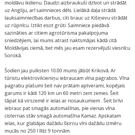
moldāvu ikdienu. Daudzi aizbraukuši dzīvot un strādāt
uz Angliju, arī saimnieces dēls. Lielākā daļa strādā
lauksaimniecības darbus, citi brauc uz Kišiņevu strādāt
uz rūpnīcu. Iztikt esot grūti. Saimniece piedāvā
sazināties ar citiem agrotūrisma pakalpojuma
sniedzējiem, lai mums atrast naktsmājas kādā citā
Moldāvijas ciemā, bet mēs jau esam rezervējuši viesnīcu
Sorokā.
Šodien jau pulksten 10.00 mums jābūt Krikovā. Ar
tūristu elektrovilcieniņu iebraucam vīna pagrabos. Vīna
pagrabu plašumi šeit nav prātam aptverami, kopējais
garums ir kādi 120 km un 60 metri zem zemes. Šeit
tāpat kā virszemē ir ielas ar nosaukumiem . Šeit brīvi
iebrauc pat smagās automašīnas, pie vienas vīna
cisternas stāv smagā automašīna Kamaz. Apskatam
ielas, kur glabājas dažādu šķirņu vīni dažādu izmēru
mucās no 250 l līdz 9 tonnām.