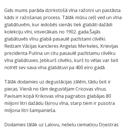
Gids mums parāda dzirkstošā vīna ražotni un pastāsta
kāds ir ražošanas process. Tālāk mūsu ceļš ved un vīna
glabātuvēm, kur iedobēs sienās tiek glabāti dažādi
kolekciju vīni, visvecākais no 1902. gada.Šajās
glabātuvēs vīnu glabā pasaulē pazīstami cilvēki.
Redzam Vācijas kancleres Angelas Merkeles, Krievijas
prezidenta Putina un citu pasaulē pazīstamu cilvēku
vīna glabātuves. Jebkurš cilvēks, kurš to vēlas var šeit
noīrēt sev sava vīna glabātuvi pa 400 eiro gadā.
Tālāk dodamies uz degustācijas zālēm, tādu šeit ir
piecas. Vienā no tām degustējam Cricovas vīnus.
Pavisam kopā Krikovas vīna pagrabos glabājas 80
miljoni litri dažādu šķirņu vīna, starp tiem ir pusotra
miljona litri šampanieša.
Dodamies tālāk uz Lalovu, nelielu ciematiņu Dņestras