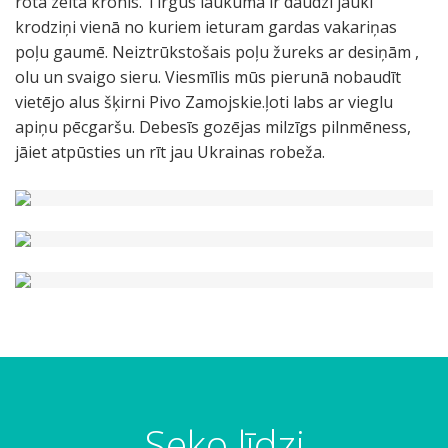
rotā zelta kronis. Tirgus laukumā ir daudzi jauki
krodziņi vienā no kuriem ieturam gardas vakariņas
poļu gaumē. Neiztrūkstošais poļu žureks ar desiņām ,
olu un svaigo sieru. Viesmīlis mūs pierunā nobaudīt
vietējo alus šķirni Pivo Zamojskie.ļoti labs ar vieglu
apiņu pēcgaršu. Debesīs gozējas milzīgs pilnmēness,
jāiet atpūsties un rīt jau Ukrainas robeža.
Seko līdzi