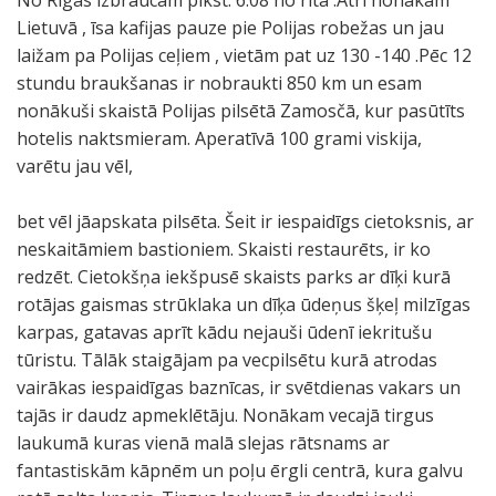
No Rīgas izbraucam plkst. 6.08 no rīta .Ātri nonākam
Lietuvā , īsa kafijas pauze pie Polijas robežas un jau
laižam pa Polijas ceļiem , vietām pat uz 130 -140 .Pēc 12
stundu braukšanas ir nobraukti 850 km un esam
nonākuši skaistā Polijas pilsētā Zamosčā, kur pasūtīts
hotelis naktsmieram. Aperatīvā 100 grami viskija,
varētu jau vēl,
bet vēl jāapskata pilsēta. Šeit ir iespaidīgs cietoksnis, ar
neskaitāmiem bastioniem. Skaisti restaurēts, ir ko
redzēt. Cietokšņa iekšpusē skaists parks ar dīķi kurā
rotājas gaismas strūklaka un dīķa ūdeņus šķeļ milzīgas
karpas, gatavas aprīt kādu nejauši ūdenī iekritušu
tūristu. Tālāk staigājam pa vecpilsētu kurā atrodas
vairākas iespaidīgas baznīcas, ir svētdienas vakars un
tajās ir daudz apmeklētāju. Nonākam vecajā tirgus
laukumā kuras vienā malā slejas rātsnams ar
fantastiskām kāpnēm un poļu ērgli centrā, kura galvu