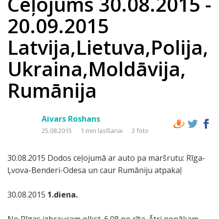
Ceļojums 30.08.2015 -
20.09.2015
Latvija,Lietuva,Polija,
Ukraina,Moldāvija,
Rumānija
Aivars Roshans
25.08.2015
1 min lasīšanai
3 foto
30.08.2015 Dodos ceļojumā ar auto pa maršrutu: Rīga-
Ļvova-Benderi-Odesa un caur Rumāniju atpakaļ
30.08.2015
1.diena.