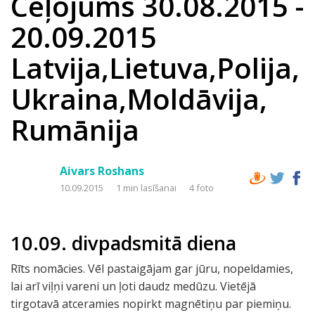
Ceļojums 30.08.2015 -
20.09.2015
Latvija,Lietuva,Polija,
Ukraina,Moldāvija,
Rumānija
Aivars Roshans
10.09.2015
1 min lasīšanai
4 foto
10.09. divpadsmitā diena
Rīts nomācies. Vēl pastaigājam gar jūru, nopeldamies,
lai arī viļņi vareni un ļoti daudz medūzu. Vietējā
tirgotavā atceramies nopirkt magnētiņu par piemiņu.