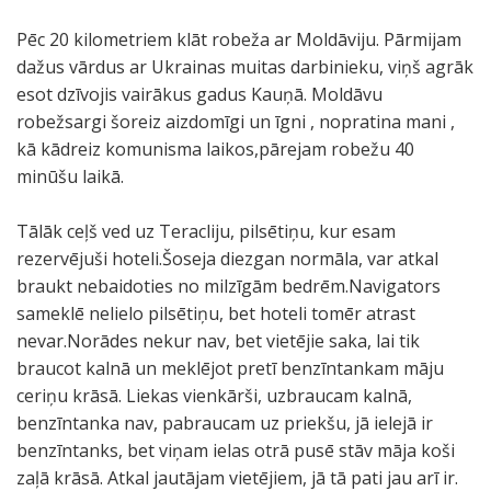
Pēc 20 kilometriem klāt robeža ar Moldāviju. Pārmijam
dažus vārdus ar Ukrainas muitas darbinieku, viņš agrāk
esot dzīvojis vairākus gadus Kauņā. Moldāvu
robežsargi šoreiz aizdomīgi un īgni , nopratina mani ,
kā kādreiz komunisma laikos,pārejam robežu 40
minūšu laikā.
Tālāk ceļš ved uz Teracliju, pilsētiņu, kur esam
rezervējuši hoteli.Šoseja diezgan normāla, var atkal
braukt nebaidoties no milzīgām bedrēm.Navigators
sameklē nelielo pilsētiņu, bet hoteli tomēr atrast
nevar.Norādes nekur nav, bet vietējie saka, lai tik
braucot kalnā un meklējot pretī benzīntankam māju
ceriņu krāsā. Liekas vienkārši, uzbraucam kalnā,
benzīntanka nav, pabraucam uz priekšu, jā ielejā ir
benzīntanks, bet viņam ielas otrā pusē stāv māja koši
zaļā krāsā. Atkal jautājam vietējiem, jā tā pati jau arī ir.