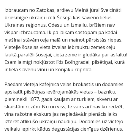
Izbraucam no Zatokas, ardievu Melnā jūra! Sveicināti
briesmīgie ukraiņu ceļi. Šoseja kas savieno lielus
Ukrainas reģionus, Odesu un Izmailu, brīžiem nav
vispār izbraucama. Ik pa laikam sastopam pa kādai
mašīnai stāvām ceļa malā un mainot pārsistās riepas.
Vietējie šosejas vietā izvēlas iebrauktu zemes ceļu
laukā,paralēli šosejai, cieta zeme ir gludāka par asfaltu!
Esam laimīgi nokļūstot līdz Bolhgradai, pilsētiņai, kurā
ir liela slavenu vīnu un konjaku rūpnīca.
Paēdam vietējā kafejnīcā vēlas brokastis un dodamies
apskatīt pilsētiņas ievērojamākās vietas – baznīcu,
pieminekli 1877. gada kaujām ar turkiem, skvēru ar
skaistām rozēm. Nu un viss, te vairs arī nav ko redzēt,
vīna ražotne ekskursijas nepiedāvā.lr pienācis laiks
iztērēt atlikušo ukraiņu naudiņu. Dodamies uz vietējo
veikalu iepirkt kādus degustācijas cienīgus dzērienus.