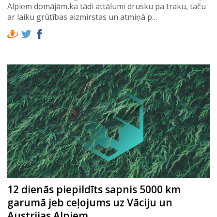
Alpiem domājām,ka tādi attālumi drusku pa traku, taču
ar laiku grūtības aizmirstas un atmiņā p…
12 dienās piepildīts sapnis 5000 km
garumā jeb ceļojums uz Vāciju un
Austrijas Alpiem.