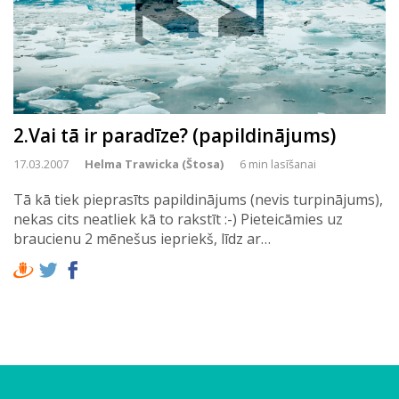
2.Vai tā ir paradīze? (papildinājums)
17.03.2007
Helma Trawicka (Štosa)
6 min lasīšanai
Tā kā tiek pieprasīts papildinājums (nevis turpinājums),
nekas cits neatliek kā to rakstīt :-) Pieteicāmies uz
braucienu 2 mēnešus iepriekš, līdz ar…