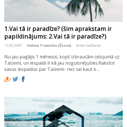
1.Vai tā ir paradīze? (šim aprakstam ir
papildinājums: 2.Vai tā ir paradīze?)
17.03.2007
Helma Trawicka (Štosa)
8 min lasīšanai
Nu jau pagājis 1 mēnesis, kopš izbraucām ceļojumā uz
Taizemi, un iespaidi it kā jau nogulsnējušies.Rakstot
savus iespaidus par Taizemi- nez vai kaut k…