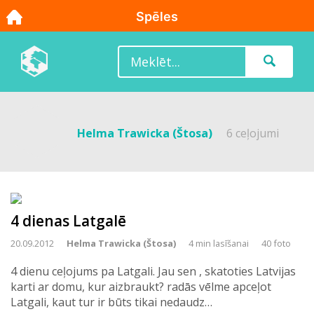
Helma Trawicka (Štosa)
6 ceļojumi
4 dienas Latgalē
20.09.2012
Helma Trawicka (Štosa)
4 min lasīšanai
40 foto
4 dienu ceļojums pa Latgali. Jau sen , skatoties Latvijas
karti ar domu, kur aizbraukt? radās vēlme apceļot
Latgali, kaut tur ir būts tikai nedaudz…