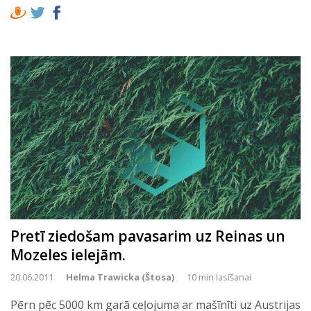
Pretī ziedošam pavasarim uz Reinas un
Mozeles ielejām.
20.06.2011
Helma Trawicka (Štosa)
10 min lasīšanai
Pērn pēc 5000 km garā ceļojuma ar mašīnīti uz Austrijas