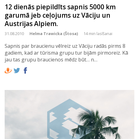
12 dienās piepildīts sapnis 5000 km
garumā jeb ceļojums uz Vāciju un
Austrijas Alpiem.
31.08.2010
Helma Trawicka (Štosa)
14 min lasīšanai
Sapnis par braucienu vēlreiz uz Vāciju radās pirms 8
gadiem, kad ar tūrisma grupu tur bijām pirmoreiz. Kā
jau tas grupu braucienos mēdz būt… n…