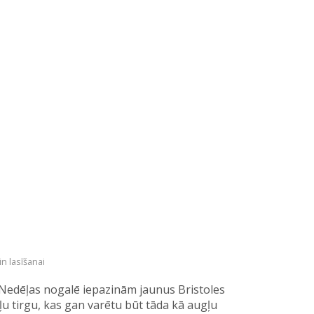
in lasīšanai
i!Nedēļas nogalē iepazinām jaunus Bristoles
ļu tirgu, kas gan varētu būt tāda kā augļu