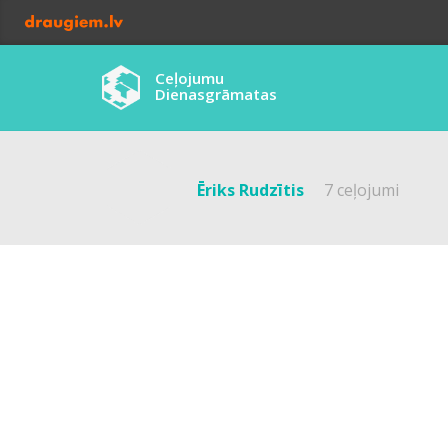
Ceļojumu
Dienasgrāmatas
Ēriks Rudzītis
7 ceļojumi