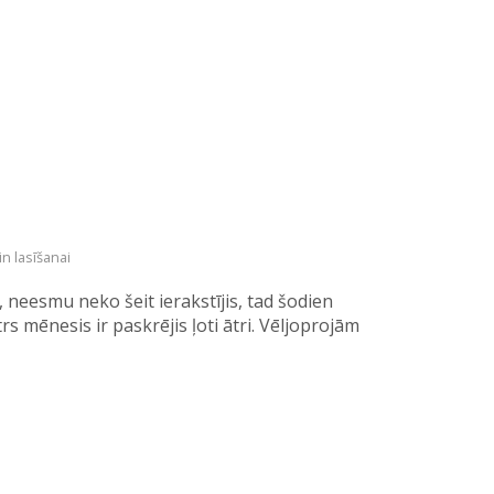
in lasīšanai
 neesmu neko šeit ierakstījis, tad šodien
rs mēnesis ir paskrējis ļoti ātri. Vēljoprojām