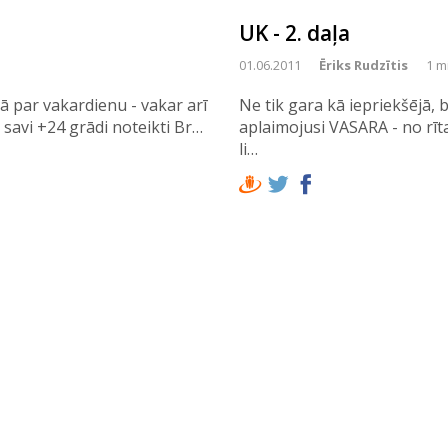
UK - 2. daļa
01.06.2011
Ēriks Rudzītis
1 m
ā par vakardienu - vakar arī
Ne tik gara kā iepriekšējā, b
t savi +24 grādi noteikti Br…
aplaimojusi VASARA - no rīt
li…