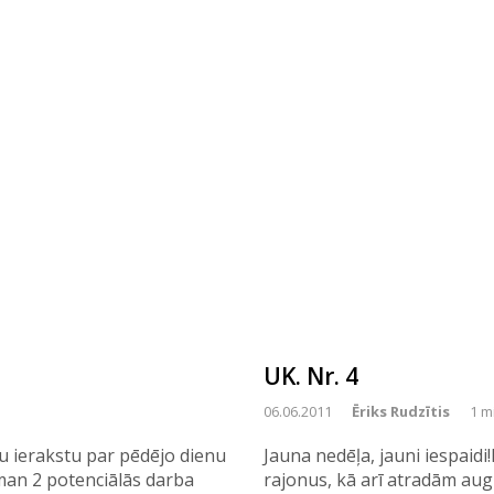
UK. Nr. 4
06.06.2011
Ēriks Rudzītis
1 m
nu ierakstu par pēdējo dienu
Jauna nedēļa, jauni iespaid
man 2 potenciālās darba
rajonus, kā arī atradām aug