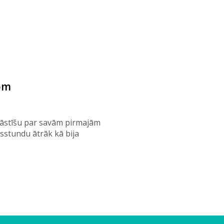
om
astāstīšu par savām pirmajām
usstundu ātrāk kā bija