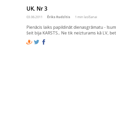
UK. Nr 3
03.06.2011
Ēriks Rudzītis
1 min lasīšanai
Pienācis laiks papildināt dienasgrāmatu - īsum
šeit bija KARSTS... Ne tik neizturams kā LV, be