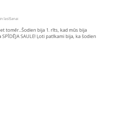
in lasīšanai
et tomēr...Šodien bija 1. rīts, kad mūs bija
a SPĪDĒJA SAULE! Ļoti patīkami bija, ka šodien