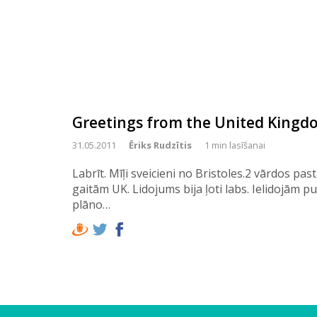
Greetings from the United Kingd
31.05.2011
Ēriks Rudzītis
1 min lasīšanai
Labrīt. Mīļi sveicieni no Bristoles.2 vārdos p
gaitām UK. Lidojums bija ļoti labs. Ielidojām p
plāno…