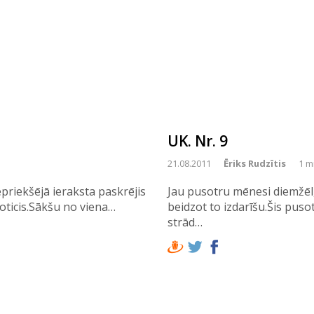
UK. Nr. 9
21.08.2011
Ēriks Rudzītis
1 m
iepriekšējā ieraksta paskrējis
Jau pusotru mēnesi diemžēl,
noticis.Sākšu no viena…
beidzot to izdarīšu.Šis pusot
strād…