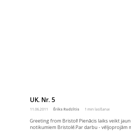
UK. Nr. 5
11.06.2011
Ēriks Rudzītis
1 min lasīšanai
Greeting from Bristol! Pienācis laiks veikt jau
notikumiem Bristolē.Par darbu - vēljoprojām 