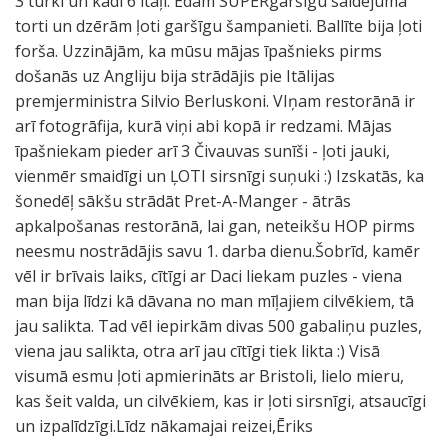
3 turki un kādi 6 itāļi. Ēdām SUPERgaršīgu saldējuma
torti un dzērām ļoti garšīgu šampanieti. Ballīte bija ļoti
forša. Uzzinājām, ka mūsu mājas īpašnieks pirms
došanās uz Angliju bija strādājis pie Itālijas
premjerministra Silvio Berluskoni. VIņam restorānā ir
arī fotogrāfija, kurā viņi abi kopā ir redzami. Mājas
īpašniekam pieder arī 3 Čivauvas sunīši - ļoti jauki,
vienmēr smaidīgi un ĻOTI sirsnīgi suņuki :) Izskatās, ka
šonedēļ sākšu strādāt Pret-A-Manger - ātrās
apkalpošanas restorānā, lai gan, neteikšu HOP pirms
neesmu nostrādājis savu 1. darba dienu.Šobrīd, kamēr
vēl ir brīvais laiks, cītīgi ar Daci liekam puzles - viena
man bija līdzi kā dāvana no man mīļajiem cilvēkiem, tā
jau salikta. Tad vēl iepirkām divas 500 gabaliņu puzles,
viena jau salikta, otra arī jau cītīgi tiek likta :) Visā
visumā esmu ļoti apmierināts ar Bristoli, lielo mieru,
kas šeit valda, un cilvēkiem, kas ir ļoti sirsnīgi, atsaucīgi
un izpalīdzīgi.Līdz nākamajai reizei,Ēriks