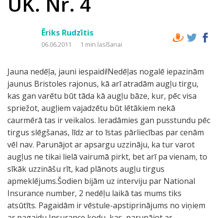
UK. Nr. 4
Ēriks Rudzītis
06.06.2011
1 min lasīšanai
Jauna nedēļa, jauni iespaidi!Nedēļas nogalē iepazinām
jaunus Bristoles rajonus, kā arī atradām augļu tirgu,
kas gan varētu būt tāda kā augļu bāze, kur, pēc visa
spriežot, augļiem vajadzētu būt lētākiem nekā
caurmērā tas ir veikalos. Ieradāmies gan pusstundu pēc
tirgus slēgšanas, līdz ar to īstas pārliecības par cenām
vēl nav. Parunājot ar apsargu uzzināju, ka tur varot
augļus ne tikai lielā vairumā pirkt, bet arī pa vienam, to
sīkāk uzzināšu rīt, kad plānots augļu tirgus
apmeklējums.Šodien bijām uz interviju par National
Insurance number, 2 nedēļu laikā tas mums tiks
atsūtīts. Pagaidām ir vēstule-apstiprinājums no viņiem
ar pagaidu Insurance kodu, kas, parunājot ar