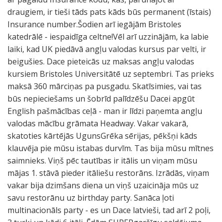
draugiem, ir tieši tāds pats kāds būs permanent (īstais)
Insurance number.Šodien arī iegājām Bristoles
katedrālē - iespaidīga celtne!Vēl arī uzzinājām, ka labie
laiki, kad UK piedāvā angļu valodas kursus par velti, ir
beigušies. Dace pieteicās uz maksas angļu valodas
kursiem Bristoles Universitātē uz septembri. Tas prieks
maksā 360 mārciņas pa pusgadu. Skatīsimies, vai tas
būs nepieciešams un šobrīd palīdzēšu Dacei apgūt
English pašmācības ceļā - man ir līdzi paņemta angļu
valodas mācību grāmata Headway. Vakar vakarā,
skatoties kārtējās UgunsGrēka sērijas, pēkšņi kāds
klauvēja pie mūsu istabas durvīm. Tas bija mūsu mītnes
saimnieks. Viņš pēc tautības ir itālis un viņam mūsu
mājas 1. stāvā pieder itāliešu restorāns. Izrādās, viņam
vakar bija dzimšans diena un viņš uzaicināja mūs uz
savu restorānu uz birthday party. Sanāca ļoti
multinacionāls party - es un Dace latvieši, tad arī 2 poļi,