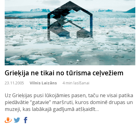
Grieķija ne tikai no tūrisma ceļvežiem
23.11.2005
Vilnis Laizāns
4 min lasīšanai
Uz Grieķijas pusi lūkojāmies pasen, taču ne visai patika
piedāvātie “gatavie” maršruti, kuros dominē drupas un
muzeji, kas labākajā gadījumā atšķaidīt…