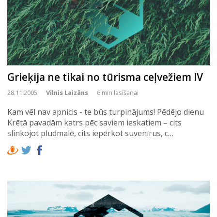
Grieķija ne tikai no tūrisma ceļvežiem IV
28.11.2005
Vilnis Laizāns
6 min lasīšanai
Kam vēl nav apnicis - te būs turpinājums! Pēdējo dienu
Krētā pavadām katrs pēc saviem ieskatiem – cits
slinkojot pludmalē, cits iepērkot suvenīrus, c…