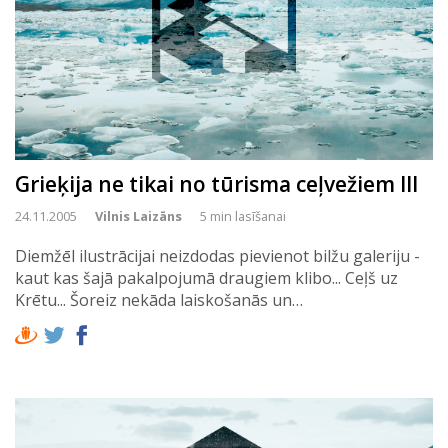
Grieķija ne tikai no tūrisma ceļvežiem III
24.11.2005
Vilnis Laizāns
5 min lasīšanai
Diemžēl ilustrācijai neizdodas pievienot bilžu galeriju -
kaut kas šajā pakalpojumā draugiem klibo... Ceļš uz
Krētu... Šoreiz nekāda laiskošanās un…