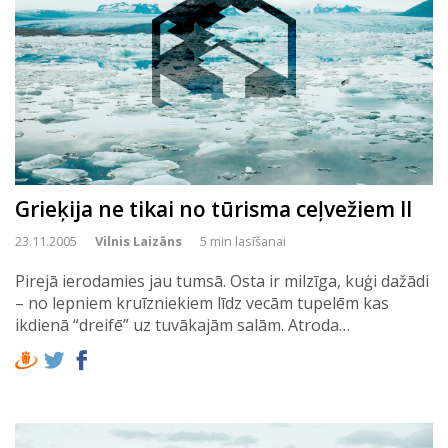
Grieķija ne tikai no tūrisma ceļvežiem II
23.11.2005
Vilnis Laizāns
5 min lasīšanai
Pirejā ierodamies jau tumsā. Osta ir milzīga, kuģi dažādi
– no lepniem kruīzniekiem līdz vecām tupelēm kas
ikdienā “dreifē” uz tuvākajām salām. Atroda…