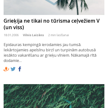
Grieķija ne tikai no tūrisma ceļvežiem V
(un viss)
18.01.2006
Vilnis Laizāns
2 min lasīšanai
Epidauras kempingā ierodamies jau tumsā.
Iekārtojamies apelsīnu birzī un turpinām autobusā
iesākto vakarēšanu ar grieķu vīniem. Nākamajā rītā
dodamie…