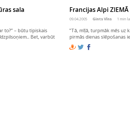
ūras sala
Francijas Alpi ZIEMĀ
09.04.2005
Gints Vīns
1 min l
 to?” – būtu tipiskais
"Tā, mīļā, turpmāk mēs uz k
īdzpilsoņiem... Bet, varbūt
pirmās dienas slēpošanas iej