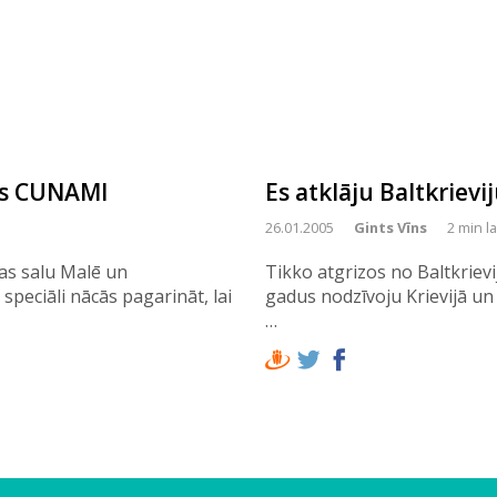
rms CUNAMI
Es atklāju Baltkrievi
26.01.2005
Gints Vīns
2 min l
tas salu Malē un
Tikko atgrizos no Baltkriev
speciāli nācās pagarināt, lai
gadus nodzīvoju Krievijā un 
…