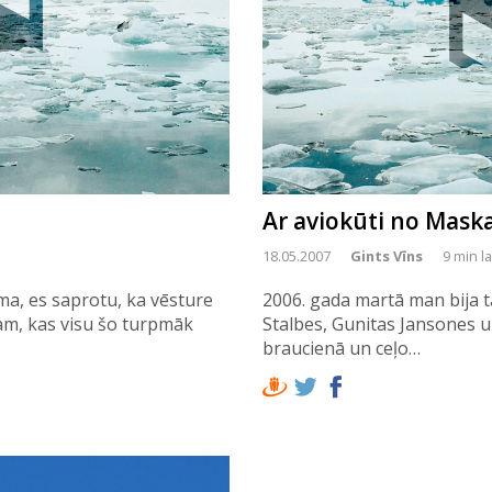
Ar aviokūti no Mask
18.05.2007
Gints Vīns
9 min l
uma, es saprotu, ka vēsture
2006. gada martā man bija t
am, kas visu šo turpmāk
Stalbes, Gunitas Jansones u
braucienā un ceļo…