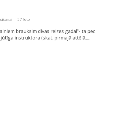
asīšanai
57 foto
alniem brauksim divas reizes gadā!"- tā pēc
ūtīga instruktora (skat. pirmajā attēlā..…