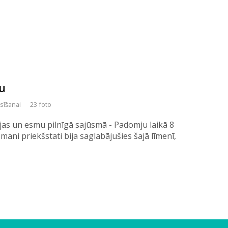
ju
asīšanai
23 foto
ijas un esmu pilnīgā sajūsmā - Padomju laikā 8
mani priekšstati bija saglabājušies šajā līmenī,