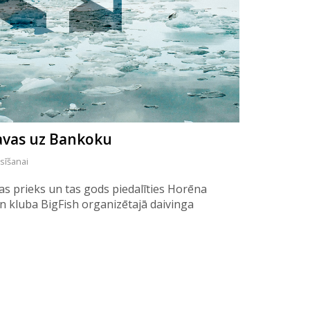
avas uz Bankoku
asīšanai
as prieks un tas gods piedalīties Horēna
n kluba BigFish organizētajā daivinga