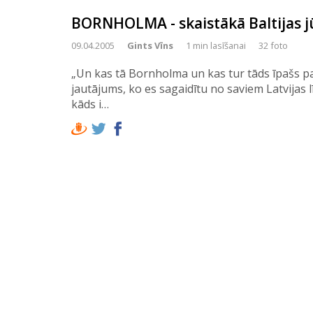
BORNHOLMA - skaistākā Baltijas j
09.04.2005
Gints Vīns
1 min lasīšanai
32 foto
„Un kas tā Bornholma un kas tur tāds īpašs par
jautājums, ko es sagaidītu no saviem Latvijas l
kāds i…