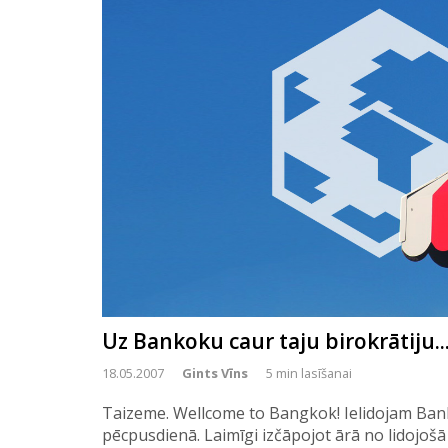
Uz Bankoku caur taju birokrātiju..
18.05.2007
Gints Vīns
5 min lasīšanai
Taizeme. Wellcome to Bangkok! Ielidojam Ba
pēcpusdienā. Laimīgi izčāpojot ārā no lidojošā