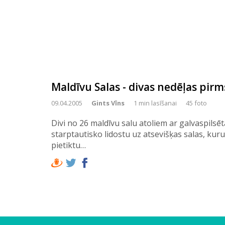
Maldīvu Salas - divas nedēļas pi
09.04.2005
Gints Vīns
1 min lasīšanai
45 foto
Divi no 26 maldīvu salu atoliem ar galvaspilsē
starptautisko lidostu uz atsevišķas salas, kuru 
pietiktu…