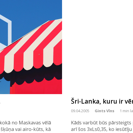
.
Šri-Lanka, kuru ir vē
09.04.2005
Gints Vīns
1 min l
nkokā no Maskavas vēlā
Kāds varbūt būs pārsteigts p
 šķūņa vai airo-kūts, kā
arī šos 3xLs0,35, ko iesūtīj