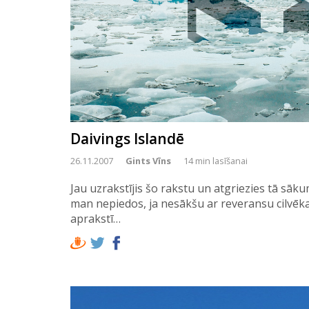
Daivings Islandē
26.11.2007
Gints Vīns
14 min lasīšanai
Jau uzrakstījis šo rakstu un atgriezies tā sāk
man nepiedos, ja nesākšu ar reveransu cilvēk
aprakstī…