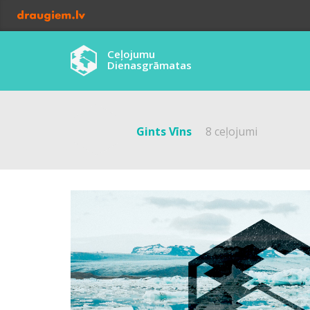
Ceļojumu
Dienasgrāmatas
Gints Vīns
8 ceļojumi