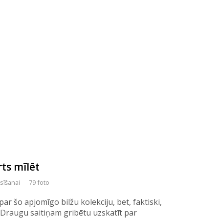
rts mīlēt
asīšanai
79 foto
ar šo apjomīgo bilžu kolekciju, bet, faktiski,
u Draugu saitiņam gribētu uzskatīt par