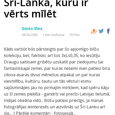
Šri-Lanka, kuru ir
vērts mīlēt
Gints Vīns
09.04.2005
1 min lasīšanai
79 foto
Kāds varbūt būs pārsteigts par šo apjomīgo bilžu
kolekciju, bet, faktiski, arī šos 3xLs0,35, ko iesūtīju
Draugu saitiņam gribētu uzskatīt par ziedojumu šai
fantastiskajai zemei, par kuras nelaimi man patiesi bira
ziloņa asaras divus mēnešus atpakaļ un par kuras
viesmīlību, kultūru, tautu un tās vēsturi esmu
sajūsminājies jau no pirmajim mirkļiem, kad spēru kāju
uz šī zemes pleķīša - gandrīz vai precīzi Latvijas lielumā,
Indijas okeāna vidū... Būšu patiesi priecīgs, ja manas
fotogrāfijas ieinteresēs un aizvilinās uz Šri-Lanku arī
jūs... :) Pārējie komentāri - fotosesijā...