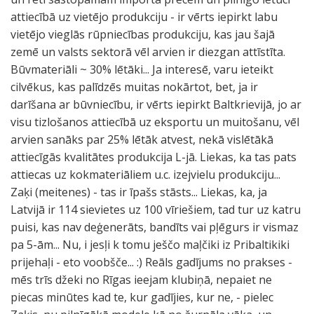
attiecībā uz vietējo produkciju - ir vērts iepirkt labu
vietējo vieglās rūpniecības produkciju, kas jau šajā
zemē un valsts sektorā vēl arvien ir diezgan attīstīta.
Būvmateriāli ~ 30% lētāki... Ja interesē, varu ieteikt
cilvēkus, kas palīdzēs muitas nokārtot, bet, ja ir
darīšana ar būvniecību, ir vērts iepirkt Baltkrievijā, jo ar
visu tizlošanos attiecībā uz eksportu un muitošanu, vēl
arvien sanāks par 25% lētāk atvest, nekā vislētākā
attiecīgās kvalitātes produkcija L-jā. Liekas, ka tas pats
attiecas uz kokmateriāliem u.c. izejvielu produkciju...
Zaķi (meitenes) - tas ir īpašs stāsts... Liekas, ka, ja
Latvijā ir 114 sievietes uz 100 vīriešiem, tad tur uz katru
puisi, kas nav deģenerāts, bandīts vai pļēgurs ir vismaz
pa 5-ām... Nu, i jesļi k tomu ješčo maļčiki iz Pribaltikiki
prijehaļi - eto voobšče... :) Reāls gadījums no prakses -
mēs trīs džeki no Rīgas ieejam klubiņā, nepaiet ne
piecas minūtes kad te, kur gadījies, kur ne, - pielec