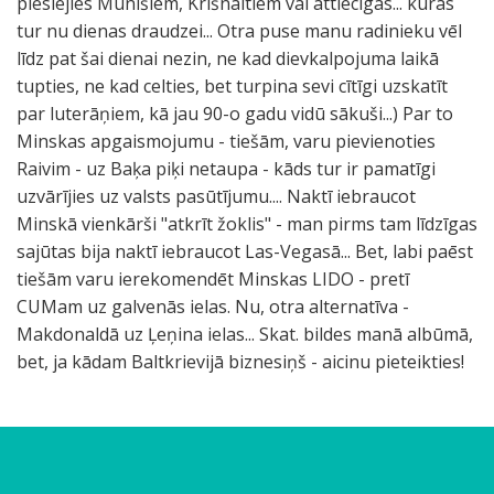
pieslējies Mūnīšiem, Krišnaītiem vai attiecīgās... kuras
tur nu dienas draudzei... Otra puse manu radinieku vēl
līdz pat šai dienai nezin, ne kad dievkalpojuma laikā
tupties, ne kad celties, bet turpina sevi cītīgi uzskatīt
par luterāņiem, kā jau 90-o gadu vidū sākuši...) Par to
Minskas apgaismojumu - tiešām, varu pievienoties
Raivim - uz Baķa piķi netaupa - kāds tur ir pamatīgi
uzvārījies uz valsts pasūtījumu.... Naktī iebraucot
Minskā vienkārši "atkrīt žoklis" - man pirms tam līdzīgas
sajūtas bija naktī iebraucot Las-Vegasā... Bet, labi paēst
tiešām varu ierekomendēt Minskas LIDO - pretī
CUMam uz galvenās ielas. Nu, otra alternatīva -
Makdonaldā uz Ļeņina ielas... Skat. bildes manā albūmā,
bet, ja kādam Baltkrievijā biznesiņš - aicinu pieteikties!