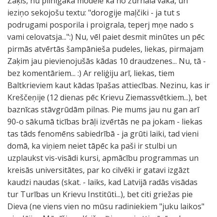
Zaķis, nu pilnīgākā modele kā no žurnāla vāka, un
ieziņo sekojošu textu: "dorogije maļčiki - ja tut s
podrugami posporila i proigrala, teperj mņe nado s
vami celovatsja...":) Nu, vēl paiet desmit minūtes un pēc
pirmās atvērtās šampānieša pudeles, liekas, pirmajam
Zaķim jau pievienojušās kādas 10 draudzenes... Nu, tā -
bez komentāriem... :) Ar reliģiju arī, liekas, tiem
Baltkrieviem kaut kādas īpašas attiecības. Nezinu, kas ir
Kreščeņije (12 dienas pēc Krievu Ziemassvētkiem...), bet
baznīcas stāvgrūdām pilnas. Pie mums jau nu gan arī
90-o sākumā ticības brāļi izvērtās ne pa jokam - liekas
tas tāds fenomēns sabiedrībā - ja grūti laiki, tad vieni
domā, ka viņiem neiet tāpēc ka paši ir stulbi un
uzplaukst vis-visādi kursi, apmācību programmas un
kreisās universitātes, par ko cilvēki ir gatavi izgāzt
kaudzi naudas (skat. - laiks, kad Latvijā radās visādas
tur Turības un Krievu Institūti...), bet citi griežas pie
Dieva (ne viens vien no mūsu radiniekiem "juku laikos"