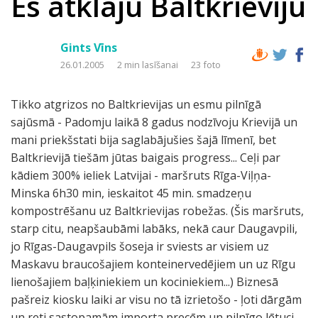
Es atklāju Baltkrieviju
Gints Vīns
26.01.2005
2 min lasīšanai
23 foto
Tikko atgrizos no Baltkrievijas un esmu pilnīgā
sajūsmā - Padomju laikā 8 gadus nodzīvoju Krievijā un
mani priekšstati bija saglabājušies šajā līmenī, bet
Baltkrievijā tiešām jūtas baigais progress... Ceļi par
kādiem 300% ieliek Latvijai - maršruts Rīga-Viļņa-
Minska 6h30 min, ieskaitot 45 min. smadzeņu
kompostrēšanu uz Baltkrievijas robežas. (Šis maršruts,
starp citu, neapšaubāmi labāks, nekā caur Daugavpili,
jo Rīgas-Daugavpils šoseja ir sviests ar visiem uz
Maskavu braucošajiem konteinervedējiem un uz Rīgu
lienošajiem baļķiniekiem un kociniekiem...) Biznesā
pašreiz kiosku laiki ar visu no tā izrietošo - ļoti dārgām
un reti sastopamām importa precēm un pilnīgo lētuci