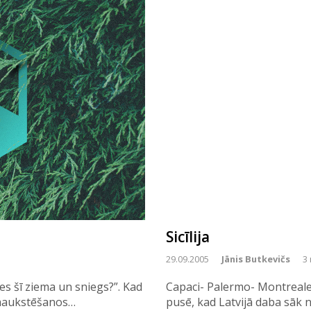
Sicīlija
29.09.2005
Jānis Butkevičs
3 
ies šī ziema un sniegs?”. Kad
Capaci- Palermo- Montreal
 saaukstēšanos…
pusē, kad Latvijā daba sāk