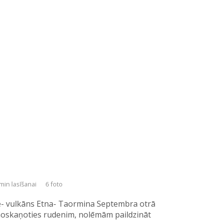
min lasīšanai
6 foto
e- vulkāns Etna- Taormina Septembra otrā
 noskaņoties rudenim, nolēmām paildzināt