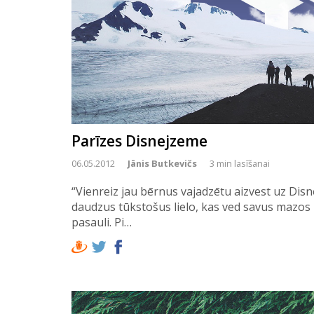
Parīzes Disnejzeme
06.05.2012
Jānis Butkevičs
3 min lasīšanai
“Vienreiz jau bērnus vajadzētu aizvest uz Disn
daudzus tūkstošus lielo, kas ved savus mazos
pasauli. Pi…