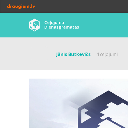
Ceļojumu
Dienasgrāmatas
Jānis Butkevičs
4 ceļojumi