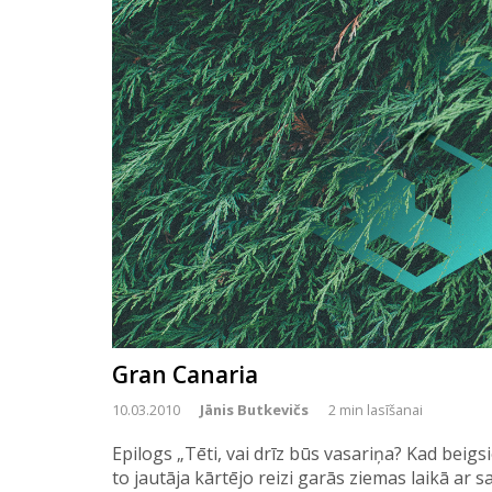
Gran Canaria
10.03.2010
Jānis Butkevičs
2 min lasīšanai
Epilogs „Tēti, vai drīz būs vasariņa? Kad beigs
to jautāja kārtējo reizi garās ziemas laikā ar