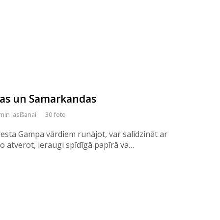
tas un Samarkandas
min lasīšanai
30 foto
resta Gampa vārdiem runājot, var salīdzināt ar
o atverot, ieraugi spīdīgā papīrā va…