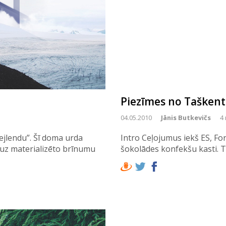
Piezīmes no Tašken
04.05.2010
Jānis Butkevičs
4 
ejlendu”. Šī doma urda
Intro Ceļojumus iekš ES, Fo
 uz materializēto brīnumu
šokolādes konfekšu kasti. T